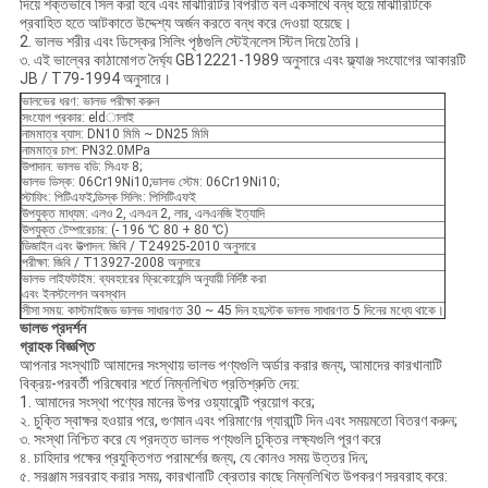
দিয়ে শক্তভাবে সিল করা হবে এবং মাঝারিটির বিপরীত বল একসাথে বন্ধ হয়ে মাঝারিটিকে
প্রবাহিত হতে আটকাতে উদ্দেশ্য অর্জন করতে বন্ধ করে দেওয়া হয়েছে।
2. ভালভ শরীর এবং ডিস্কের সিলিং পৃষ্ঠগুলি স্টেইনলেস স্টিল দিয়ে তৈরি।
৩. এই ভাল্বের কাঠামোগত দৈর্ঘ্য GB12221-1989 অনুসারে এবং ফ্ল্যাঞ্জ সংযোগের আকারটি
JB / T79-1994 অনুসারে।
ভালভের ধরণ: ভালভ পরীক্ষা করুন
সংযোগ প্রকার: eldালাই
নামমাত্র ব্যাস: DN10 মিমি ~ DN25 মিমি
নামমাত্র চাপ: PN32.0MPa
উপাদান: ভালভ বডি: সিএফ 8;
ভালভ ডিস্ক: 06Cr19Ni10;ভালভ স্টেম: 06Cr19Ni10;
স্টাফিং: পিটিএফই;ডিস্ক সিলিং: পিসিটিএফই
উপযুক্ত মাধ্যম: এলও 2, এলএন 2, লার, এলএনজি ইত্যাদি
উপযুক্ত টেম্পারেচার: (- 196 ℃ 80 + 80 ℃)
ডিজাইন এবং উত্পাদন: জিবি / T24925-2010 অনুসারে
পরীক্ষা: জিবি / T13927-2008 অনুসারে
ভালভ লাইফটাইম: ব্যবহারের ফ্রিকোয়েন্সি অনুযায়ী নির্দিষ্ট করা
এবং ইনস্টলেশন অবস্থান
সীসা সময়: কাস্টমাইজড ভালভ সাধারণত 30 ~ 45 দিন হয়;স্টক ভালভ সাধারণত 5 দিনের মধ্যে থাকে।
ভালভ প্রদর্শন
গ্রাহক বিজ্ঞপ্তি
আপনার সংস্থাটি আমাদের সংস্থায় ভালভ পণ্যগুলি অর্ডার করার জন্য, আমাদের কারখানাটি
বিক্রয়-পরবর্তী পরিষেবার শর্তে নিম্নলিখিত প্রতিশ্রুতি দেয়:
1. আমাদের সংস্থা পণ্যের মানের উপর ওয়্যারেন্টি প্রয়োগ করে;
২. চুক্তি স্বাক্ষর হওয়ার পরে, গুণমান এবং পরিমাণের গ্যারান্টি দিন এবং সময়মতো বিতরণ করুন;
৩. সংস্থা নিশ্চিত করে যে প্রদত্ত ভালভ পণ্যগুলি চুক্তির লক্ষ্যগুলি পূরণ করে
৪. চাহিদার পক্ষের প্রযুক্তিগত পরামর্শের জন্য, যে কোনও সময় উত্তর দিন;
৫. সরঞ্জাম সরবরাহ করার সময়, কারখানাটি ক্রেতার কাছে নিম্নলিখিত উপকরণ সরবরাহ করে: