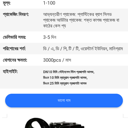
মূল্য:
1-100
নিয়ন্ত্রণ
প্যাকেজিং বিবরণ:
আভ্যন্তরীণ প্যাকেজ: প্লাস্টিকের ব্যাগ সিলড
প্যাকেজ আউটার প্যাকেজ: শক্ত কাগজ প্যাকেজ বা
যোগাযোগ
কাঠের কেস প্য
করুন
ডেলিভারি সময়:
3-5 দিন
পরিশোধের শর্ত:
ডি / এ, ডি / পি, টি / টি, ওয়েস্টার্ন ইউনিয়ন, মানিগ্রাম
খবর
যোগানের ক্ষমতা:
3000pcs / মাস
উদ্ধৃতির
হাইলাইট:
,
DN10 মিমি স্টেইনলেস স্টিল প্রজাপতি ভালভ
,
ডিএন 10 মিমি ম্যানুয়াল প্রজাপতি ভালভ
জন্য
ডিএন 25 মিমি ম্যানুয়াল প্রজাপতি ভালভ
আবেদন
ভালো দাম
সাইট
ম্যাপ