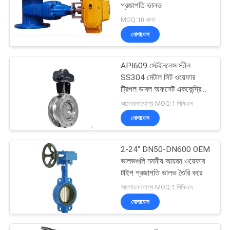
প্রজাপতি ভালভ
MOQ:10 খানা
যোগাযোগ
API609 স্টেইনলেস স্টীল
SS304 মেটাল সিট ওয়েফার
ট্রিপল ডাবল অফসেট এককেন্দ্রিক
প্রজাপতি ভালভ
আলোচনাযোগ্য MOQ:1 পিসিএস
যোগাযোগ
2-24" DN50-DN600 OEM
ভালভগুলি নমনীয় আয়রন ওয়েফার
টাইপ প্রজাপতি ভালভ তৈরি করে
আলোচনাযোগ্য MOQ:1 পিসিএস
যোগাযোগ