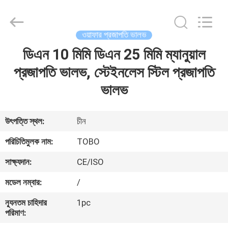
2026
TOBO
STEEL
GROUP
CHINA.
ওয়াফার প্রজাপতি ভালভ
All
Rights
Reserved.
ডিএন 10 মিমি ডিএন 25 মিমি ম্যানুয়াল
বাড়ি
প্রজাপতি ভালভ, স্টেইনলেস স্টিল প্রজাপতি
পণ্য
ভালভ
আমাদের
উৎপত্তি স্থল:
চীন
সম্পর্কে
পরিচিতিমুলক নাম:
TOBO
সাক্ষ্যদান:
CE/ISO
কারখানা
মডেল নম্বার:
/
ভ্রমণ
ন্যূনতম চাহিদার
1pc
পরিমাণ:
মান