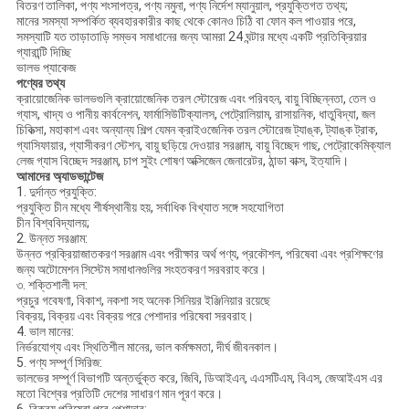
বিতরণ তালিকা, পণ্য শংসাপত্র, পণ্য নমুনা, পণ্য নির্দেশ ম্যানুয়াল, প্রযুক্তিগত তথ্য;
মানের সমস্যা সম্পর্কিত ব্যবহারকারীর কাছ থেকে কোনও চিঠি বা ফোন কল পাওয়ার পরে,
সমস্যাটি যত তাড়াতাড়ি সম্ভব সমাধানের জন্য আমরা 24 ঘন্টার মধ্যে একটি প্রতিক্রিয়ার
গ্যারান্টি দিচ্ছি
ভালভ প্যাকেজ
পণ্যের তথ্য
ক্রায়োজেনিক ভালভগুলি ক্রায়োজেনিক তরল স্টোরেজ এবং পরিবহন, বায়ু বিচ্ছিন্নতা, তেল ও
গ্যাস, খাদ্য ও পানীয় কার্বনেশন, ফার্মাসিউটিক্যালস, পেট্রোলিয়াম, রাসায়নিক, ধাতুবিদ্যা, জল
চিকিত্সা, মহাকাশ এবং অন্যান্য শিল্প যেমন ক্রাইওজেনিক তরল স্টোরেজ ট্যাঙ্ক, ট্যাঙ্ক ট্রাক,
গ্যাসিফায়ার, গ্যাসীকরণ স্টেশন, বায়ু ছড়িয়ে দেওয়ার সরঞ্জাম, বায়ু বিচ্ছেদ গাছ, পেট্রোকেমিক্যাল
লেজ গ্যাস বিচ্ছেদ সরঞ্জাম, চাপ সুইং শোষণ অক্সিজেন জেনারেটর, ঠান্ডা বাক্স, ইত্যাদি।
আমাদের অ্যাডভান্টেজ
1. দুর্দান্ত প্রযুক্তি:
প্রযুক্তি চীন মধ্যে শীর্ষস্থানীয় হয়, সর্বাধিক বিখ্যাত সঙ্গে সহযোগিতা
চীন বিশ্ববিদ্যালয়;
2. উন্নত সরঞ্জাম:
উন্নত প্রক্রিয়াজাতকরণ সরঞ্জাম এবং পরীক্ষার অর্থ পণ্য, প্রকৌশল, পরিষেবা এবং প্রশিক্ষণের
জন্য অটোমেশন সিস্টেম সমাধানগুলির সংহতকরণ সরবরাহ করে।
৩. শক্তিশালী দল:
প্রচুর গবেষণা, বিকাশ, নকশা সহ অনেক সিনিয়র ইঞ্জিনিয়ার রয়েছে
বিক্রয়, বিক্রয় এবং বিক্রয় পরে পেশাদার পরিষেবা সরবরাহ।
4. ভাল মানের:
নির্ভরযোগ্য এবং স্থিতিশীল মানের, ভাল কর্মক্ষমতা, দীর্ঘ জীবনকাল।
5. পণ্য সম্পূর্ণ সিরিজ:
ভালভের সম্পূর্ণ বিভাগটি অন্তর্ভুক্ত করে, জিবি, ডিআইএন, এএসটিএম, বিএস, জেআইএস এর
মতো বিশ্বের প্রতিটি দেশের সাধারণ মান পূরণ করে।