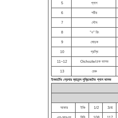
5
প্লাগ
6
শরীর
7
স্টেম
8
"ও" রিং
9
মোড়ক
10
গ্রন্থি
11~12
Oichozle/চেক ভালভ
13
রেঞ্চ
ইনভার্টেড প্রেসার ব্যালেন্স লুব্রিকেটেড প্লাগ ভালভ
আকার
ইঞ্চি
1/2
3/4
এল-আরএফ
মিমি
108
117