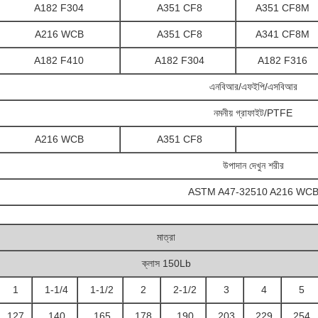
A182 F304
A351 CF8
A351 CF8M
A216 WCB
A351 CF8
A341 CF8M
A182 F410
A182 F304
A182 F316
এনবিআর/এফইপি/এসবিআর
নমনীয় গ্রাফাইট/PTFE
A216 WCB
A351 CF8
উপাদান দেখুন শরীর
ASTM A47-32510 A216 WC
মাত্রা
ক্লাস 150Lb
1
1-1/4
1-1/2
2
2-1/2
3
4
5
127
140
165
178
190
203
229
254