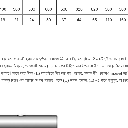
400
500
500
600
600
820
820
300
300
19
21
24
30
37
44
65
110
160
 বন্ধ করে যা একটি হ্যান্ডেলের ঘূর্ণনের সাহায্যে উঠা এবং নিচু করে।চিত্র 2 একটি সুই ভালভ ক্রস বি
হ্যান্ডেলটি ঘুরান, প্লাঞ্জারটি থ্রেড (C) এর উপর ভিত্তি করে উপরে বা নীচে চলে যায়।লকিং বাদাম (B
র সংস্পর্শে আসে যাতে ছিদ্র (H) সম্পূর্ণরূপে সিল করা যায়।প্রায়ই, ভালভ সীট এছাড়াও tapered 
য বিভিন্ন বিকল্প এবং আকার উপলব্ধ রয়েছে।বনেট (D) ভালভ হাউজিং (E) এর সাথে সংযুক্ত, যা পিত