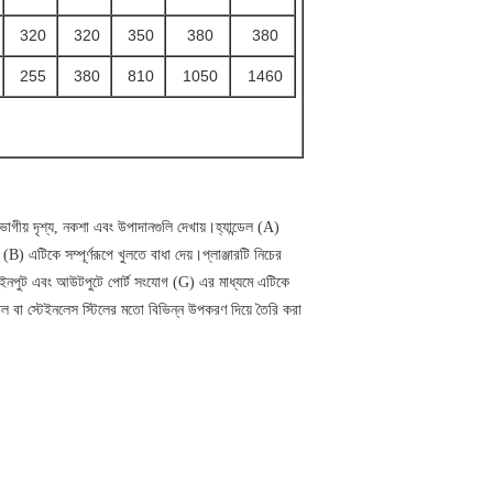
320
320
350
380
380
255
380
810
1050
1460
ভাগীয় দৃশ্য, নকশা এবং উপাদানগুলি দেখায়।হ্যান্ডেল (A)
) এটিকে সম্পূর্ণরূপে খুলতে বাধা দেয়।প্লাঞ্জারটি নিচের
হয়.ইনপুট এবং আউটপুটে পোর্ট সংযোগ (G) এর মাধ্যমে এটিকে
ল বা স্টেইনলেস স্টিলের মতো বিভিন্ন উপকরণ দিয়ে তৈরি করা