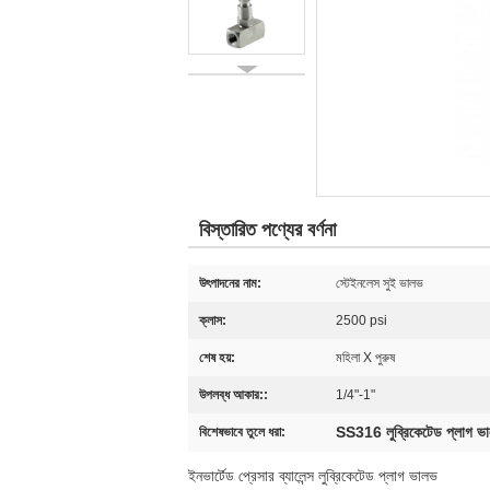
বিস্তারিত পণ্যের বর্ণনা
উৎপাদনের নাম:
স্টেইনলেস সুই ভালভ
ক্লাস:
2500 psi
শেষ হয়:
মহিলা X পুরুষ
উপলব্ধ আকার::
1/4"-1"
SS316 লুব্রিকেটেড প্লাগ ভ
বিশেষভাবে তুলে ধরা:
ইনভার্টেড প্রেসার ব্যালেন্স লুব্রিকেটেড প্লাগ ভালভ