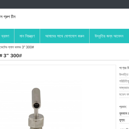
িল গ্রুপ চীন
া ভ্রমণ
মান নিয়ন্ত্রণ
আমাদের সাথে যোগাযোগ করুন
উদ্ধৃতির জন্য আবেদন
ুব্রিকেটেড প্লাগ ভালভ 3" 300#
 ভালভ 3" 300#
পণ্যের ব
উৎপত্তি
পরিচিতিম
সাক্ষ্যদান
মডেল নম্
প্রদান:
ন্যূনতম 
মূল্য: