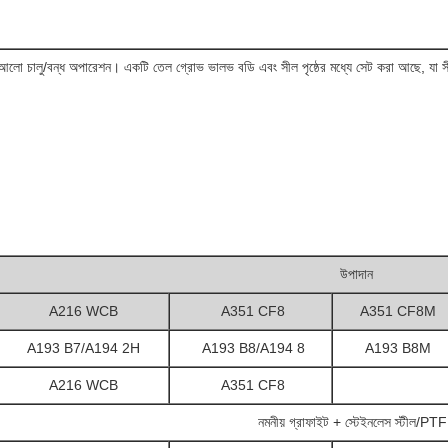
বং আলো চালু/বন্ধ অপারেশন। একটি তেল গ্রোভ ভালভ বডি এবং সীল পৃষ্ঠের মধ্যে সেট করা আছে, যা স
উপাদান
A216 WCB
A351 CF8
A351 CF8M
A193 B7/A194 2H
A193 B8/A194 8
A193 B8M
A216 WCB
A351 CF8
নমনীয় গ্রাফাইট + স্টেইনলেস স্টীল/PT