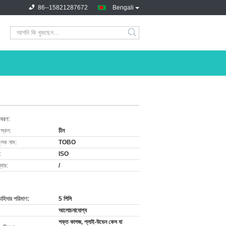
86--15821287672
Bengali
িবরণ:
 স্থল:
চীন
ুলক নাম:
TOBO
:
ISO
বার:
/
চাহিদার পরিমাণ:
5 পিসি
আলোচনাযোগ্য
শক্ত কাগজ, প্লাই-উডেন কেস বা