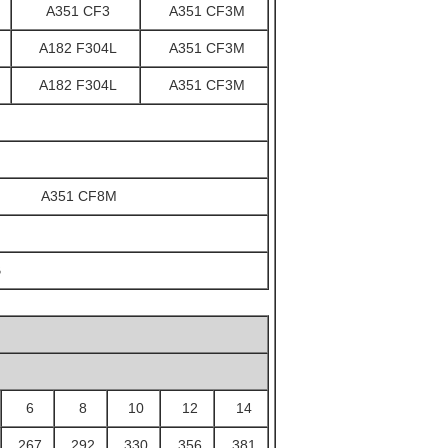
A351 CF3
A351 CF3M
A182 F304L
A351 CF3M
A182 F304L
A351 CF3M
A351 CF8M
B
6
8
10
12
14
267
292
330
356
381