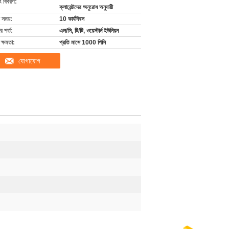
ং বিবরণ:
ক্লায়েন্টদের অনুরোধ অনুযায়ী
 সময়:
10 কার্যদিবস
 শর্ত:
এল/সি, টি/টি, ওয়েস্টার্ন ইউনিয়ন
ক্ষমতা:
প্রতি মাসে 1000 পিসি
যোগাযোগ