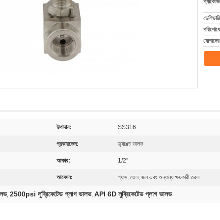
প্যাকেজি
ডেলিভারি
পরিশোধের
যোগানের 
উপাদান:
SS316
প্রকারভেদ:
ফ্ল্যাঞ্জড ভালভ
আকার:
1/2''
আবেদন:
গ্যাস, তেল, জল এবং অন্যান্য ক্ষয়কারী তরল
ালভ
2500psi লুব্রিকেটেড প্লাগ ভালভ
API 6D লুব্রিকেটেড প্লাগ ভালভ
,
,