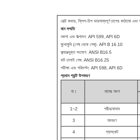
বোল্ট কভার, ফ্লিপ-চিপ ভারসাম্যপূর্ণ চাপের কাঠামো এ
মান সম্মতি
নকশা এবং উত্পাদন: API 599, API 6D
মুখোমুখি (শেষ থেকে শেষ): API B 16.10
ফ্ল্যাঞ্জযুক্ত সংযোগ: ANSI B16.5
বাট ঢালাই শেষ: ANSI B16.25
পরীক্ষা এবং পরিদর্শন: API 598, API 6D
প্রধান প্যান্ট উপকরণ
না।
নামের অংশ
1~2
শরীর/বাদাম
3
আবরণ
4
গ্যাসকেট