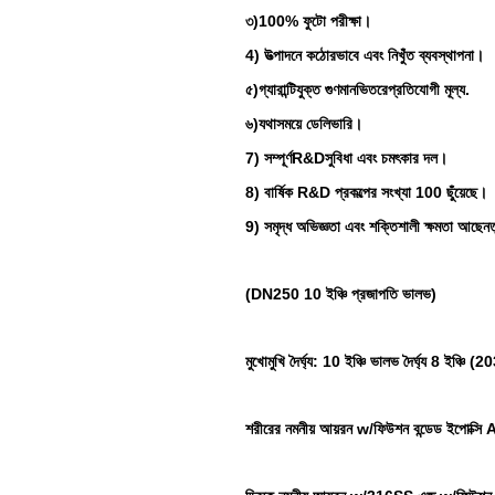
৩)
100% ফুটো পরীক্ষা।
4) উত্পাদনে কঠোরভাবে এবং নিখুঁত ব্যবস্থাপনা।
৫)
গ্যারান্টিযুক্ত গুণমান
ভিতরে
প্রতিযোগী মূল্য
.
৬)
যথাসময়ে ডেলিভারি।
7) সম্পূর্ণ
R&D
সুবিধা এবং চমৎকার দল।
8) বার্ষিক R&D প্রকল্পের সংখ্যা 100 ছুঁয়েছে।
9) সমৃদ্ধ অভিজ্ঞতা এবং শক্তিশালী ক্ষমতা আছে
নত
(DN250 10 ইঞ্চি প্রজাপতি ভালভ)
মুখোমুখি দৈর্ঘ্য: 10 ইঞ্চি ভালভ দৈর্ঘ্য 8 ইঞ্চি (
শরীরের নমনীয় আয়রন w/ফিউশন বন্ডেড ইপো