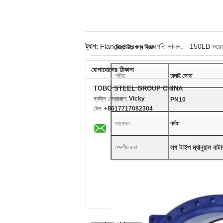
,
ট্যাগ:
Flanged প্রকার প্রজাপতি ভালভ
150LB ওয়েফ
বিস্তারিত পণ্য বিবরণ
যোগাযোগের ঠিকানা
শরীর:
ঢালাই লোহা
TOBO STEEL GROUP CHINA
ব্যক্তি যোগাযোগ:
Vicky
চাপ:
PN10
টেল:
+8617717082304
আবেদন:
নর্দমা
লগ টাইপ ম্যানুয়াল বা
লক্ষণীয় করা: