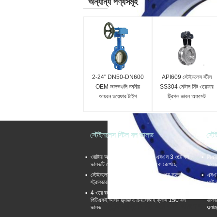
অন্যান্য পণ্যসমূহ
2-24" DN50-DN600
API609 স্টেইনলেস স্টীল
OEM ভালভগুলি নমনীয়
SS304 মেটাল সিট ওয়েফার
আয়রন ওয়েফার টাইপ
ট্রিপল ডাবল অফসেট
প্রজাপতি ভালভ তৈরি করে
এককেন্দ্রিক প্রজাপতি ভালভ
স্টেইনলেস স্টিল বল ভালভ
স্ট
ওয়াটার অয়েল বেস গ্যাস কাস্ট স্টিল এসএস 3 ওয়ে বল
সিএফ
ভালভটি শেষ পোর্ট বল ভালভকে আটকে রেখেছে
ভালভ,
স্টেইনলেস স্টিল ভাসমান বল ভালভ থ্রি ওয়ে সহজ
এসএস
স্ট্রাকচার ইজি অপারেশন
গেট 
4 ওয়ে বল ভালভ এসএস 316 বডি / বল / স্টেম
এএসট
পিটিএফই আসন ফ্ল্যাঞ্জ এএনএসআই ক্লাস 150 বল
ভালভ
হ্যান্ড ম্যানুয়াল থ্রি ওয়ে কাস্ট আয়রন লগ টা
ভালভ
ফ্ল্যা