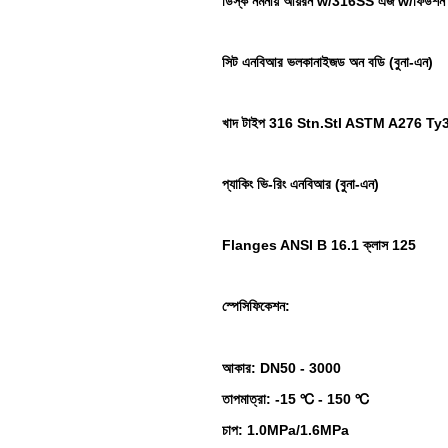
ডিস্ক নমনীয় আয়রন w/316SS এজ w/ফিউশন
সিট এনবিআর ভলকানাইজড অন বডি (বুনা-এন)
খাদ টাইপ 316 Stn.Stl ASTM A276 Ty
প্যাকিং ভি-রিং এনবিআর (বুনা-এন)
Flanges ANSI B 16.1 ক্লাস 125
স্পেসিফিকেশন:
আকার: DN50 - 3000
তাপমাত্রা: -15 ℃ - 150 ℃
চাপ: 1.0MPa/1.6MPa