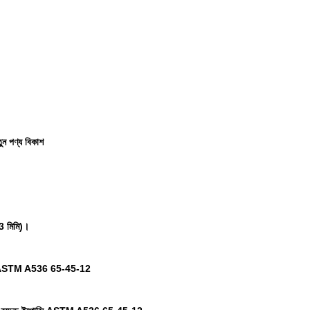
ুন পণ্য বিকাশ
203 মিমি)।
ক্সি ASTM A536 65-45-12