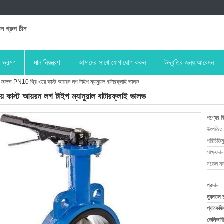
িল গ্রুপ চীন
া ভ্রমণ
মান নিয়ন্ত্রণ
আমাদের সাথে যোগাযোগ করুন
উদ্ধৃতির জন্য আবেদন
ফ্লাই ভালভ PN10 থ্রি ওয়ে কাস্ট আয়রন লগ টাইপ ম্যানুয়াল বাটারফ্লাই ভালভ
য়ে কাস্ট আয়রন লগ টাইপ ম্যানুয়াল বাটারফ্লাই ভালভ
পণ্যের ব
উৎপত্তি
পরিচিতিম
সাক্ষ্যদান
মডেল নম্
প্রদান:
ন্যূনতম 
প্যাকেজি
ডেলিভারি