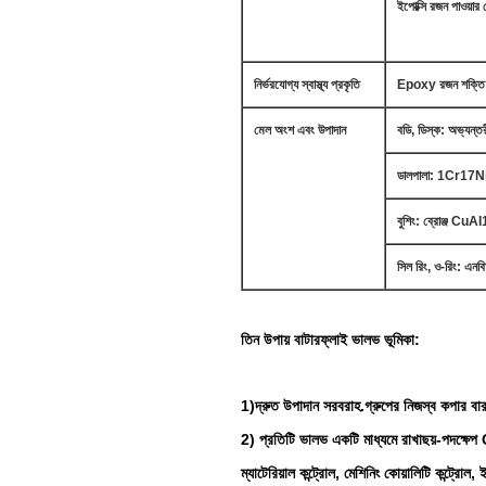
ইপোক্সি রজন পাওয়ার
নির্ভরযোগ্য স্বাস্থ্য প্রকৃতি
Epoxy রজন শক্তি স্বা
মেল অংশ এবং উপাদান
বডি, ডিস্ক: অভ্যন
ডালপালা: 1Cr17N
বুশিং: ব্রোঞ্জ Cu
সিল রিং, ও-রিং: এন
তিন উপায় বাটারফ্লাই ভালভ ভূমিকা:
1)
দ্রুত উপাদান সরবরাহ
.গ্রুপের নিজস্ব কপার ব
2) প্রতিটি ভালভ একটি মাধ্যমে রাখা
ছয়-পদক্ষেপ 
ম্যাটেরিয়াল কন্ট্রোল, মেশিনিং কোয়ালিটি কন্ট্র