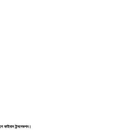
র আগে ফাইনাল ইন্সপেকশন।