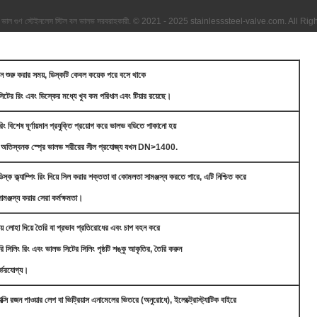
ন ভাল গুণ স্টেইনলেস স্টিল বল ভালভ সরবরাহকারী. © 2021 - 2025 stainlesssteel-valve.com. All R
োলন শুরু করার সময়, ডিস্কটি কেবল কয়েক পরে বসে থাকে
িটের রিং এবং ডিস্কের মধ্যে খুব কম পরিধান এবং টিয়ার রয়েছে।
িং বিশেষ ঘূর্ণায়মান প্রযুক্তি প্রয়োগ করে ভালভ বডিতে পাকানো হয়
স্বনক স্প্রে ভালভ শরীরের সীল প্রযোজ্য যখন DN>1400.
ডিস্ক ক্ল্যাম্পিং রিং দিয়ে সিল করার শক্ততা বা কোমলতা সামঞ্জস্য করতে পারে, এটি নিশ্চিত করে
ামঞ্জস্য করার সেরা কর্মক্ষমতা।
য় লোহা দিয়ে তৈরি যা প্রভাব প্রতিরোধের এবং চাপ বহন করে
ৈরি সিলিং রিং এবং ভালভ সিটের সিলিং পৃষ্ঠটি শঙ্কু আকৃতির, তৈরি করুন
র্ভরযোগ্য।
োক্সি রজন পাওয়ার লেপ বা ভিট্রিয়াস এনামেলের ভিতরে (অনুরোধে), ইলেক্ট্রোস্ট্যাটিক বাইরে