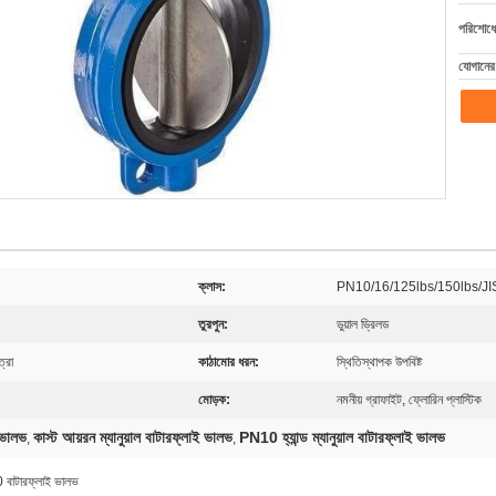
পরিশোধের
যোগানের 
ক্লাস:
PN10/16/125lbs/150lbs/JI
তুরপুন:
ডুয়াল ড্রিলড
ত্রা
কাঠামোর ধরন:
স্থিতিস্থাপক উপবিষ্ট
মোড়ক:
নমনীয় গ্রাফাইট, ফ্লোরিন প্লাস্টিক
 ভালভ
কাস্ট আয়রন ম্যানুয়াল বাটারফ্লাই ভালভ
PN10 হ্যান্ড ম্যানুয়াল বাটারফ্লাই ভালভ
,
,
 বাটারফ্লাই ভালভ