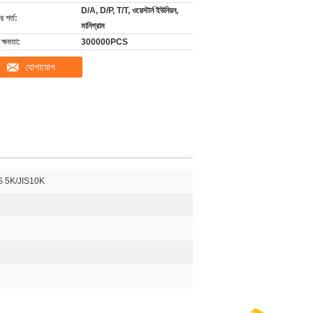
D/A, D/P, T/T, ওয়েস্টার্ন ইউনিয়ন,
 শর্ত:
মানিগ্রাম
ক্ষমতা:
300000PCS
যোগাযোগ
S 5K/JIS10K