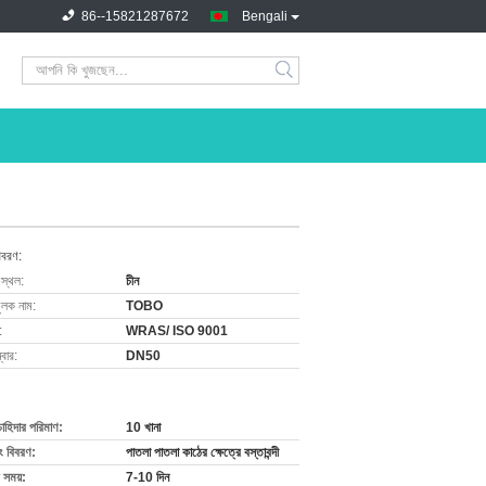
86--15821287672
Bengali
িবরণ:
 স্থল:
চীন
ুলক নাম:
TOBO
:
WRAS/ ISO 9001
বার:
DN50
চাহিদার পরিমাণ:
10 খানা
ং বিবরণ:
পাতলা পাতলা কাঠের ক্ষেত্রে বস্তাবন্দী
 সময়:
7-10 দিন