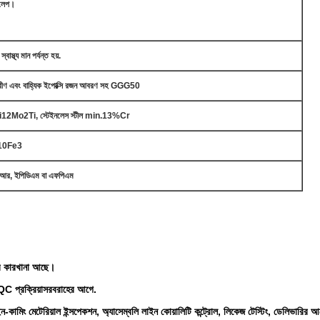
 লেপ।
স্থ্য মান পর্যন্ত হয়.
্তরীণ এবং বাহ্যিক ইপোক্সি রজন আবরণ সহ GGG50
i12Mo2Ti, স্টেইনলেস স্টীল min.13%Cr
AI10Fe3
বিআর, ইপিডিএম বা এফপিএম
ার কারখানা আছে।
QC প্রক্রিয়া
সরবরাহের আগে.
োল, ইন-কামিং মেটেরিয়াল ইন্সপেকশন, অ্যাসেম্বলি লাইন কোয়ালিটি কন্ট্রোল, লিকেজ টেস্টিং, ডেলিভারি