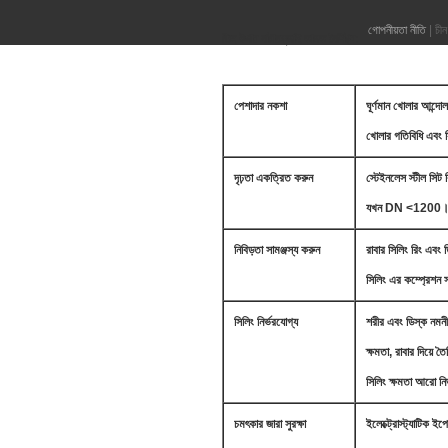
গোপনীয়তা নীতি
| চী
তিন উপায় বাটারফ্লাই ভালভ বৈশিষ্ট্য:
পেশাদার নকশা
ঘূর্ণমান খোলার আন্দ
খোলার গতিবিধি এবং স
দৃঢ়তা একত্রিত করুন
স্টেইনলেস স্টীল সিট র
যখন DN <1200।অতি
নিবিড়তা সামঞ্জস্য করুন
রাবার সিলিং রিং এবং 
সিলিং এর কম্প্রেশন স
সিলিং নির্ভরযোগ্য
শরীর এবং ডিস্ক নমনী
ক্ষমতা, রাবার দিয়ে ত
সিলিং ক্ষমতা আরো নি
চমৎকার জারা সুরক্ষা
ইলেক্ট্রোস্ট্যাটিক ইপ