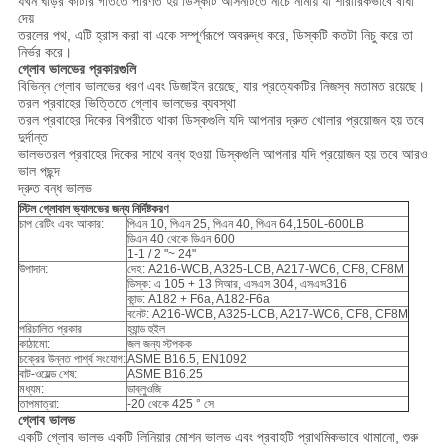
যখন ঘড়ির কাঁটার গতিতে পরিণত হয় ডিস্কটি আসনটিতে নীচে নামায় যা শারীরিকভাবে বাধা
দেয়
তরলের পথ, এটি হ্রাস করা বা একে সম্পূর্ণরূপে অবরুদ্ধ করে, ডিস্কটি কতটা নিচু করে তা
নির্ভর করে।
গ্লোব ভালভের প্রকারগুলি
বিভিন্ন গ্লোব ভালভের ধরণ এবং ডিজাইন রয়েছে, যার প্রত্যেকটির নিজস্ব মতামত রয়েছে।
তরল প্রবাহের ভিত্তিতে গ্লোব ভালভের ব্যবস্থা
তরল প্রবাহের দিকের বিপরীতে থাকা ডিস্কগুলি যদি আপনার দ্রুত খোলার প্রয়োজন হয় তবে
দুর্দান্ত
ভালভতরল প্রবাহের দিকের সাথে বন্ধ হওয়া ডিস্কগুলি আপনার যদি প্রয়োজন হয় তবে আরও
ভাল পছন্দ
দ্রুত বন্ধ ভালভ
স্টিল গ্লোবাল ভ্যালভের জন্য নির্দিষ্টকরণ
চাপ রেটিং এবং আকার:
পিএন 10, পিএন 25, পিএন 40, পিএন 64,150L-600LB
ডিএন 40 থেকে ডিএন 600
1-1 / 2 "~ 24"
উপাদান:
দেহ: A216-WCB, A325-LCB, A217-WC6, CF8, CF8M
ডিস্ক: এ 105 + 13 সিআর, এসএস 304, এসএস316
কান্ড: A182 + F6a, A182-F6a
বনেট: A216-WCB, A325-LCB, A217-WC6, CF8, CF8M
পরিচালিত প্রকার
হ্যান্ড হুইল
কাঠামো:
জল জন্য স্টপকক
চক্রের উন্নত পার্শ্ব সংযোগ:
ASME B16.5, EN1092
বাট-ওয়েল্ড শেষ:
ASME B16.25
মধ্যম:
ডাব্লুওজি
তাপমাত্রা:
-20 থেকে 425 ° সে
গ্লোব ভালভ
একটি গ্লোব ভালভ একটি লিনিয়ার মোশন ভালভ এবং প্রবাহটি প্রাথমিকভাবে থামানো, শুরু