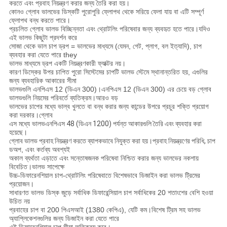
করতে এবং প্রবাহ নিয়ন্ত্রণ করার জন্য তৈরি করা হয়।
কোনও গ্লোব ভালভের ডিস্কটি পুরোপুরি ফ্লোপথ থেকে সরিয়ে ফেলা যায় বা এটি সম্পূর্ণ
ফ্লোপথ বন্ধ করতে পারে।
প্রচলিত গ্লোব ভালভ বিচ্ছিন্নতা এবং থ্রোটলিং পরিষেবার জন্য ব্যবহৃত হতে পারে।যদিও
এই ভালভ কিছুটা প্রদর্শন করে
সোজা থেকে ভাল চাপ ড্রপ = ভালভের মাধ্যমে (যেমন, গেট, প্লাগ, বল ইত্যাদি), চাপ
ব্যবহার করা যেতে পারে they
ভালভ মাধ্যমে ড্রপ একটি নিয়ন্ত্রণকারী ফ্যাক্টর নয়।
কারণ ডিস্কের উপর চাপিত পুরো সিস্টেমের চাপটি ভালভ স্টেমে স্থানান্তরিত হয়, এগুলির
জন্য ব্যবহারিক আকারের সীমা
ভালভগুলি এনপিএস 12 (ডিএন 300)।এনপিএস 12 (ডিএন 300) এর চেয়ে বড় গ্লোব
ভালভগুলি নিয়মের পরিবর্তে ব্যতিক্রম।আরও বড়
ভালভের চাপের মধ্যে ভাল্ব খুলতে বা বন্ধ করার জন্য কান্ডের উপরে প্রচুর শক্তি প্রয়োগ
করা দরকার।গ্লোব
এস মধ্যে ভালভ
এনপিএস 48 (ডিএন 1200) পর্যন্ত আকারগুলি তৈরি এবং ব্যবহার করা
হয়েছে।
গ্লোব ভালভ প্রবাহ নিয়ন্ত্রণ করতে ব্যাপকভাবে নিযুক্ত করা হয়।প্রবাহ নিয়ন্ত্রণের পরিধি, চাপ
ড
অপ, এবং কর্তব্য অবশ্যই
অকাল ব্যর্থতা এড়াতে এবং সন্তোষজনক পরিষেবা নিশ্চিত করার জন্য ভালভের নকশায়
বিবেচিত।ভালভ সাপেক্ষে
উচ্চ-ডিফারেনশিয়াল চাপ-থ্রোটলিং পরিষেবাতে বিশেষভাবে ডিজাইন করা ভালভ ট্রিমের
প্রয়োজন।
সাধারণত ভালভ ডিস্ক জুড়ে সর্বাধিক ডিফারেন্সিয়াল চাপ সর্বাধিকের 20 শতাংশের বেশি হওয়া
উচিত নয়
প্রবাহের চাপ বা 200 পিএসআই (1380 কেপিএ), যেটি কম।বিশেষ ট্রিম সহ ভালভ
অ্যাপ্লিকেশনগুলির জন্য ডিজাইন করা যেতে পারে