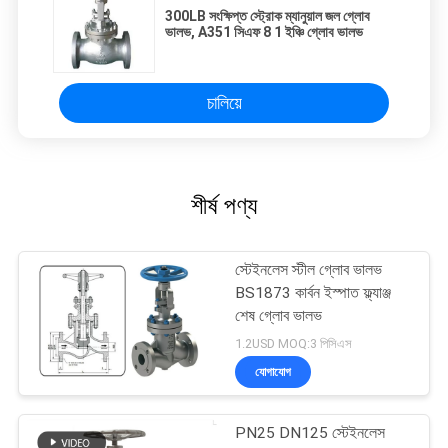
300LB সংক্ষিপ্ত স্ট্রোক ম্যানুয়াল জল গ্লোব
ভালভ, A351 সিএফ 8 1 ইঞ্চি গ্লোব ভালভ
চালিয়ে
শীর্ষ পণ্য
স্টেইনলেস স্টীল গ্লোব ভালভ
BS1873 কার্বন ইস্পাত ফ্ল্যাঞ্জ
শেষ গ্লোব ভালভ
1.2USD MOQ:3 পিসিএস
যোগাযোগ
PN25 DN125 স্টেইনলেস