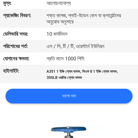
মূল্য:
আলোচনাযোগ্য
নিয়ন্ত্রণ
প্যাকেজিং বিবরণ:
শক্ত কাগজ, প্লাই-উডেন কেস বা ক্লায়েন্টদের
অনুরোধ অনুসারে
যোগাযোগ
ডেলিভারি সময়:
10 কার্যদিবস
করুন
পরিশোধের শর্ত:
এল / সি, টি / টি, ওয়েস্টার্ন ইউনিয়ন
খবর
যোগানের ক্ষমতা:
প্রতি মাসে 1000 পিসি
হাইলাইট:
,
,
A351 1 ইঞ্চি গ্লোব ভালভ
সিএফ 8 1 ইঞ্চি গ্লোব ভালভ
উদ্ধৃতির
300LB ওয়াটার গ্লোব ভালভ
জন্য
ভালো দাম
আবেদন
সাইট
ম্যাপ