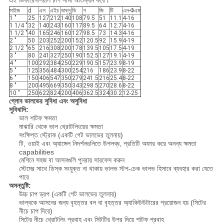
এই ডিফারেনশিয়াল চাপ সীমা অতিক্রম করে।
সাইজ
d
এল
এইচ
ডাব্লু
ডি
গ
জি
টি
এন-Φএম
1 "
25
127
212
140
108
79.5
51
11.1
4-16
1 1/4 "
32
140
243
160
117
89.5
64
12.7
4-16
1 1/2 "
40
165
246
160
127
98.5
73
14.3
4-16
2 "
50
203
252
200
152
120.5
92
15.9
4-19
2 1/2 "
65
216
308
200
178
139.5
105
17.5
4-19
3 "
80
241
327
250
190
152.5
127
19.1
4-19
4 "
100
292
384
250
229
190.5
157
23.9
8-19
5 "
125
356
484
300
254
216
186
23.9
8-22
6 "
150
406
547
350
279
241.5
216
25.4
8-22
8 "
200
495
669
350
343
298.5
270
28.6
8-22
10 "
250
622
824
200
406
362.5
324
30.2
12-25
গ্লোব ভালভের সুবিধা এবং অসুবিধা
সুবিধাদি:
ভাল শাটফ ক্ষমতা
মাঝারি থেকে ভাল থ্রোটলিংয়ের ক্ষমতা
সংক্ষিপ্ত স্ট্রোক (একটি গেট ভালভের তুলনায়)
টি, ওয়াই এবং অ্যাঙ্গেল নিদর্শনগুলিতে উপলব্ধ, প্রতিটি অফার করে অনন্য ক্ষমতা
capabilities
মেশিনে সহজ বা আসনগুলি পুনরায় সারফেস করুন
স্টেমের সাথে ডিস্ক সংযুক্ত না থাকায় ভালভ স্টপ-চেক ভালভ হিসাবে ব্যবহার করা যেতে
পারে
অসন্তুষ্টি:
উচ্চ চাপ ড্রপ (একটি গেট ভালভের তুলনায়)
ভাল্বকে আসনের জন্য বৃহত্তর বল বা বৃহত্তর অ্যাকিউউটারের প্রয়োজন হয় (সিটের
নীচে চাপ দিয়ে)
সিটের নীচে থ্রোটলিং প্রবাহ এবং সিটটির উপর দিয়ে শাটফ প্রবাহ