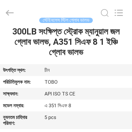
2026
TOBO
STEEL
GROUP
CHINA.
স্টেইনলেস স্টিল গ্লোব ভালভ
All
Rights
Reserved.
300LB সংক্ষিপ্ত স্ট্রোক ম্যানুয়াল জল
বাড়ি
গ্লোব ভালভ, A351 সিএফ 8 1 ইঞ্চি
পণ্য
গ্লোব ভালভ
আমাদের
উৎপত্তি স্থল:
চীন
সম্পর্কে
পরিচিতিমুলক নাম:
TOBO
সাক্ষ্যদান:
API ISO TS CE
কারখানা
মডেল নম্বার:
এ 351 সিএফ 8
ভ্রমণ
ন্যূনতম চাহিদার
5 pcs
পরিমাণ:
মান