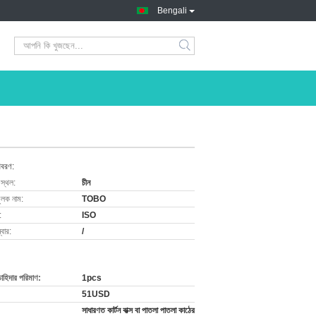
Bengali
িবরণ:
 স্থল:
চীন
ুলক নাম:
TOBO
:
ISO
বার:
/
চাহিদার পরিমাণ:
1pcs
51USD
সাধারণত কার্টন বাক্স বা পাতলা পাতলা কাঠের