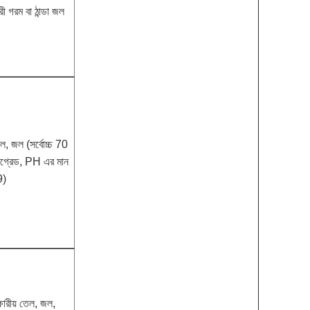
কারী গরম বা ঠান্ডা জল
, জল (সর্বোচ্চ 70
্টিগ্রেড, PH এর মান
9)
্ষারীয় তেল, জল,