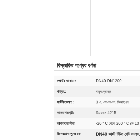
বিস্তারিত পণ্যের বর্ণনা
পোর্টের আকার::
DN40-DN1200
শক্তি::
বায়ুসংক্রান্ত
সার্টিফিকেশন::
3 এ, এসএমএস, ডিআইএন
আসন সামগ্রী:
টিএফএম 4215
তাপমাত্রা সীমা:
-20 ° C থেকে 200 ° C @ 13 বার
DN40 কাস্ট স্টিল গেট ভালভ
বিশেষভাবে তুলে ধরা: