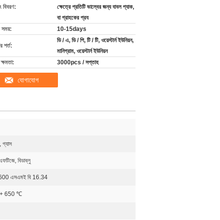
ং বিবরণ:
ক্ষেত্রে প্রতিটি ভাল্বের জন্য বাবল প্যাক,
বা গ্রাহকের প্রয
 সময়:
10-15days
ডি / এ, ডি / পি, টি / টি, ওয়েস্টার্ন ইউনিয়ন,
 শর্ত:
মানিগ্রাম, ওয়েস্টার্ন ইউনিয়ন
ক্ষমতা:
3000pcs / সপ্তাহ
যোগাযোগ
 গ্যাস
টিজে, বিডাব্লু
600 এসএমই বি 16.34
 + 650 ℃