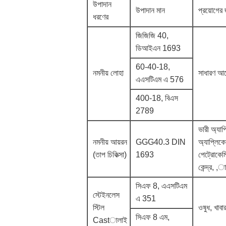
উপাদান
উপাদান মান
প্রয়োগের
ধরণের
জিজিজি 40,
ডিআইএন 1693
60-40-18,
নমনীয় লোহা
সাধারণ আ
এএসটিএম এ 576
400-18, বিএস
2789
ভারী অ্যা
নমনীয় আয়রন
GGG40.3 DIN
অ্যাপ্লিক
(তাপ চিকিত্সা)
1693
পেট্রোকেমিক
কেন্দ্র, ,
সিএফ 8, এএসটিএম
স্টেইনলেস
এ 351
স্টিল
ওষুধ, খাবার
সিএফ 8 এম,
Castালাই