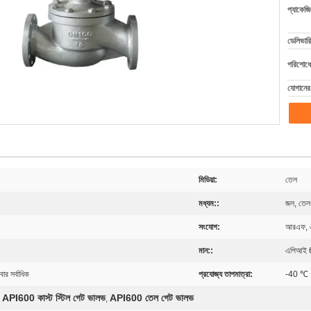
প্যাকেজি
ডেলিভারি
পরিশোধের
যোগানের 
মিডিয়া:
তেল
মধ্যম::
জল, তেল,
সংযোগ:
আরএফ, এফ
মান::
এপিআই 
 সর্বাধিক
প্রযোজ্য তাপমাত্রা:
-40 ℃
API600 কাস্ট স্টিল গেট ভালভ
API600 তেল গেট ভালভ
,
,