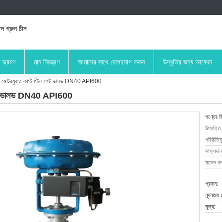
িল গ্রুপ চীন
া ভ্রমণ
মান নিয়ন্ত্রণ
আমাদের সাথে যোগাযোগ করুন
উদ্ধৃতির জন্য আবেদন
য মোটরযুক্ত কাস্ট স্টিল গেট ভালভ DN40 API600
ল গেট ভালভ DN40 API600
পণ্যের ব
উৎপত্তি
পরিচিতিম
সাক্ষ্যদান
মডেল নম্
প্রদান:
ন্যূনতম 
মূল্য: