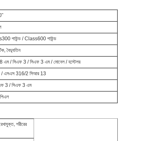
0"
ল
300 পাউন্ড / Class600 পাউন্ড
াটিক, বৈদ্যুতিন
 8 এম / সিএফ 3 / সিএফ 3 এম / মোনেল / হস্টেলয়
 / এসএস 316/2 সিআর 13
এফ 3 / সিএফ 3 এম
িপিএল
রেখাযুক্ত, শরীরের