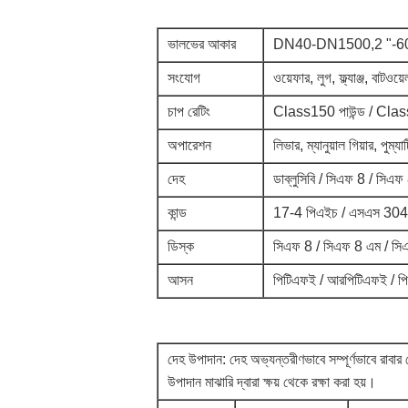
ভালভের আকার
DN40-DN1500,2 "-6
সংযোগ
ওয়েফার, লুগ, ফ্ল্যাঞ্জ, বাটওয়ে
চাপ রেটিং
Class150 পাউন্ড / Class
অপারেশন
লিভার, ম্যানুয়াল গিয়ার, পুম্য
দেহ
ডাব্লুসিবি / সিএফ 8 / সিএফ
কান্ড
17-4 পিএইচ / এসএস 304
ডিস্ক
সিএফ 8 / সিএফ 8 এম / সি
আসন
পিটিএফই / আরপিটিএফই / প
দেহ উপাদান: দেহ অভ্যন্তরীণভাবে সম্পূর্ণভাবে রাবার 
উপাদান মাঝারি দ্বারা ক্ষয় থেকে রক্ষা করা হয়।