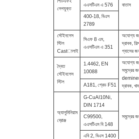
পিটিএফই
এএসটিএম এ 576
বাতাস
লেপযুক্ত
400-18, বিএস
2789
স্টেইনলেস
অযোগ্য জ
সিএফ 8 এম,
স্টিল
দ্রাবক, শি
এএসটিএম এ 351
Castালাই
গ্যাসের জন
অযোগ্য জ
1.4462, EN
দ্বৈত
সমুদ্রের জ
10088
স্টেইনলেস
deminer
স্টিল
A181, গ্রেড F51
দ্রাবক, খাদ
G-CuAl10Ni,
DIN 1714
অ্যালুমিনিয়াম
C99500,
সমুদ্রের জ
ব্রোঞ্জ
এএসটিএম বি 148
এবি 2, বিএস 1400