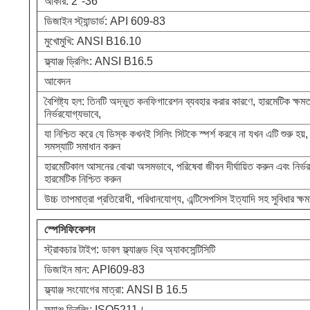
আকার: 2"-36"
ডিজাইন স্ট্যান্ডার্ড: API 609-83
মুখোমুখি: ANSI B16.10
ফ্ল্যাঞ্জ ড্রিলিং: ANSI B16.5
আবেদন
বৈশিষ্ট্য হল: তিনটি অদ্ভুত কনফিগারেশন ব্যবহার করার কারণে, হারমেটিক ক্ষমত
নির্ভরযোগ্যভাবে,
যা নিশ্চিত করে যে ডিস্ক কখনই সিলিং সিটকে স্পর্শ করবে না যখন এটি শুরু হয়
সমস্যাটি সমাধান করুন
হারমেটিকাল আসনের বোঝা অসমভাবে, পরিষেবা জীবন দীর্ঘায়িত করুন এবং নির্ভ
হারমেটিক নিশ্চিত করুন
উচ্চ তাপমাত্রা প্রতিরোধী, পরিধানযোগ্য, এন্টিসেপসিস ইত্যাদি সহ সুবিধার ক্
স্পেসিফিকেশন
স্ট্রাকচার টাইপ: ডাবল ফ্ল্যাঞ্জড থ্রি অ্যাকসেন্টিসিটি
ডিজাইন মান: API609-83
ফ্ল্যাঞ্জ সংযোগের মাত্রা: ANSI B 16.5
ফ্ল্যাঞ্জ ড্রিলিং: ISO5211।