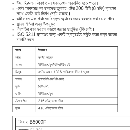
উচ্চ Kv-মান কারণ তরল সরলরেখায় প্রবাহিত হতে পারে।
একই আকারের বল ভালভের তুলনায় এটির 200 মিমি (8 ইঞ্চি) ব্যাসের
PRIVACY
সাথে একটি ছোট নির্মাণ দৈর্ঘ্য রয়েছে।
এটি তরল এবং গ্যাসের বিস্তৃত অ্যারের জন্য ব্যবহার করা যেতে পারে।
POLICY
সান্দ্র মিডিয়া জন্য উপযুক্ত.
ধীরগতির বন্ধ হওয়ার কারণে জলের হাতুড়ির ঝুঁকি নেই।
ISO 5211 ফ্ল্যাঞ্জের জন্য একটি অ্যাকুয়েটর মাউন্ট করার জন্য হাতের
চাকাটি সরান৷
অংশ
উপকরণ
শরীর
নমনীয় আয়রন
আসন
ইপিডিএম/বুনা/ভিটন/পিটিএফই
ডিস্ক
নমনীয় আয়রন / 316 স্টেইনলেস স্টিল / ব্রোঞ্জ
আসন
বুনা/ইপিডিএম/পিটিএফই
বুশিং
পিটিএফই
ও-রিং
ইপিডিএম/বুনা
টেপার পিন
316 স্টেইনলেস স্টীল
কান্ড
416 স্টেইনলেস স্টীল
ফিঙ্গার: B5000F