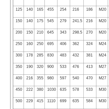
125
140
165
455
254
216
186
M20
150
140
175
545
279
241.5
216
M20
200
150
210
645
343
298.5
270
M20
250
160
250
695
406
362
324
M24
300
178
285
830
483
432
381
M24
350
190
320
900
533
476
413
M27
400
216
355
980
597
540
470
M27
450
222
380
1030
635
578
533
M30
500
229
415
1110
699
635
584
M30