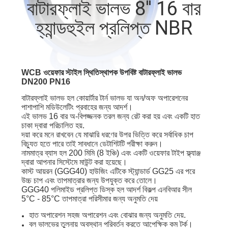
বাটারফ্লাই ভালভ 8'' 16 বার
নিয়ন্ত্রণ
হ্যান্ডহুইল প্রলিপ্ত NBR
যোগাযোগ
করুন
WCB ওয়েফার স্টাইল স্থিতিস্থাপক উপবিষ্ট বাটারফ্লাই ভালভ
DN200 PN16
খবর
বাটারফ্লাই ভালভ হল কোয়ার্টার টার্ন ভালভ যা অন/অফ অপারেশনের
পাশাপাশি মডিউলেটিং প্রবাহের জন্য আদর্শ।
এই ভালভ 16 বার অ-বিপজ্জনক তরল জন্য রেট করা হয় এবং একটি হাত
উদ্ধৃতির
চাকা দ্বারা পরিচালিত হয়.
দয়া করে মনে রাখবেন যে মাঝারি ধরণের উপর ভিত্তি করে সর্বাধিক চাপ
জন্য
বিচ্যুত হতে পারে তাই সাবধানে ডেটাশিটটি পরীক্ষা করুন।
নামমাত্র ব্যাস হল 200 মিমি (8 ইঞ্চি) এবং একটি ওয়েফার টাইপ ফ্ল্যাঞ্জ
আবেদন
দ্বারা আপনার সিস্টেমে মাউন্ট করা হয়েছে।
কাস্ট আয়রন (GGG40) হাউজিং এটিকে স্ট্যান্ডার্ড GG25 এর পরে
উচ্চ চাপ এবং তাপমাত্রার জন্য উপযুক্ত করে তোলে।
GGG40 পলিমাইড প্রলিপ্ত ডিস্ক হল আদর্শ বিকল্প এনবিআর সীল
সাইট
5°C - 85°C তাপমাত্রা পরিসীমার জন্য অনুমতি দেয়
ম্যাপ
হাত অপারেশন সহজ অপারেশন এবং বোঝার জন্য অনুমতি দেয়.
বল ভালভের তুলনায় অবস্থান পরিবর্তন করতে আপেক্ষিক কম টর্ক।