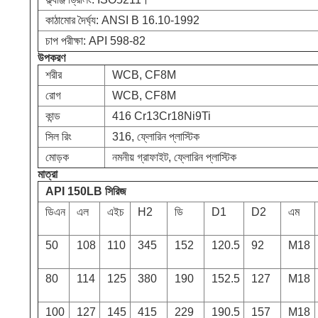
কাঠামোর দৈর্ঘ্য: ANSI B 16.10-1992
চাপ পরীক্ষা: API 598-82
উপকরণ
শরীর
WCB, CF8M
রোগ
WCB, CF8M
কান্ড
416 Cr13Cr18Ni9Ti
সিল রিং
316, ফ্লোরিন প্লাস্টিক
মোড়ক
নমনীয় গ্রাফাইট, ফ্লোরিন প্লাস্টিক
মাত্রা
API 150LB সিরিজ
ডিএন
এল
এইচ
H2
ডি
D1
D2
এম
50
108
110
345
152
120.5
92
M18
80
114
125
380
190
152.5
127
M18
100
127
145
415
229
190.5
157
M18