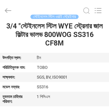
2026
TOBO
STEEL
GROUP
CHINA.
স্টেইনলেস স্টিল ওয়াই স্ট্রেইনার
All
Rights
Reserved.
3/4 "স্টেইনলেস স্টিল WYE স্ট্রেনার জাল
বাড়ি
ফিল্টার ভালভ 800WOG SS316
পণ্য
CF8M
আমাদের
উৎপত্তি স্থল:
চীন
সম্পর্কে
পরিচিতিমুলক নাম:
TOBO
সাক্ষ্যদান:
SGS, BV, ISO9001
কারখানা
মডেল নম্বার:
SS316
ভ্রমণ
ন্যূনতম চাহিদার
1 পিসিএস
পরিমাণ:
মান