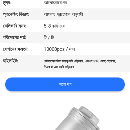
মূল্য:
আলোচনাযোগ্য
নিয়ন্ত্রণ
প্যাকেজিং বিবরণ:
আপনার প্রয়োজন অনুযায়ী
যোগাযোগ
ডেলিভারি সময়:
5-8 কার্যদিবস
করুন
পরিশোধের শর্ত:
টি / টি
যোগানের ক্ষমতা:
10000pcs / মাস
খবর
হাইলাইট:
,
,
স্টেইনলেস স্টিল ডাব্লুওয়াই স্ট্রেনার
এসএস 316 ওয়াই স্ট্রেনার
সিএফ 8 এম ওয়াই স্ট্রেনার
উদ্ধৃতির
জন্য
ভালো দাম
আবেদন
সাইট
ম্যাপ