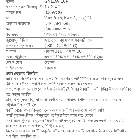
মডেল
GY11W-16P
নামমাত্র ব্যাস (ডিএন) মিমি
1 / 2-4 "
কাজের চাপ
800WOG
জাল
সিএফ 8 এম, সিএফ 8, ডাব্লুসিবি
ডিজাইন স্ট্যান্ডার্ড
DIN .APL.GB
দেহ
মরিচা রোধক স্পাত
গ্যাসকেট
পিটিএফই / আরপিটিএফই
প্রযোজ্য মিডিয়া
জল, তেল, গ্যাস এবং ক্ষয়কারী তরল
তাপমাত্রা প্রযোজ্য
(-30 ° C-280 ° C)
উপাদান
এসএস 316। এসএস 304।
থ্রেড স্ট্যান্ডার্ড
এনপিটি / বিএসপিটি / বিএসপি / ডিআইএন
শেষ সংযোগ
থ্রেডড
চালিত মোড
ম্যানুয়াল
ওয়াই স্ট্রেনার ডিজাইন
এটির নাম থেকেই বোঝা যায়, একটি Y স্ট্রেনার একটি "Y" এর মতো আকারযুক্ত এবং
ফিল্টার, বা স্ট্রেন, স্পেসিফিকেশনগুলি ব্যবহার করতে ব্যবহৃত হয়
বাষ্প, গ্যাস বা তরল থেকে।এই যান্ত্রিক স্ট্রেইনিং প্রক্রিয়াটি একটি ফিল্টার উপাদান সমন্বিত
হয়ে সম্ভব হয়েছিল
জাল, ছিদ্রযুক্ত ধাতু, বা একটি বেদী তারের স্ট্রেনিং উপাদান।সবচেয়ে সাধারণ ধরণের
স্ট্রেনিং উপাদানটি হ'ল
একটি তারের জাল।কিছুতে "ব্লো-অফ ভালভ" অন্তর্ভুক্ত যা আরও বেশি
অ্যাপ্লিকেশনগুলিতে পরিষ্কারের প্রক্রিয়াটিকে সহজ করে তোলে
যথেষ্ট ময়লা ফুঁকছে।স্ট্রেনার নিজেই একটি কমপ্যাক্ট, ওয়াই আকৃতির নকশা করে।ওয়াই
আকারের আরও ভাল প্রবাহ বৈশিষ্ট্য রয়েছে
উদাহরণস্বরূপ কোনও টি আকৃতির স্ট্রেনার, কারণ তরলটি কম পরিবর্তনের সাথে ফিল্টারটির
মধ্য দিয়ে প্রবাহিত হয়।