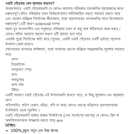
ওয়াই স্ট্রেনার কেন ব্যবহার করবেন?
সাধারণভাবে, ওয়াই স্ট্রেনারগুলি যে কোনও জায়গায় পরিষ্কার তরলগুলির প্রয়োজনের জন্য
গুরুত্বপূর্ণ।যদিও পরিষ্কার তরল নির্ভরযোগ্যতা সর্বাধিকায়িত করতে সহায়তা করতে পারে
এবং যেকোন যান্ত্রিক সিস্টেমের জীবনকাল, তারা স্যালোনয়েড ভালভগুলির সাথে বিশেষভাবে
গুরুত্বপূর্ণ।এটি কারণ solenoid ভালভ
ময়লা খুব সংবেদনশীল এবং শুধুমাত্র পরিষ্কার তরল বা বায়ু সঙ্গে সঠিকভাবে কাজ করবে।
কোনও সলিড প্রবাহে প্রবেশ করলে এটি ব্যাহত হতে পারে
এমনকি পুরো সিস্টেমের ক্ষতি করে।সুতরাং, একটি ওয়াই স্ট্রেনার একটি দুর্দান্ত প্রশংসা
উপাদান।রক্ষা ছাড়াও
সোলেনয়েড ভালভের কর্মক্ষমতা, তারা অন্যান্য ধরণের যান্ত্রিক সরঞ্জামগুলির সুরক্ষায় সহায়তা
করে:
পাম্প
টারবাইনস
অগ্রভাগ স্প্রে
তাপ
কনডেন্সার
বাষ্প ফাঁদ
মিটার
একটি সাধারণ ওয়াই স্ট্রেনার এই উপাদানগুলি রাখতে পারে, যা কিছু মূল্যবান এবং ব্যয়বহুল
অংশ
পাইপলাইন, পাইপ স্কেল, মরিচা, পলি বা অন্য কোনও ধরণের বহিরাগত ধ্বংসাবশেষের
উপস্থিতি থেকে সুরক্ষিত।
ওয়াই স্ট্রেনারগুলি হাজার হাজার ডিজাইনের (এবং সংযোগের ধরণের) যে কোনও শিল্প বা
অ্যাপ্লিকেশনকে সামঞ্জস্য করতে পারে are
বৈশিষ্ট্য:
100% ব্র্যান্ড নতুন এবং উচ্চ মানের