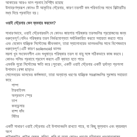
আকারের আরও ভাল প্রবাহ বৈশিষ্ট্য রয়েছে
উদাহরণস্বরূপ কোনও টি আকৃতির স্ট্রেনার, কারণ তরলটি কম পরিবর্তনের সাথে ফিল্টারটির
মধ্য দিয়ে প্রবাহিত হয়।
ওয়াই স্ট্রেনার কেন ব্যবহার করবেন?
সাধারণভাবে, ওয়াই স্ট্রেনারগুলি যে কোনও জায়গায় পরিষ্কার তরলগুলির প্রয়োজনের জন্য
গুরুত্বপূর্ণ।যদিও পরিষ্কার তরল নির্ভরযোগ্যতা সর্বাধিকায়িত করতে সহায়তা করতে পারে
এবং যেকোন যান্ত্রিক সিস্টেমের জীবনকাল, তারা স্যালোনয়েড ভালভগুলির সাথে বিশেষভাবে
গুরুত্বপূর্ণ।এটি কারণ solenoid ভালভ
ময়লা খুব সংবেদনশীল এবং শুধুমাত্র পরিষ্কার তরল বা বায়ু সঙ্গে সঠিকভাবে কাজ করবে।
কোনও সলিড প্রবাহে প্রবেশ করলে এটি ব্যাহত হতে পারে
এমনকি পুরো সিস্টেমের ক্ষতি করে।সুতরাং, একটি ওয়াই স্ট্রেনার একটি দুর্দান্ত প্রশংসা
উপাদান।রক্ষা ছাড়াও
সোলেনয়েড ভালভের কর্মক্ষমতা, তারা অন্যান্য ধরণের যান্ত্রিক সরঞ্জামগুলির সুরক্ষায় সহায়তা
করে:
পাম্প
টারবাইনস
অগ্রভাগ স্প্রে
তাপ
কনডেন্সার
বাষ্প ফাঁদ
মিটার
একটি সাধারণ ওয়াই স্ট্রেনার এই উপাদানগুলি রাখতে পারে, যা কিছু মূল্যবান এবং ব্যয়বহুল
অংশ
পাইপলাইন, পাইপ স্কেল, মরিচা, পলি বা অন্য কোনও ধরণের বহিরাগত ধ্বংসাবশেষের