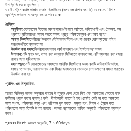
উপস্থিতি থেকে সুরক্ষিত।
ওয়াই স্ট্রেনারগুলি হাজার হাজার ডিজাইনের (এবং সংযোগের ধরণের) যে কোনও শিল্প বা
অ্যাপ্লিকেশনকে সামঞ্জস্য করতে পারে are
বৈশিষ্ট্য:
অনুশীলন:
স্টেইনলেস স্টিলের ডাবল স্তরগুলি জাল কাঠামো, শক্তিশালী এবং টেকসই, কম
প্রবাহ প্রতিরোধের, স্রাব করতে সহজ, প্রচুর পরিমাণে দূষণ এবং তাই গ্রহণ
অনন্য ডিজাইন:
শরীরের উপাদান স্টেইনলেস স্টিল এবং সাধারণত ছোট ব্যাসের পাইপ
সরঞ্জামগুলিতে ব্যবহৃত হয়
ইনস্টল করা সহজ:
নির্ভরযোগ্য স্রাব কার্য সম্পাদন এবং ইনস্টল করা সহজ
উপাদান:
এটি মূলত জল, বাষ্প এবং অন্যান্য মিডিয়াতে ব্যবহৃত হয়, এটি ব্যবহার এবং বজায়
রাখার জন্য সুবিধাজনক
মহান পছন্দ:
এটি যোগাযোগের মাধ্যমের পাইপিং সিস্টেমের জন্য একটি অনিবার্য ডিভাইস,
সাধারণত ভালভ, ত্রাণ ভালভ এবং স্থির জলস্তরের ভালভকে চাপ কমানোর খসড়া প্রান্তে
ইনস্টল করা হয়
প্যাকিং এর বিস্তারিত:
আমরা বিভিন্ন ভালভ অনুসারে কাঠের উপযুক্ত কেস বেছে নিই এবং আঘাতের ক্ষেত্রে দক্ষ
কর্মীদের প্যাক করার ব্যবস্থা করি।দীর্ঘমেয়াদী সহযোগী ফরওয়ার্ডার দেরী না করে আমাদের
জন্য স্থান, পরিষ্কার শুল্ক এবং পরিবহন বুক করবে।সমুদ্রপথে, বিমান ও ট্রেনে করে
পরিবহনের জন্য তিনটি উপায় রয়েছে।আমরা গ্রাহকদের চাহিদা অনুযায়ী পরিবহণের ব্যবস্থা
করব।
প্রসবের বিবরণ:
আদেশ অনুযায়ী, 7 ~ 60days