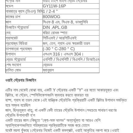
পণ্যের নাম
ওয়াই টাইপ মহিলা থ্রেড স্ট্রেনার
মডেল
GY11W-16P
নামমাত্র ব্যাস (ডিএন) মিমি
1 / 2-4 "
কাজের চাপ
800WOG
জাল
সিএফ 8 এম, সিএফ 8, ডাব্লুসিবি
ডিজাইন স্ট্যান্ডার্ড
DIN .APL.GB
দেহ
মরিচা রোধক স্পাত
গ্যাসকেট
পিটিএফই / আরপিটিএফই
প্রযোজ্য মিডিয়া
জল, তেল, গ্যাস এবং ক্ষয়কারী তরল
তাপমাত্রা প্রযোজ্য
(-30 ° C-280 ° C)
উপাদান
এসএস 316। এসএস 304।
থ্রেড স্ট্যান্ডার্ড
এনপিটি / বিএসপিটি / বিএসপি / ডিআইএন
শেষ সংযোগ
থ্রেডড
চালিত মোড
ম্যানুয়াল
ওয়াই স্ট্রেনার ডিজাইন
এটির নাম থেকেই বোঝা যায়, একটি Y স্ট্রেনার একটি "Y" এর মতো আকারযুক্ত এবং
ফিল্টার, বা স্ট্রেন, স্পেসিফিকেশনগুলি ব্যবহার করতে ব্যবহৃত হয়
বাষ্প, গ্যাস বা তরল থেকে।এই যান্ত্রিক স্ট্রেইনিং প্রক্রিয়াটি একটি ফিল্টার উপাদান সমন্বিত
হয়ে সম্ভব হয়েছিল
জাল, ছিদ্রযুক্ত ধাতু, বা একটি বেদী তারের স্ট্রেনিং উপাদান।সবচেয়ে সাধারণ ধরণের
স্ট্রেনিং উপাদানটি হ'ল
একটি তারের জাল।কিছুতে "ব্লো-অফ ভালভ" অন্তর্ভুক্ত যা আরও বেশি
অ্যাপ্লিকেশনগুলিতে পরিষ্কারের প্রক্রিয়াটিকে সহজ করে তোলে
যথেষ্ট ময়লা ফুঁকছে।স্ট্রেনার নিজেই একটি কমপ্যাক্ট, ওয়াই আকৃতির নকশা করে।ওয়াই