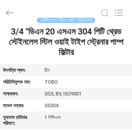
2026
TOBO
STEEL
GROUP
CHINA.
স্টেইনলেস স্টিল ওয়াই স্ট্রেইনার
All
Rights
Reserved.
3/4 "ডিএন 20 এসএস 304 পিটি থ্রেড
বাড়ি
স্টেইনলেস স্টিল ওয়াই টাইপ স্ট্রেনার পাম্প
পণ্য
ফিল্টার
আমাদের
উৎপত্তি স্থল:
চীন
সম্পর্কে
পরিচিতিমুলক নাম:
TOBO
সাক্ষ্যদান:
SGS, BV, ISO9001
কারখানা
মডেল নম্বার:
SS304
ভ্রমণ
ন্যূনতম চাহিদার
1 পিসিএস
পরিমাণ:
মান