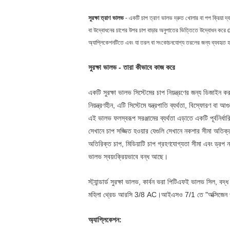
সুরক্ষা ত্রাণ ভালভ
- একটি চাপ ত্রাণ ভালভ দ্রুত খোলার বা পপ ক্রিয়া দ্বা
বা উদ্বোধনের চাপের উপর চাপ বাড়ার অনুপাতের ভিত্তিতে উদ্বোধন ক
অ্যাপ্লিকেশনটিতে এবং যা তরল বা সংকোচনযোগ্য তরলের জন্য ব্যবহৃত 
সুরক্ষা ভালভ - তারা কীভাবে কাজ করে
একটি সুরক্ষা ভালভ সিস্টেমের চাপ নিয়ন্ত্রণের জন্য ডিজাইন 
নিয়ন্ত্রণহীন, এটি সিস্টেমে যন্ত্রপাতি ব্যর্থতা, বিস্ফোরণ বা 
এই ভালভ ফলস্বরূপ সরঞ্জামের ব্যর্থতা এড়াতে একটি পূর্বনির্
সেখানে চাপ সজ্জিত হওয়ার যেগুলি সেখানে নকশার সীমা অত
অতিরিক্ত চাপ, মিডিয়াটি চাপ গ্রহণযোগ্যতা সীমা এবং ড্রপ ন
ভালভ স্বয়ংক্রিয়ভাবে বন্ধ আছে।
স্ট্যান্ডার্ড সুরক্ষা ভালভ, কার্বন ভরা পিটিএফই ভালভ সিল, বদ্
মহিলা থ্রেড আরসি 3/8 AC।আইএসও 7/1 তে "অক্সিজেন পরি
অ্যাপ্লিকেশন: