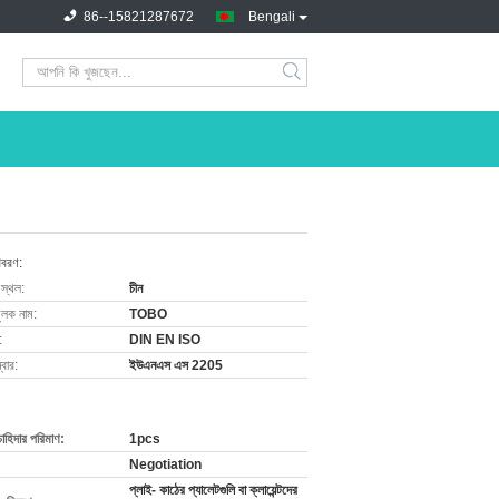
86--15821287672
Bengali
িবরণ:
 স্থল:
চীন
ুলক নাম:
TOBO
:
DIN EN ISO
বার:
ইউএনএস এস 2205
চাহিদার পরিমাণ:
1pcs
Negotiation
প্লাই- কাঠের প্যালেটগুলি বা ক্লায়েন্টদের