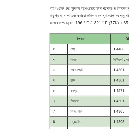
পাইপওয়ার্ক এবং সুবিধার অংশগুলিতে তাপ প্রসারণের বিরুদ্ধে 
বায়ু গ্যাস, বাষ্প এবং ক্রায়োজেনিক তরল গ্যাসগুলি সহ অন
কাজের তাপমাত্রা: -196 ° C / -321 ° F (77K) + 65 °
উপকরণ
D
ঘ
দেহ
1.4408
ঘ
ডিস্ক
পিটিএফই / কা
ঘ
গাইড প্লেট
1.4301
ঘ
কান্ড
1.4301
৫
বসন্ত
1.4571
।
শিরাবরণ
1.4301
7
স্প্রিং বাতা
1.4305
8
থ্রেড রিং
1.4305