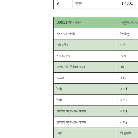
9
ক্যাপ
1.4301
06011 টাইপ করুন
প্রযুক্তিগত ত
নামমাত্র আকার
জিডাব্লু
অরিফাইস
d0
মাত্রা কোড
.এক্স.
চাপের সীমা নির্ধারণ করুন
বার
উচ্চতা
এইচ
দৈর্ঘ্য
এল 1
দৈর্ঘ্য
এল 2
ফ্ল্যাটের জুড়ে রেঞ্চ আকার
এস 1
ফ্ল্যাটের জুড়ে রেঞ্চ আকার
এস 2
ওজন
সিএকেজি