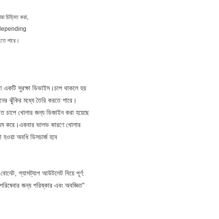
রা চিহ্নিত করা,
রে depending
হতে পারে।
করা একটি সুরক্ষা ডিভাইস।চাপ থাকলে হয়
আগুনের ঝুঁকির মধ্যে তৈরি করতে পারে।
ধারিত চাপে খোলার জন্য ডিজাইন করা হয়েছে
িক্রম করে।একবার ভালভ কারণে খোলার
া হওয়া অবধি ডিসচার্জ হবে
ধ বোনেট, গ্যাসট্যাগ আউটলেট দিয়ে পূর্ণ:
ষেবার জন্য পরিষ্কার এবং অবজ্ঞিত"