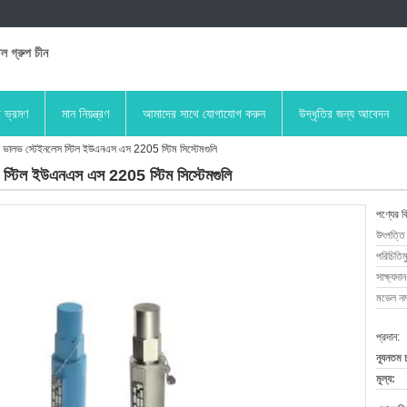
িল গ্রুপ চীন
া ভ্রমণ
মান নিয়ন্ত্রণ
আমাদের সাথে যোগাযোগ করুন
উদ্ধৃতির জন্য আবেদন
াণ ভালভ স্টেইনলেস স্টিল ইউএনএস এস 2205 স্টিম সিস্টেমগুলি
স স্টিল ইউএনএস এস 2205 স্টিম সিস্টেমগুলি
পণ্যের ব
উৎপত্তি
পরিচিতিম
সাক্ষ্যদান
মডেল নম্
প্রদান:
ন্যূনতম 
মূল্য: