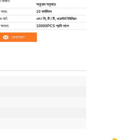
ং বিবরণ:
অনুরোধ অনুসারে
 সময়:
10 কার্যদিবস
 শর্ত:
এল / সি, টি / টি, ওয়েস্টার্ন ইউনিয়ন
ক্ষমতা:
10000PCS প্রতি মাসে
যোগাযোগ