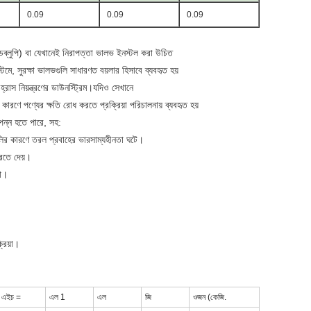
0.09
0.09
0.09
এডব্লুপি) বা যেখানেই নিরাপত্তা ভালভ ইনস্টল করা উচিত
টেমে, সুরক্ষা ভালভগুলি সাধারণত বয়লার হিসাবে ব্যবহৃত হয়
্রাস নিয়ন্ত্রণের ডাউনস্ট্রিম।যদিও সেখানে
 কারণে পণ্যের ক্ষতি রোধ করতে প্রক্রিয়া পরিচালনায় ব্যবহৃত হয়
পন্ন হতে পারে, সহ:
গুলির কারণে তরল প্রবাহের ভারসাম্যহীনতা ঘটে।
করতে দেয়।
তা।
্রিয়া।
এইচ =
এল 1
এল
জি
ওজন (কেজি.