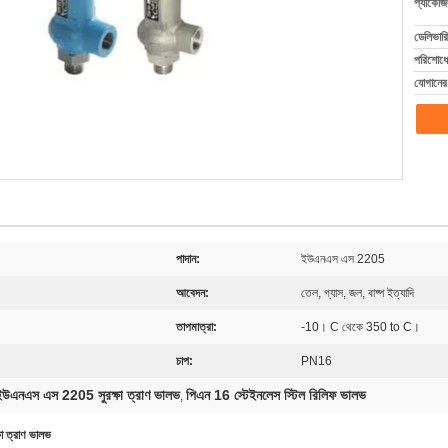
প্যাকেজি
ডেলিভারি
পরিশোধের
যোগানের 
পাদান:
ইউএনএস এস 2205
আবেদন:
তেল, গ্যাস, জল, বাষ্প ইত্যাদি
তাপমাত্রা:
-10। C থেকে 350 to C।
চাপ:
PN16
ইউএনএস এস 2205 সুরক্ষা ত্রাণ ভালভ
পিএন 16 স্টেইনলেস স্টিল রিলিফ ভালভ
,
া ত্রাণ ভালভ