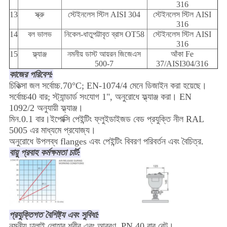
316
13
স্ক্রু
স্টেইনলেস স্টিল AISI 304
স্টেইনলেস স্টিল AISI
316
14
বল ভালভ
নিকেল-ধাতুপট্টাবৃত ব্রাস OT58
স্টেইনলেস স্টিল AISI
316
15
ফ্ল্যাঞ্জ
নমনীয় ডাস্ট আয়রন জিজেএস
আঁকা Fe
500-7
37/AISI304/316
কাজের পরিবেশ:
চিকিত্সা জল সর্বোচ্চ.70°C; EN-1074/4 মেনে ডিজাইন করা হয়েছে।
সর্বোচ্চ40 বার; স্ট্যান্ডার্ড সংযোগ 1", অনুরোধে ফ্ল্যাঞ্জ করা। EN
1092/2 অনুযায়ী ফ্ল্যাঞ্জ।
মিন.0.1 বার।ইপোক্সি পেইন্টিং ফ্লুইডাইজড বেড প্রযুক্তি নীল RAL
5005 এর মাধ্যমে প্রযোজ্য।
অনুরোধে উপলব্ধ flanges এবং পেইন্টিং বিবরণ পরিবর্তন এবং বৈচিত্র.
বায়ু প্রবাহ কর্মক্ষমতা চার্ট:
প্রযুক্তিগত বৈশিষ্ট্য এবং সুবিধা:
নমনীয় ঢালাই লোহার শরীর এবং আবরণ, PN 40 বার রেট।