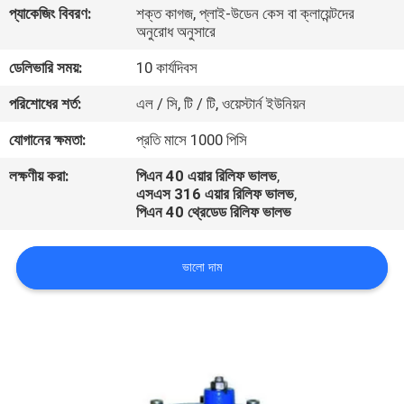
প্যাকেজিং বিবরণ:
শক্ত কাগজ, প্লাই-উডেন কেস বা ক্লায়েন্টদের
নিয়ন্ত্রণ
অনুরোধ অনুসারে
ডেলিভারি সময়:
10 কার্যদিবস
যোগাযোগ
পরিশোধের শর্ত:
এল / সি, টি / টি, ওয়েস্টার্ন ইউনিয়ন
করুন
যোগানের ক্ষমতা:
প্রতি মাসে 1000 পিসি
উদ্ধৃতির
লক্ষণীয় করা:
পিএন 40 এয়ার রিলিফ ভালভ
,
এসএস 316 এয়ার রিলিফ ভালভ
,
জন্য
পিএন 40 থ্রেডেড রিলিফ ভালভ
আবেদন
ভালো দাম
খবর