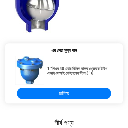
এর সেরা মূল্য পান
1 "পিএন 40 এয়ার রিলিফ ভালভ থ্রেডেড টাইপ
এআইএসআই স্টেইনলেস স্টিল 316
চালিয়ে
শীর্ষ পণ্য