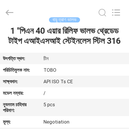
স্টিল
বল
ভালভ
সরবরাহকারী.
Copyright
বায়ু ত্রাণ ভালভ
©
2021
-
1 "পিএন 40 এয়ার রিলিফ ভালভ থ্রেডেড
বাড়ি
2024
stainlesssteel-
valve.com.
টাইপ এআইএসআই স্টেইনলেস স্টিল 316
All
Rights
পণ্য
Reserved.
উৎপত্তি স্থল:
চীন
আমাদের
পরিচিতিমুলক নাম:
TOBO
সম্পর্কে
সাক্ষ্যদান:
API ISO Ts CE
মডেল নম্বার:
/
কারখানা
ন্যূনতম চাহিদার
5 pcs
ভ্রমণ
পরিমাণ:
মূল্য:
Negotiation
মান