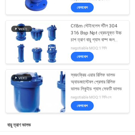
যোগাযোগ
Cf8m স্টেইনলেস স্টীল 304
316 Bsp Npt থ্রেডযুক্ত উচ্চ
চাপ ত্রাণ বায়ু গ্যাস বাষ্প জল
নিরাপত্তা ভালভ
negotiable MOQ:1 পিসি
যোগাযোগ
স্বয়ংক্রিয় এয়ার রিলিফ ভালভ
অ্যাডজাস্টেবল প্রেসার রিলিফ
ভালভ লিকুইড গ্যাস সেফটি ভালভ
negotiable MOQ:1 পিসিএস
যোগাযোগ
বায়ু ত্রাণ ভালভ