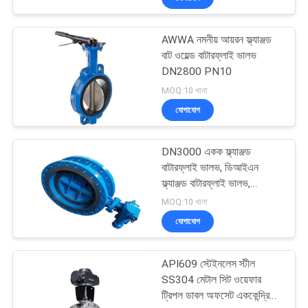
AWWA নমনীয় আয়রন ফ্ল্যাঞ্জড
বাট ওয়েল্ড বাটারফ্লাই ভালভ
DN2800 PN10
MOQ:10 খানা
যোগাযোগ
DN3000 একক ফ্ল্যাঞ্জড
বাটারফ্লাই ভালভ, ডিআইএন
ফ্ল্যাঞ্জড বাটারফ্লাই ভালভ,
15.2MPa নমনীয় আয়রন
MOQ:10 খানা
বাটারফ্লাই ভালভ
যোগাযোগ
API609 স্টেইনলেস স্টীল
SS304 মেটাল সিট ওয়েফার
ট্রিপল ডাবল অফসেট এককেন্দ্রিক