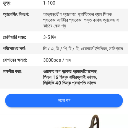
মূল্য:
1-100
নিয়ন্ত্রণ
প্যাকেজিং বিবরণ:
আভ্যন্তরীণ প্যাকেজ: প্লাস্টিকের ব্যাগ সিলড
প্যাকেজ আউটার প্যাকেজ: শক্ত কাগজ প্যাকেজ বা
যোগাযোগ
কাঠের কেস প্য
করুন
ডেলিভারি সময়:
3-5 দিন
পরিশোধের শর্ত:
ডি / এ, ডি / পি, টি / টি, ওয়েস্টার্ন ইউনিয়ন, মানিগ্রাম
উদ্ধৃতির
যোগানের ক্ষমতা:
3000pcs / মাস
জন্য
লক্ষণীয় করা:
ওয়াফার লগ প্রকার প্রজাপতি ভালভ
,
আবেদন
পিএন 16 ডিস্ক বাটারফ্লাই ভালভ
,
জিজিজি 40 ডিস্ক প্রজাপতি ভালভ
খবর
ভালো দাম