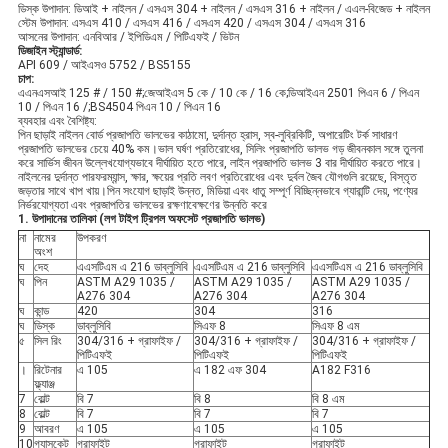
ডিস্ক উপাদান: ডিআই + নাইলন / এসএস 304 + নাইলন / এসএস 316 + নাইলন / এএল-বিজেড + নাইলন
স্টেম উপাদান: এসএস 410 / এসএস 416 / এসএস 420 / এসএস 304 / এসএস 316
আসনের উপাদান: এনবিআর / ইপিডিএম / পিটিএফই / ভিটন
ডিজাইন স্ট্যান্ডার্ড:
API 609 / আইএসও 5752 / BS5155
চাপ:
এএনএসআই 125 # / 150 #;জেআইএস 5 কে / 10 কে / 16 কে;ডিআইএন 2501 পিএন 6 / পিএন
10 / পিএন 16 /;BS4504 পিএন 10 / পিএন 16
ব্যবহার এবং বৈশিষ্ট্য:
পিন ছাড়াই নাইলন বোর্ড প্রজাপতি ভালভের কাঠামো, দুর্দান্ত হ্রাস, স্ব-লুব্রিকিটি, অপারেটিং টর্ক সাধারণ
প্রজাপতি ভালভের চেয়ে 40% কম।ভাল ঘর্ষণ প্রতিরোধের, সিলিং প্রজাপতি ভালভ গড় জীবনকাল সঙ্গে তুলনা
করে সার্ভিস জীবন উল্লেখযোগ্যভাবে দীর্ঘায়িত হতে পারে, লাইন প্রজাপতি ভালভ 3 বার দীর্ঘায়িত করতে পারে।
নাইলনের দুর্দান্ত পারফরম্যান্স, ক্ষার, ক্ষয়ের প্রতি লবণ প্রতিরোধের এবং দুর্বল জৈব যৌগগুলি রয়েছে, বিস্তৃত
জড়তার সাথে খাপ খায়।পিন সংযোগ ছাড়াই উন্নত, মিডিয়া এবং ধাতু সম্পূর্ণ বিচ্ছিন্নভাবে গ্যারান্টি দেয়, পণ্যের
নির্ভরযোগ্যতা এবং প্রজাপতির ভালভের রক্ষণাবেক্ষণের উন্নতি করে
1. উপাদানের তালিকা (লগ টাইপ ট্রিপল অফসেট প্রজাপতি ভালভ)
না
নামের
উপকরণ
অংশ
ঘ
দেহ
এএসটিএম এ 216 ডাব্লুসিবি
এএসটিএম এ 216 ডাব্লুসিবি
এএসটিএম এ 216 ডাব্লুসিবি
ঘ
পিন
ASTM A29 1035 /
ASTM A29 1035 /
ASTM A29 1035 /
A276 304
A276 304
A276 304
ঘ
কান্ড
420
304
316
ঘ
ডিস্ক
ডাব্লুসিবি
সিএফ 8
সিএফ 8 এম
৫
সিল রিং
304/316 + গ্রাফাইফ /
304/316 + গ্রাফাইফ /
304/316 + গ্রাফাইফ /
পিটিএফই
পিটিএফই
পিটিএফই
।
রিটেনার
এ 105
এ 182 এফ 304
A182 F316
ফ্ল্যাঞ্জ
7
বোল্ট
বি 7
বি 8
বি 8 এম
8
বোল্ট
বি 7
বি 7
বি 7
9
আবরণ
এ 105
এ 105
এ 105
10
গ্যাসকেট
গ্রাফাইট
গ্রাফাইট
গ্রাফাইট