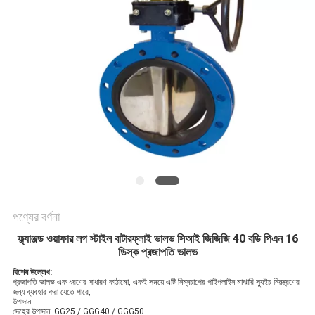
পণ্যের বর্ণনা
ফ্ল্যাঞ্জড ওয়াফার লগ স্টাইল বাটারফ্লাই ভালভ সিআই জিজিজি 40 বডি পিএন 16
ডিস্ক প্রজাপতি ভালভ
বিশেষ উল্লেখ:
প্রজাপতি ভালভ এক ধরণের সাধারণ কাঠামো, একই সময়ে এটি নিম্নচাপের পাইপলাইন মাঝারি স্যুইচ নিয়ন্ত্রণের
জন্য ব্যবহার করা যেতে পারে,
উপাদান:
দেহের উপাদান: GG25 / GGG40 / GGG50