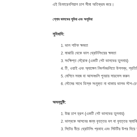
এই ডিফারেনশিয়াল চাপ সীমা অতিক্রম করে।
গ্লোব ভালভের সুবিধা এবং অসুবিধা
সুবিধাদি:
ভাল শাটফ ক্ষমতা
মাঝারি থেকে ভাল থ্রোটলিংয়ের ক্ষমতা
সংক্ষিপ্ত স্ট্রোক (একটি গেট ভালভের তুলনায়)
টি, ওয়াই এবং অ্যাঙ্গেল নিদর্শনগুলিতে উপলব্ধ, প্
মেশিনে সহজ বা আসনগুলি পুনরায় সারফেস করুন
স্টেমের সাথে ডিস্ক সংযুক্ত না থাকায় ভালভ স্টপ-চ
অসন্তুষ্টি:
উচ্চ চাপ ড্রপ (একটি গেট ভালভের তুলনায়)
ভাল্বকে আসনের জন্য বৃহত্তর বল বা বৃহত্তর অ্যাকি
সিটের নীচে থ্রোটলিং প্রবাহ এবং সিটটির উপর দিয়ে 