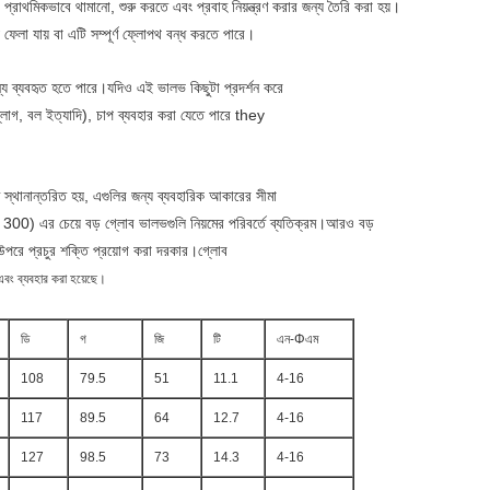
রাথমিকভাবে থামানো, শুরু করতে এবং প্রবাহ নিয়ন্ত্রণ করার জন্য তৈরি করা হয়।
েলা যায় বা এটি সম্পূর্ণ ফ্লোপথ বন্ধ করতে পারে।
্য ব্যবহৃত হতে পারে।যদিও এই ভালভ কিছুটা প্রদর্শন করে
লাগ, বল ইত্যাদি), চাপ ব্যবহার করা যেতে পারে they
 স্থানান্তরিত হয়, এগুলির জন্য ব্যবহারিক আকারের সীমা
 এর চেয়ে বড় গ্লোব ভালভগুলি নিয়মের পরিবর্তে ব্যতিক্রম।আরও বড়
র উপরে প্রচুর শক্তি প্রয়োগ করা দরকার।গ্লোব
বং ব্যবহার করা হয়েছে।
ডি
গ
জি
টি
এন-Φএম
108
79.5
51
11.1
4-16
117
89.5
64
12.7
4-16
127
98.5
73
14.3
4-16