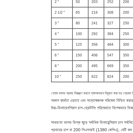
2 "
50
203
252
200
2 1/2 "
65
216
308
200
3 "
80
241
327
250
4 "
100
292
384
250
5 "
125
356
484
300
6 "
150
406
547
350
8 "
200
495
669
350
10 "
250
622
824
200
গ্লোব ভালভ প্রবাহ নিয়ন্ত্রণ করতে ব্যাপকভাবে নিযুক্ত করা হয়।প্রবাহ নিয
অকাল ব্যর্থতা এড়াতে এবং সন্তোষজনক পরিষেবা নিশ্চিত করা
উচ্চ-ডিফারেনশিয়াল চাপ-থ্রোটলিং পরিষেবাতে বিশেষভাবে ডি
সাধারণত ভালভ ডিস্ক জুড়ে সর্বাধিক ডিফারেন্সিয়াল চাপ সর্ব
প্রবাহের চাপ বা 200 পিএসআই (1380 কেপিএ), যেটি কম।বি