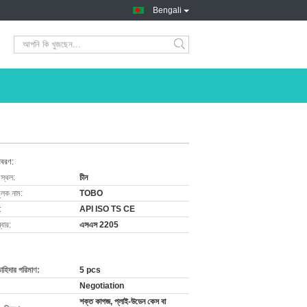
Bengali
িবরণ:
 স্থল:
চীন
ুলক নাম:
TOBO
:
API ISO TS CE
বার:
এসএস 2205
চাহিদার পরিমাণ:
5 pcs
Negotiation
শক্ত কাগজ, প্লাই-উডেন কেস বা