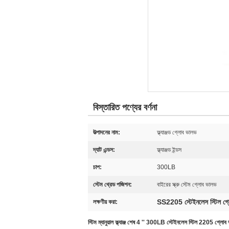
বিস্তারিত পণ্যের বর্ণনা
উত্পাদনের নাম:
ফ্ল্যাঞ্জড গ্লোব ভালভ
দ্যাট এন্ডস:
ফ্ল্যাঞ্জড ইন্ডস
চাপ:
300LB
স্টেম থ্রেড পজিশন:
বাইরের স্ক্রু স্টেম গ্লোব ভালভ
SS2205 স্টেইনলেস স্টিল গ্
লক্ষণীয় করা:
স্টিম ম্যানুয়াল ফ্ল্যাঞ্জ শেষ 4 '' 300LB স্টেইনলেস স্টিল 2205 গ্লোব