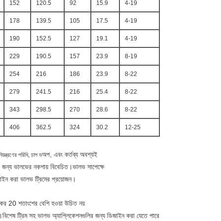
152
120.5
92
15.9
4-19
178
139.5
105
17.5
4-19
190
152.5
127
19.1
4-19
229
190.5
157
23.9
8-19
254
216
186
23.9
8-22
279
241.5
216
25.4
8-22
343
298.5
270
28.6
8-22
406
362.5
324
30.2
12-25
অপ, এবং কর্তব্য অবশ্যই
়ন্ত্রণের পরিধি, চাপ ড
র জন্য ভালভের নকশায় বিবেচিত।ভালভ সাপেক্ষে
জাইন করা ভালভ ট্রিমের প্রয়োজন।
াধিকের 20 শতাংশের বেশি হওয়া উচিত নয়
শেষ ট্রিম সহ ভালভ অ্যাপ্লিকেশনগুলির জন্য ডিজাইন করা যেতে পারে