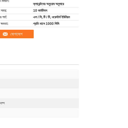
ং বিবরণ:
ক্লায়েন্টদের অনুরোধ অনুসারে
 সময়:
10 কার্যদিবস
 শর্ত:
এল / সি, টি / টি, ওয়েস্টার্ন ইউনিয়ন
ক্ষমতা:
প্রতি মাসে 1000 পিসি
যোগাযোগ
বাষ্প