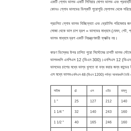
একটি গ্লোব ভালভ একটি লিনিয়ার মোশন ভালভ এবং প্রবাহটি প্
কোনও গ্লোব ভালভের ডিস্কটি পুরোপুরি ফ্লোপথ থেকে সরিয়ে ফ
প্রচলিত গ্লোব ভালভ বিচ্ছিন্নতা এবং থ্রোটলিং পরিষেবার জন
সোজা থেকে ভাল চাপ ড্রপ = ভালভের মাধ্যমে (যেমন, গেট, প্
ভালভ মাধ্যমে ড্রপ একটি নিয়ন্ত্রণকারী ফ্যাক্টর নয়।
কারণ ডিস্কের উপর চাপিত পুরো সিস্টেমের চাপটি ভালভ স্টেমে
ভালভগুলি এনপিএস 12 (ডিএন 300)।এনপিএস 12 (ডিএন 300)
ভালভের চাপের মধ্যে ভাল্ব খুলতে বা বন্ধ করার জন্য কান্ডে
এস মধ্যে ভালভ
এনপিএস 48 (ডিএন 1200) পর্যন্ত আকারগুলি তৈরি এ
সাইজ
d
এল
এইচ
ডাব্লু
1 "
25
127
212
140
1 1/4 "
32
140
243
160
1 1/2 "
40
165
246
160