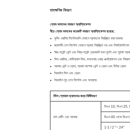
তাৎক্ষণিক বিবরণ
গ্লোব ভালভের সাধারণ অ্যাপ্লিকেশন
নীচে গ্লোব ভালভের কয়েকটি সাধারণ অ্যাপ্লিকেশন রয়েছে:
কুলিং ওয়াটার সিস্টেমগুলি যেখানে প্রবাহকে নিয়ন্ত্রিত করা দরকার
জ্বালানী তেল সিস্টেম যেখানে প্রবাহ নিয়ন্ত্রিত হয় এবং লিকট্যাগটনেস গু
উচ্চ-পয়েন্ট ভেন্ট এবং নিম্ন-পয়েন্ট ড্রেনগুলি যখন ফুটো এবং সুরক্ষা প্রধ
ফিড ওয়াটার, কেমিক্যাল ফিড, কনডেনার এয়ার এক্সট্রাকশন এবং নিষ্কা
বয়লার ভেন্ট ও ড্রেন, প্রধান বাষ্পের ভেন্ট ও ড্রেন এবং হিটার ড্রেন
টারবাইন সিল এবং ড্রেন
টারবাইন লুব তেল সিস্টেম এবং অন্যান্য
স্টিল গ্লোবাল ভ্যালভের জন্য নির্দিষ্টকরণ
পিএন 10, পিএন 25
চাপ রেটিং এবং আকার:
ডিএন 40 থেকে ডিএন
1-1 / 2 "~ 24"