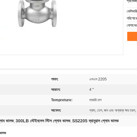
প্যাকেজি
ডেলিভারি
পরিশোধের
যোগানের 
পাদান:
এসএস 2205
আয়তন:
4 ''
Tempreture:
মাঝারি চাপ
আবেদন:
গ্যাস, তেল, জল এবং অন্যান্য ক্ষয় তরল, 
লোব ভালভ
300LB স্টেইনলেস স্টিল গ্লোব ভালভ
SS2205 ম্যানুয়াল গ্লোব ভালভ
,
,
 ভালভ