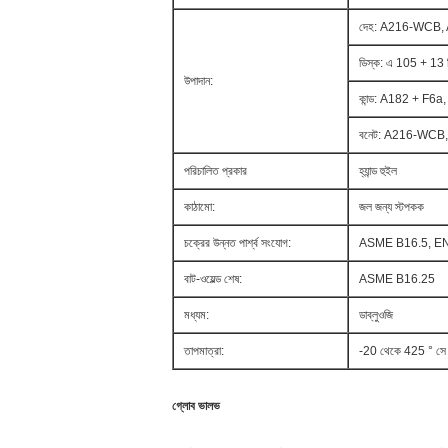
দেহ: A216-WCB,
ডিস্ক: এ 105 + 1
উপাদান:
কান্ড: A182 + F6
বনেট: A216-WCB
পরিচালিত প্রকার
হ্যান্ড হুইল
কাঠামো:
জল জন্য স্টপকক
চক্রের উন্নত পার্শ্ব সংযোগ:
ASME B16.5, E
বাট-ওয়েল্ড শেষ:
ASME B16.25
মধ্যম:
ডাব্লুওজি
তাপমাত্রা:
-20 থেকে 425 ° সে
গ্লোব ভালভ