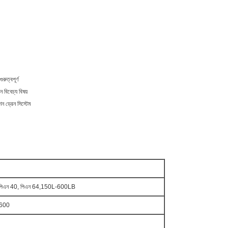
রুত্বপূর্ণ
ান বিবেচ্য বিষয়
শন ড্রেন সিস্টেম
, পিএন 40, পিএন 64,150L-600LB
 600