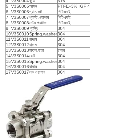
4
V3S0004
কান্ড
316
5
V3S0005
আসন
PTFE+3%।GF 4
6
V3S0006
গ্যাসকেট
পিটিএফই
7
V3S0007
থ্রাস্ট.ওয়াশার
পিটিএফই
8
V3S0008
স্টেম.প্যাকিং
পিটিএফই
9
V3S0009
গ্রন্থি
304
10
V3S0010
Spring.washer
304
11
V3S0011
বাদাম
304
12
V3S0012
হাতল
304
13
V3S0013
হাতল.হাতা
রাবার
14
V3S0014
বোল্ট
304
15
V3S0015
Spring.washer
304
16
V3S0016
বাদাম
304
17
V3S0017
লক ওয়াশার
304