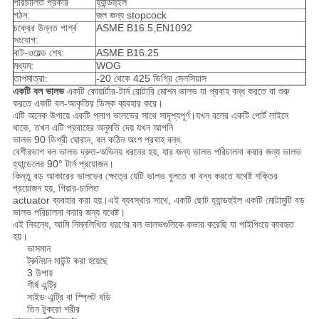
পরিচালিত প্রকার
হ্যান্ডহুইল
গঠন:
জল জন্য stopcock
চক্রের উন্নত পার্শ্ব
ASME B16.5,EN1092
সংযোগ:
বাট-ওয়েল্ড শেষ:
ASME B16.25
মধ্যম:
WOG
তাপমাত্রা:
-20 থেকে 425 ডিগ্রি সেলসিয়াস
একটি বল ভালভ
একটি কোয়ার্টার-টার্ন রোটারি মোশন ভালভ যা প্রবাহ বন্ধ করতে বা শুরু
করতে একটি বল-আকৃতির ডিস্ক ব্যবহার করে।
এটি অনেক উপায়ে একটি প্লাগ ভালভের সাথে সাদৃশ্যপূর্ণ।যখন বলের একটি পোর্ট লাইনে
থাকে, তখন এটি প্রবাহের অনুমতি দেয় যখন আপনি
ভালভ 90 ডিগ্রী ঘোরান, বল কঠিন অংশ প্রবাহ বন্ধ.
বেশীরভাগ বল ভালভ দ্রুত-অভিনয় ধরনের হয়, যার জন্য ভালভ পরিচালনা করার জন্য ভালভ
হ্যান্ডেলের 90° টার্ন প্রয়োজন।
কিন্তু বড় আকারের ভালভের ক্ষেত্রে যেটি ভালভ খুলতে বা বন্ধ করতে যথেষ্ট শক্তির
প্রয়োজন হয়, গিয়ার-চালিত
actuator ব্যবহার করা হয়।এই ব্যবস্থার সাথে, একটি ছোট হ্যান্ডহুইল একটি মোটামুটি বড়
ভালভ পরিচালনা করার জন্য যথেষ্ট।
এই নিবন্ধে, আমি নিম্নলিখিত ধরণের বল ভালভগুলিকে কভার করেছি যা পাইপিংয়ে ব্যবহৃত
হয়।
ভাসমান
ট্রুনিয়ন মাউন্ট করা হয়েছে
3 উপায়
শীর্ষ এন্ট্রি
সাইড এন্ট্রি বা স্প্লিট বডি
তিন টুকরো শরীর