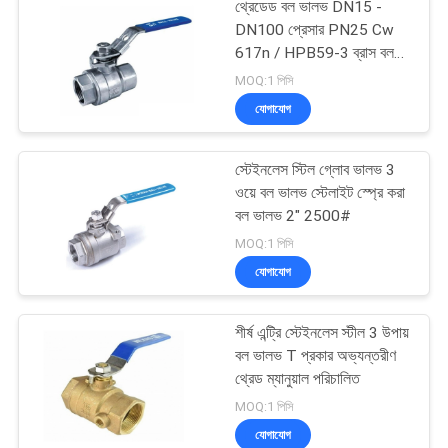
থ্রেডেড বল ভালভ DN15 -
DN100 প্রেসার PN25 Cw
617n / HPB59-3 ব্রাস বল
কক ভালভ
MOQ:1 পিসি
যোগাযোগ
স্টেইনলেস স্টিল গ্লোব ভালভ 3
ওয়ে বল ভালভ স্টেলাইট স্প্রে করা
বল ভালভ 2" 2500#
MOQ:1 পিসি
যোগাযোগ
শীর্ষ এন্ট্রি স্টেইনলেস স্টীল 3 উপায়
বল ভালভ T প্রকার অভ্যন্তরীণ
থ্রেড ম্যানুয়াল পরিচালিত
MOQ:1 পিসি
যোগাযোগ