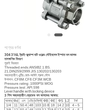
PRIVACY
POLICY
পণ্যের বর্ণনা
304 316L ট্রাই-ক্ল্যাম্প বাট ওয়েল্ড
স্টেইনলেস
ইস্পাত
বল
ভালভ
তাৎক্ষণিক বিবরণ
পুরাই বিরক্ত
Threaded.ends:ANSIB2.1.BS.
21,DIN259/2999.JIS.130202/130203
অভ্যন্তরীণ.এন্ট্রি.ব্লো-আউট.প্রুফ.স্টেম
উপাদান:.CF8M.CF8.CF3M.WCB
Pressure.rating:.1000PSI.WOG
Pressure.test:.API.598
Lever.handle.with.locking.device
3 পিস অভ্যন্তরীণ থ্রেডেড বল ভালভের আকার:
আকার
Φd
এল
এইচ
ডব্লিউ
ΦB
ΦE
ΦS
L2
টর্ক
1/4
11
50.4
48
103
10.8
18
14.2
10
4～5
3/8
12
50.4
48
103
12.7
19.5
17.6
10
4～5