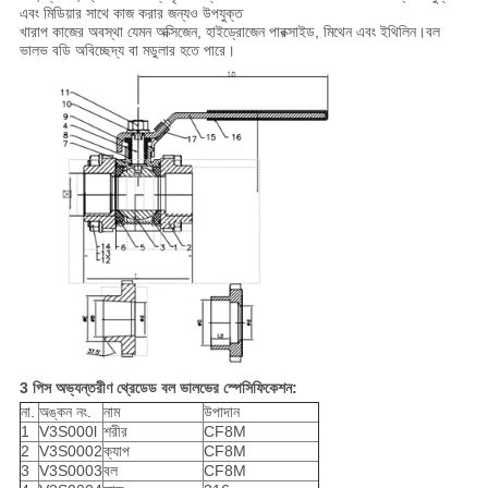
এবং মিডিয়ার সাথে কাজ করার জন্যও উপযুক্ত
খারাপ কাজের অবস্থা যেমন অক্সিজেন, হাইড্রোজেন পারক্সাইড, মিথেন এবং ইথিলিন।বল
ভালভ বডি অবিচ্ছেদ্য বা মডুলার হতে পারে।
3 পিস অভ্যন্তরীণ থ্রেডেড বল ভালভের স্পেসিফিকেশন:
না.
অঙ্কন নং.
নাম
উপাদান
1
V3S000l
শরীর
CF8M
2
V3S0002
ক্যাপ
CF8M
3
V3S0003
বল
CF8M