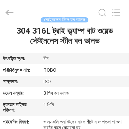
2026
TOBO
STEEL
GROUP
CHINA.
স্টেইনলেস স্টিল বল ভালভ
All
Rights
Reserved.
304 316L ট্রাই ক্ল্যাম্প বাট ওয়েল্ড
বাড়ি
স্টেইনলেস স্টীল বল ভালভ
পণ্য
উৎপত্তি স্থল:
চীন
আমাদের
পরিচিতিমুলক নাম:
TOBO
সম্পর্কে
সাক্ষ্যদান:
ISO
মডেল নম্বার:
3 পিস বল ভালভ
কারখানা
ন্যূনতম চাহিদার
1 পিসি
ভ্রমণ
পরিমাণ:
প্যাকেজিং বিবরণ:
ভালভগুলি প্লাস্টিকের বাবল শীটে এবং পাতলা পাতলা
মান
কাঠের বাক্সে মোড়ানো হয়