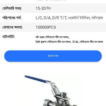
নিয়ন্ত্রণ
ডেলিভারি সময়:
15-20 দিন
পরিশোধের শর্ত:
L/C, D/A, D/P, T/T, ওয়েস্টার্ন ইউনিয়ন, মানিগ্রাম
যোগাযোগ
যোগানের ক্ষমতা:
100000PCS
করুন
হাইলাইট:
,
বাট ওয়েল্ড স্টেইনলেস স্টীল বল ভালভ
,
ট্রাই ক্ল্যাম্প স্টেইনলেস স্টীল বল ভালভ
316L স্টেইনলেস স্টীল বল ভালভ
খবর
ভালো দাম
উদ্ধৃতির
জন্য
আবেদন
সাইট
ম্যাপ