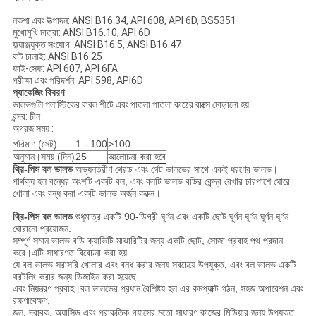
নকশা এবং উত্পাদন: ANSI B16.34, API 608, API 6D, BS5351
মুখোমুখি মাত্রা: ANSI B16.10, API 6D
ফ্ল্যাঞ্জযুক্ত সংযোগ: ANSI B16.5, ANSI B16.47
বাট ঢালাই: ANSI B16.25
ফাই-সেফ: API 607, API 6FA
পরীক্ষা এবং পরিদর্শন: API 598, API6D
প্যাকেজিং বিবরণ
ভালভগুলি প্লাস্টিকের বাবল শীটে এবং পাতলা পাতলা কাঠের বাক্সে মোড়ানো হয়
বন্দর: চীন
অগ্রজ সময় :
পরিমাণ (সেট)
1 - 100
>100
অনুমান।সময় (দিন)
25
আলোচনা করা হবে
থ্রি-পিস বল ভালভ
অভ্যন্তরীণ থ্রেড এবং গেট ভালভের সাথে একই ধরণের ভালভ।
পার্থক্য হল বন্ধের অংশটি একটি বল, এবং বলটি ভালভ বডির কেন্দ্র রেখার চারপাশে ঘোরে
খোলা এবং বন্ধ করা একটি ভালভ অর্জন করুন।
থ্রি-পিস বল ভালভ
শুধুমাত্র একটি 90-ডিগ্রী ঘূর্ণন এবং একটি ছোট ঘূর্ণন ঘূর্ণন ঘূর্ণন ঘূর্ণন
ঘোরানো প্রয়োজন.
সম্পূর্ণ সমান ভালভ বডি ক্যাভিটি মাঝারিটির জন্য একটি ছোট, সোজা প্রবাহ পথ প্রদান
করে।এটি সাধারণত বিবেচনা করা হয়
যে বল ভালভ সরাসরি খোলার এবং বন্ধ করার জন্য সবচেয়ে উপযুক্ত, এবং বল ভালভ একটি
থ্রটলিং করার জন্য ডিজাইন করা হয়েছে
এবং নিয়ন্ত্রণ প্রবাহ।বল ভালভের প্রধান বৈশিষ্ট্য হল এর কমপ্যাক্ট গঠন, সহজ অপারেশন এবং
রক্ষণাবেক্ষণ,
জল, দ্রাবক, অ্যাসিড এবং প্রাকৃতিক গ্যাসের মতো সাধারণ কাজের মিডিয়ার জন্য উপযুক্ত