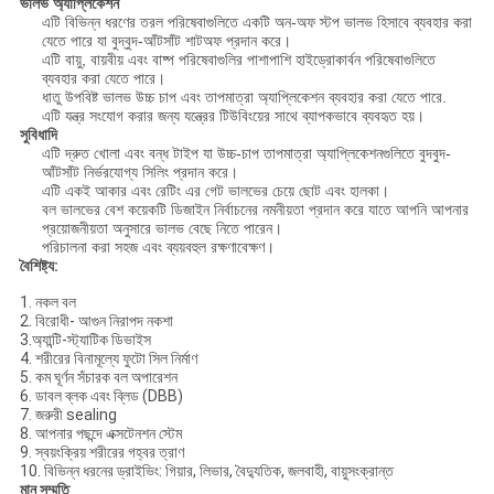
ভালভ অ্যাপ্লিকেশন
এটি বিভিন্ন ধরণের তরল পরিষেবাগুলিতে একটি অন-অফ স্টপ ভালভ হিসাবে ব্যবহার করা
যেতে পারে যা বুদ্বুদ-আঁটসাঁট শাটঅফ প্রদান করে।
এটি বায়ু, বায়বীয় এবং বাষ্প পরিষেবাগুলির পাশাপাশি হাইড্রোকার্বন পরিষেবাগুলিতে
ব্যবহার করা যেতে পারে।
ধাতু উপবিষ্ট ভালভ উচ্চ চাপ এবং তাপমাত্রা অ্যাপ্লিকেশন ব্যবহার করা যেতে পারে.
এটি যন্ত্র সংযোগ করার জন্য যন্ত্রের টিউবিংয়ের সাথে ব্যাপকভাবে ব্যবহৃত হয়।
সুবিধাদি
এটি দ্রুত খোলা এবং বন্ধ টাইপ যা উচ্চ-চাপ তাপমাত্রা অ্যাপ্লিকেশনগুলিতে বুদবুদ-
আঁটসাঁট নির্ভরযোগ্য সিলিং প্রদান করে।
এটি একই আকার এবং রেটিং এর গেট ভালভের চেয়ে ছোট এবং হালকা।
বল ভালভের বেশ কয়েকটি ডিজাইন নির্বাচনের নমনীয়তা প্রদান করে যাতে আপনি আপনার
প্রয়োজনীয়তা অনুসারে ভালভ বেছে নিতে পারেন।
পরিচালনা করা সহজ এবং ব্যয়বহুল রক্ষণাবেক্ষণ।
বৈশিষ্ট্য:
1. নকল বল
2. বিরোধী- আগুন নিরাপদ নকশা
3.অ্যান্টি-স্ট্যাটিক ডিভাইস
4. শরীরের বিনামূল্যে ফুটো সিল নির্মাণ
5. কম ঘূর্ণন সঁচারক বল অপারেশন
6. ডাবল ব্লক এবং ব্লিড (DBB)
7. জরুরী sealing
8. আপনার পছন্দে এক্সটেনশন স্টেম
9. স্বয়ংক্রিয় শরীরের গহ্বর ত্রাণ
10. বিভিন্ন ধরনের ড্রাইভিং: গিয়ার, লিভার, বৈদ্যুতিক, জলবাহী, বায়ুসংক্রান্ত
মান সম্মতি