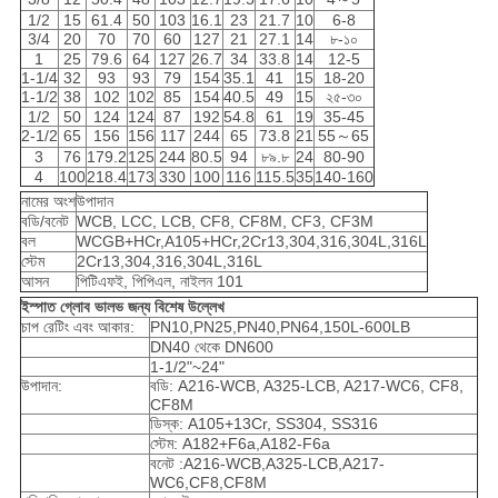
1/2
15
61.4
50
103
16.1
23
21.7
10
6-8
3/4
20
70
70
60
127
21
27.1
14
৮-১০
1
25
79.6
64
127
26.7
34
33.8
14
12-5
1-1/4
32
93
93
79
154
35.1
41
15
18-20
1-1/2
38
102
102
85
154
40.5
49
15
২৫-৩০
1/2
50
124
124
87
192
54.8
61
19
35-45
2-1/2
65
156
156
117
244
65
73.8
21
55～65
3
76
179.2
125
244
80.5
94
৮৯.৮
24
80-90
4
100
218.4
173
330
100
116
115.5
35
140-160
নামের অংশ
উপাদান
বডি/বনেট
WCB, LCC, LCB, CF8, CF8M, CF3, CF3M
বল
WCGB+HCr,A105+HCr,2Cr13,304,316,304L,316L
স্টেম
2Cr13,304,316,304L,316L
আসন
পিটিএফই, পিপিএল, নাইলন 101
ইস্পাত গ্লোব ভালভ জন্য বিশেষ উল্লেখ
চাপ রেটিং এবং আকার:
PN10,PN25,PN40,PN64,150L-600LB
DN40 থেকে DN600
1-1/2"~24"
উপাদান:
বডি: A216-WCB, A325-LCB, A217-WC6, CF8,
CF8M
ডিস্ক: A105+13Cr, SS304, SS316
স্টেম: A182+F6a,A182-F6a
বনেট :A216-WCB,A325-LCB,A217-
WC6,CF8,CF8M