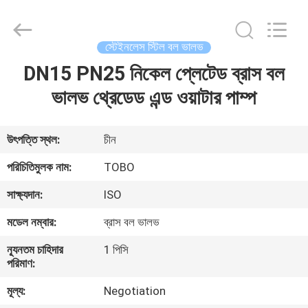
স্টিল
বল
ভালভ
সরবরাহকারী.
Copyright
স্টেইনলেস স্টিল বল ভালভ
©
2021
-
DN15 PN25 নিকেল প্লেটেড ব্রাস বল
বাড়ি
2024
stainlesssteel-
valve.com.
ভালভ থ্রেডেড এন্ড ওয়াটার পাম্প
All
Rights
পণ্য
Reserved.
উৎপত্তি স্থল:
চীন
আমাদের
পরিচিতিমুলক নাম:
TOBO
সম্পর্কে
সাক্ষ্যদান:
ISO
মডেল নম্বার:
ব্রাস বল ভালভ
কারখানা
ন্যূনতম চাহিদার
1 পিসি
ভ্রমণ
পরিমাণ:
মূল্য:
Negotiation
মান