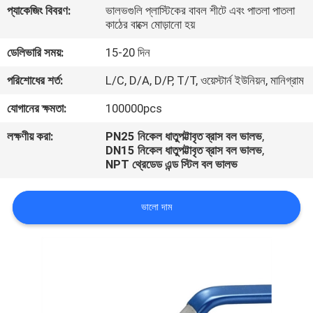
প্যাকেজিং বিবরণ:
ভালভগুলি প্লাস্টিকের বাবল শীটে এবং পাতলা পাতলা
নিয়ন্ত্রণ
কাঠের বাক্সে মোড়ানো হয়
ডেলিভারি সময়:
15-20 দিন
যোগাযোগ
পরিশোধের শর্ত:
L/C, D/A, D/P, T/T, ওয়েস্টার্ন ইউনিয়ন, মানিগ্রাম
করুন
যোগানের ক্ষমতা:
100000pcs
উদ্ধৃতির
লক্ষণীয় করা:
PN25 নিকেল ধাতুপট্টাবৃত ব্রাস বল ভালভ
,
DN15 নিকেল ধাতুপট্টাবৃত ব্রাস বল ভালভ
,
জন্য
NPT থ্রেডেড এন্ড স্টিল বল ভালভ
আবেদন
ভালো দাম
খবর