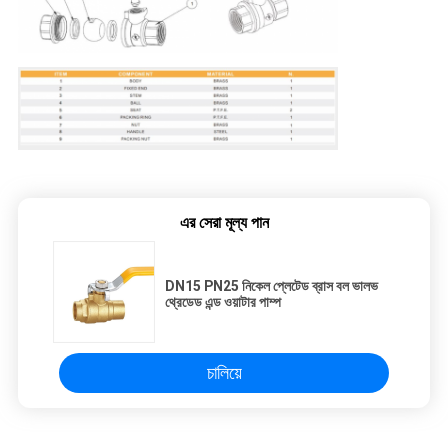
এর সেরা মূল্য পান
DN15 PN25 নিকেল প্লেটেড ব্রাস বল ভালভ
থ্রেডেড এন্ড ওয়াটার পাম্প
চালিয়ে