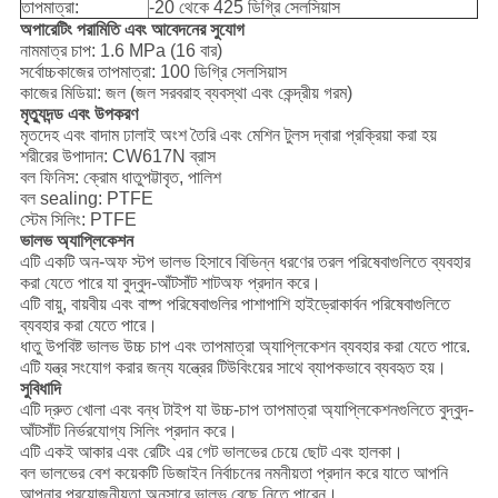
তাপমাত্রা:
-20 থেকে 425 ডিগ্রি সেলসিয়াস
অপারেটিং পরামিতি এবং আবেদনের সুযোগ
নামমাত্র চাপ: 1.6 MPa (16 বার)
সর্বোচ্চকাজের তাপমাত্রা: 100 ডিগ্রি সেলসিয়াস
কাজের মিডিয়া: জল (জল সরবরাহ ব্যবস্থা এবং কেন্দ্রীয় গরম)
মৃত্যুদন্ড এবং উপকরণ
মৃতদেহ এবং বাদাম ঢালাই অংশ তৈরি এবং মেশিন টুলস দ্বারা প্রক্রিয়া করা হয়
শরীরের উপাদান: CW617N ব্রাস
বল ফিনিস: ক্রোম ধাতুপট্টাবৃত, পালিশ
বল sealing: PTFE
স্টেম সিলিং: PTFE
ভালভ অ্যাপ্লিকেশন
এটি একটি অন-অফ স্টপ ভালভ হিসাবে বিভিন্ন ধরণের তরল পরিষেবাগুলিতে ব্যবহার
করা যেতে পারে যা বুদ্বুদ-আঁটসাঁট শাটঅফ প্রদান করে।
এটি বায়ু, বায়বীয় এবং বাষ্প পরিষেবাগুলির পাশাপাশি হাইড্রোকার্বন পরিষেবাগুলিতে
ব্যবহার করা যেতে পারে।
ধাতু উপবিষ্ট ভালভ উচ্চ চাপ এবং তাপমাত্রা অ্যাপ্লিকেশন ব্যবহার করা যেতে পারে.
এটি যন্ত্র সংযোগ করার জন্য যন্ত্রের টিউবিংয়ের সাথে ব্যাপকভাবে ব্যবহৃত হয়।
সুবিধাদি
এটি দ্রুত খোলা এবং বন্ধ টাইপ যা উচ্চ-চাপ তাপমাত্রা অ্যাপ্লিকেশনগুলিতে বুদ্বুদ-
আঁটসাঁট নির্ভরযোগ্য সিলিং প্রদান করে।
এটি একই আকার এবং রেটিং এর গেট ভালভের চেয়ে ছোট এবং হালকা।
বল ভালভের বেশ কয়েকটি ডিজাইন নির্বাচনের নমনীয়তা প্রদান করে যাতে আপনি
আপনার প্রয়োজনীয়তা অনুসারে ভালভ বেছে নিতে পারেন।