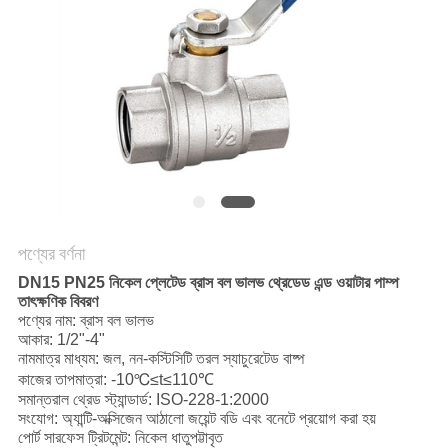
পণ্যের বর্ণনা
DN15 PN25 নিকেল প্লেটেড ব্রাস বল ভালভ থ্রেডেড এন্ড ওয়াটার পাম্প
তাৎক্ষণিক বিবরণ
পণ্যের নাম: ব্রাস বল ভালভ
আকার: 1/2"-4"
নামমাত্র মাধ্যম: জল, নন-কস্টিসিটি তরল স্যাচুরেটেড বাষ্প
কাজের তাপমাত্রা: -10℃≤t≤110℃
সমান্তরাল থ্রেড স্ট্যান্ডার্ড: ISO-228-1:2000
সংযোগ: অ্যান্টি-অক্সিজেন আঠালো জয়েন্ট বডি এবং বনেটে প্রয়োগ করা হয়
পোর্ট সারফেস ট্রিটমেন্ট: নিকেল ধাতুপট্টাবৃত