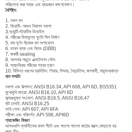
পরিচালনা করা সহজ এবং ব্যয়বহুল রক্ষণাবেক্ষণ।
বৈশিষ্ট্য:
1. নকল বল
2. বিরোধী- আগুন নিরাপদ নকশা
3.অ্যান্টি-স্ট্যাটিক ডিভাইস
4. শরীরের বিনামূল্যে ফুটো সিল নির্মাণ
5. কম ঘূর্ণন সঁচারক বল অপারেশন
6. ডাবল ব্লক এবং ব্লিড (DBB)
7. জরুরী sealing
8. আপনার পছন্দে এক্সটেনশন স্টেম
9. স্বয়ংক্রিয় শরীরের গহ্বর ত্রাণ
10. বিভিন্ন ধরনের ড্রাইভিং: গিয়ার, লিভার, বৈদ্যুতিক, জলবাহী, বায়ুসংক্রান্ত
মান সম্মতি
নকশা এবং উত্পাদন: ANSI B16.34, API 608, API 6D, BS5351
মুখোমুখি মাত্রা: ANSI B16.10, API 6D
ফ্ল্যাঞ্জযুক্ত সংযোগ: ANSI B16.5, ANSI B16.47
বাট ঢালাই: ANSI B16.25
ফাই-সেফ: API 607, API 6FA
পরীক্ষা এবং পরিদর্শন: API 598, API6D
প্যাকেজিং বিবরণ
ভালভগুলি প্লাস্টিকের বাবল শীটে এবং পাতলা পাতলা কাঠের বাক্সে মোড়ানো হয়
বন্দর: চীন