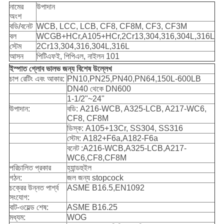
নামের
উপাদান
অংশ
বডি/বনেট
WCB, LCC, LCB, CF8, CF8M, CF3, CF3M
বল
WCGB+HCr,A105+HCr,2Cr13,304,316,304L,316L
স্টেম
2Cr13,304,316,304L,316L
আসন
পিটিএফই, পিপিএল, নাইলন 101
ইস্পাত গ্লোব ভালভ জন্য বিশেষ উল্লেখ
চাপ রেটিং এবং আকার:
PN10,PN25,PN40,PN64,150L-600LB
DN40 থেকে DN600
1-1/2"~24"
উপাদান:
বডি: A216-WCB, A325-LCB, A217-WC6,
CF8, CF8M
ডিস্ক: A105+13Cr, SS304, SS316
স্টেম: A182+F6a,A182-F6a
বনেট :A216-WCB,A325-LCB,A217-
WC6,CF8,CF8M
পরিচালিত প্রকার
হ্যান্ডহুইল
গঠন:
জল জন্য stopcock
চক্রের উন্নত পার্শ্ব
ASME B16.5,EN1092
সংযোগ:
বাট-ওয়েল্ড শেষ:
ASME B16.25
মধ্যম:
WOG