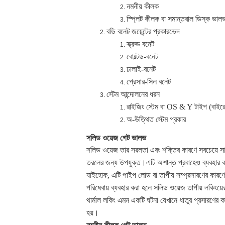
নমনীয় কীলক
স্প্লিট কীলক বা সমান্তরাল ডিস্ক ভাল
বডি বনেট জয়েন্টের প্রকারভেদ
স্ক্রুড বনেট
বোল্টেড-বনেট
ঢালাই-বনেট
প্রেসার-সিল বনেট
স্টেম আন্দোলনের ধরন
রাইজিং স্টেম বা OS & Y টাইপ (বাইরে স
অ-উত্থিত স্টেম প্রকার
সলিড ওয়েজ গেট ভালভ
সলিড ওয়েজ তার সরলতা এবং শক্তির কারণে সবচেয়ে স
তরলের জন্য উপযুক্ত।এটি অশান্ত প্রবাহেও ব্যবহার 
যাইহোক, এটি পাইপ লোড বা তাপীয় সম্প্রসারণের কারণে
পরিষেবায় ব্যবহার করা হলে সলিড ওয়েজ তাপীয় লকিংয়ে
থার্মাল লকিং এমন একটি ঘটনা যেখানে ধাতুর প্রসারণের
হয়।