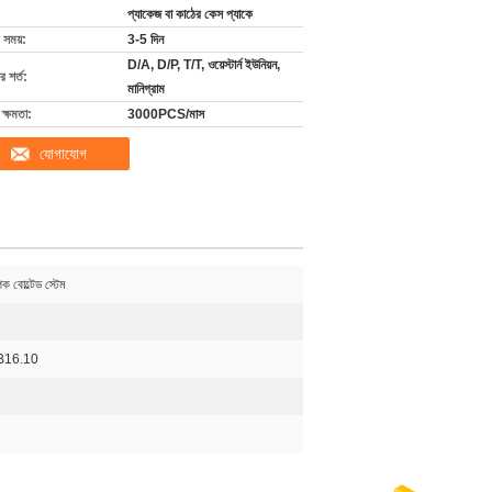
প্যাকেজ বা কাঠের কেস প্যাকে
 সময়:
3-5 দিন
D/A, D/P, T/T, ওয়েস্টার্ন ইউনিয়ন,
 শর্ত:
মানিগ্রাম
ক্ষমতা:
3000PCS/মাস
যোগাযোগ
পক বোল্টেড স্টেম
B16.10