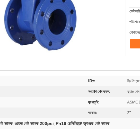
ডেলিভারি
পরিশোধের
যোগানের 
টাইপ:
স্থিতিস্থা
সংযোগ শেষ করুন:
ফ্ল্যাঞ্জ শেষ
মুখোমুখি:
ASME 
আকার:
2"
 গেট ভালভ
ওয়েজ গেট ভালভ 200psi
Pn16 রেসিলিয়েন্ট ফ্ল্যাঞ্জড গেট ভালভ
,
,