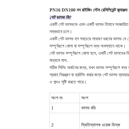
PN16 DN100 নন রাইজিং স্টেম রেসিলিয়েন্ট ফ্ল্যাঞ
গেট ভালভ কি?
একটি গেট ভালভকে এমন একটি ভালভ হিসাবে সংজ্ঞায়িত কর
লম্বভাবে চলে।
একটি গেট ভালভ হল সবচেয়ে সাধারণ ধরনের ভালভ যে কোন
সম্পূর্ণরূপে খোলা বা সম্পূর্ণরূপে বন্ধ অবস্থানে থাকে।
গেট ভালভ সম্পূর্ণরূপে খোলা হলে, একটি গেট ভালভের ড
মাধ্যমে পাস.
সঠিক সিলিং অর্জনের জন্য, যখন ভালভ সম্পূর্ণরূপে বন
প্রবাহ নিয়ন্ত্রণ বা থ্রটলিং করার জন্য গেট ভালভ ব্যব
ও শব্দও সৃষ্টি করতে পারে।
অংশ নং
অংশ
1
ভালভ বডি
2
স্থিতিস্থাপক ওয়েজ ডিস্ক