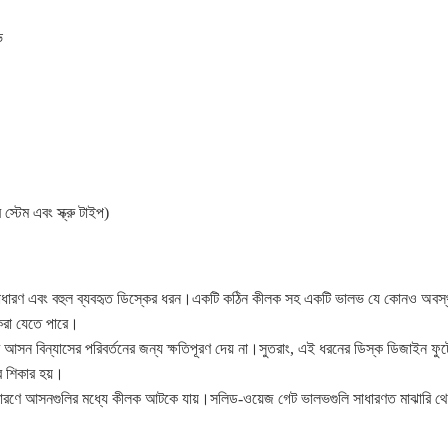
ভ
্টেম এবং স্ক্রু টাইপ)
াধারণ এবং বহুল ব্যবহৃত ডিস্কের ধরন।একটি কঠিন কীলক সহ একটি ভালভ যে কোনও অবস্থান
করা যেতে পারে।
 আসন বিন্যাসের পরিবর্তনের জন্য ক্ষতিপূরণ দেয় না।সুতরাং, এই ধরনের ডিস্ক ডিজাইন ফু
র শিকার হয়।
 কারণে আসনগুলির মধ্যে কীলক আটকে যায়।সলিড-ওয়েজ গেট ভালভগুলি সাধারণত মাঝারি থেকে