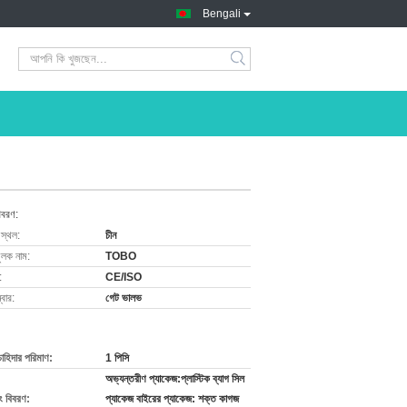
Bengali
িবরণ:
 স্থল:
চীন
ুলক নাম:
TOBO
:
CE/ISO
বার:
গেট ভালভ
চাহিদার পরিমাণ:
1 পিসি
অভ্যন্তরীণ প্যাকেজ:প্লাস্টিক ব্যাগ সিল
ং বিবরণ:
প্যাকেজ বাইরের প্যাকেজ: শক্ত কাগজ