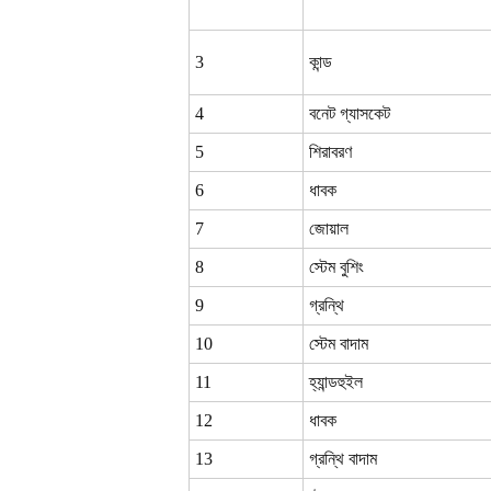
3
কান্ড
4
বনেট গ্যাসকেট
5
শিরাবরণ
6
ধাবক
7
জোয়াল
8
স্টেম বুশিং
9
গ্রন্থি
10
স্টেম বাদাম
11
হ্যান্ডহুইল
12
ধাবক
13
গ্রন্থি
বাদাম