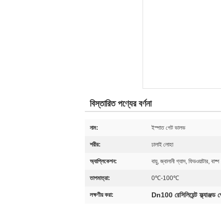
বিস্তারিত পণ্যের বর্ণনা
নাম:
ইস্পাত গেট ভালভ
শরীর:
ঢালাই লোহা
অ্যাপ্লিকেশন:
বায়ু, জ্বালানী গ্যাস, ফিডওয়াটার, বাষ্প
তাপমাত্রা:
0℃-100℃
Dn100 রেসিলিয়েন্ট ফ্ল্যাঞ্জড
লক্ষণীয় করা: