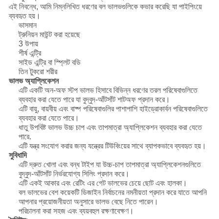
এই নিবন্ধে, আমি নিম্নলিখিত ধরণের বল ভালভগুলিকে কভার করেছি যা পাইপিংয়ে
ব্যবহৃত হয়।
ভাসমান
ট্রুনিয়ন মাউন্ট করা হয়েছে
3 উপায়
শীর্ষ এন্ট্রি
সাইড এন্ট্রি বা স্প্লিট বডি
তিন টুকরো শরীর
ভালভ অ্যাপ্লিকেশন
এটি একটি অন-অফ স্টপ ভালভ হিসাবে বিভিন্ন ধরণের তরল পরিষেবাগুলিতে
ব্যবহার করা যেতে পারে যা বুদ্বুদ-আঁটসাঁট শাটঅফ প্রদান করে।
এটি বায়ু, বায়বীয় এবং বাষ্প পরিষেবাগুলির পাশাপাশি হাইড্রোকার্বন পরিষেবাগুলিতে
ব্যবহার করা যেতে পারে।
ধাতু উপবিষ্ট ভালভ উচ্চ চাপ এবং তাপমাত্রা অ্যাপ্লিকেশন ব্যবহার করা যেতে
পারে.
এটি যন্ত্র সংযোগ করার জন্য যন্ত্রের টিউবিংয়ের সাথে ব্যাপকভাবে ব্যবহৃত হয়।
সুবিধাদি
এটি দ্রুত খোলা এবং বন্ধ টাইপ যা উচ্চ-চাপ তাপমাত্রা অ্যাপ্লিকেশনগুলিতে
বুদ্বুদ-আঁটসাঁট নির্ভরযোগ্য সিলিং প্রদান করে।
এটি একই আকার এবং রেটিং এর গেট ভালভের চেয়ে ছোট এবং হালকা।
বল ভালভের বেশ কয়েকটি ডিজাইন নির্বাচনের নমনীয়তা প্রদান করে যাতে আপনি
আপনার প্রয়োজনীয়তা অনুসারে ভালভ বেছে নিতে পারেন।
পরিচালনা করা সহজ এবং ব্যয়বহুল রক্ষণাবেক্ষণ।