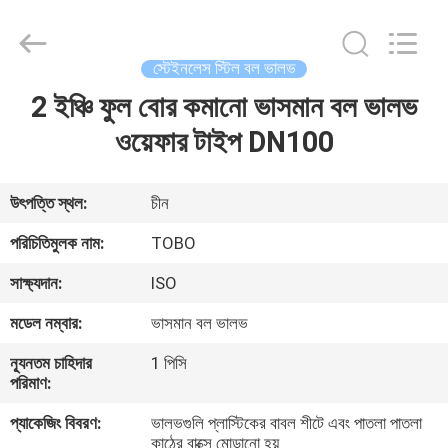
2026
TOBO
STEEL
GROUP
CHINA.
স্টেইনলেস স্টিল বল ভালভ
All
Rights
Reserved.
2 ইঞ্চি ফুল বোর কমানো ভাসমান বল ভালভ
বাড়ি
ওয়েফার টাইপ DN100
পণ্য
উৎপত্তি স্থল:
চীন
আমাদের
পরিচিতিমুলক নাম:
TOBO
সম্পর্কে
সাক্ষ্যদান:
ISO
মডেল নম্বার:
ভাসমান বল ভালভ
কারখানা
ন্যূনতম চাহিদার
1 পিসি
ভ্রমণ
পরিমাণ:
প্যাকেজিং বিবরণ:
ভালভগুলি প্লাস্টিকের বাবল শীটে এবং পাতলা পাতলা
মান
কাঠের বাক্সে মোড়ানো হয়