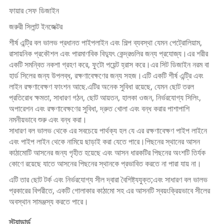
ফায়ার সেফ ডিজাইন
জরুরী সিলান্ট ইনজেক্টর
শীর্ষ এন্ট্রি বল ভালভ প্রধানত পাইপলাইন এবং শিল্প ব্যবস্থা যেমন পেট্রোলিয়াম,
রাসায়নিক প্রকৌশল এবং পারমাণবিক বিদ্যুৎ কেন্দ্রগুলির জন্য প্রযোজ্য।এর শরীর
একটি সমন্বিত নকশা গ্রহণ করে, ফুটো পয়েন্ট হ্রাস করে।এর সিট ডিজাইন নরম বা
হার্ড সিলের জন্য উপলব্ধ, রক্ষণাবেক্ষণের জন্য সহজ।এটি একটি শীর্ষ এন্ট্রি এবং
লাইন রক্ষণাবেক্ষণ ফাংশন আছে.এটির অনেক সুবিধা রয়েছে, যেমন ছোট তরল
প্রতিরোধ ক্ষমতা, সাধারণ গঠন, ছোট আয়তন, হালকা ওজন, নির্ভরযোগ্য সিলিং,
অপারেশন এবং রক্ষণাবেক্ষণের সুবিধা, দ্রুত খোলা এবং বন্ধ করার পাশাপাশি
নমনীয়ভাবে শুরু এবং বন্ধ করা।
সাধারণ বল ভালভ থেকে এর সবচেয়ে পার্থক্য হল যে এর রক্ষণাবেক্ষণ পাইপ লাইনে
এবং পাইপ লাইন থেকে নামিয়ে ছাড়াই করা যেতে পারে।পিছনের স্থানের আসন
কাঠামোটি আসনের জন্য গৃহীত হয়েছে এবং আসন ধারকটির পিছনের অংশটি তির্যক
কোণে রয়েছে যাতে আসনের পিছনের স্থানকে প্রভাবিত করতে না পারা যায় না।
এটি তার ছোট টর্ক এবং নির্ভরযোগ্য সীল দ্বারা বৈশিষ্ট্যযুক্ত;এবং সাধারণ বল ভালভ
প্রকারের বিপরীতে, একটি গোলাকার কাঠামো সহ এর আসনটি স্বয়ংক্রিয়ভাবে সীলের
অবস্থান সামঞ্জস্য করতে পারে।
স্ট্যান্ডার্ড