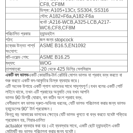
CF8, CF8M
ডিস্ক: A105+13Cr, SS304, SS316
স্টেম: A182+F6a,A182-F6a
বনেট :A216-WCB,A325-LCB,A217-
WC6,CF8,CF8M
পরিচালিত প্রকার
হ্যান্ডহুইল
গঠন:
জল জন্য stopcock
চক্রের উন্নত পার্শ্ব
ASME B16.5,EN1092
সংযোগ:
বাট-ওয়েল্ড শেষ:
ASME B16.25
মধ্যম:
WOG
তাপমাত্রা:
-20 থেকে 425 ডিগ্রি সেলসিয়াস
একটি বল ভালভ
একটি কোয়ার্টার-টার্ন রোটারি মোশন ভালভ যা প্রবাহ বন্ধ করতে বা
শুরু করতে একটি বল-আকৃতির ডিস্ক ব্যবহার করে।
এটি অনেক উপায়ে একটি প্লাগ ভালভের সাথে সাদৃশ্যপূর্ণ।যখন বলের একটি পোর্ট
লাইনে থাকে, তখন এটি প্রবাহের অনুমতি দেয় যখন আপনি
ভালভ 90 ডিগ্রী ঘোরান, বল কঠিন অংশ প্রবাহ বন্ধ.
বেশীরভাগ বল ভালভ দ্রুত-অভিনয় ধরনের, যেটি ভালভ পরিচালনা করার জন্য ভালভ
হ্যান্ডেলের 90° টার্ন প্রয়োজন।
কিন্তু বড় আকারের ভালভের ক্ষেত্রে যেটি ভালভ খুলতে বা বন্ধ করতে যথেষ্ট শক্তির
প্রয়োজন হয়, গিয়ার-চালিত
actuator ব্যবহার করা হয়।এই ব্যবস্থার সাথে, একটি ছোট হ্যান্ডহুইল একটি
মোটামুটি বড় ভালভ পরিচালনা করার জন্য যথেষ্ট।