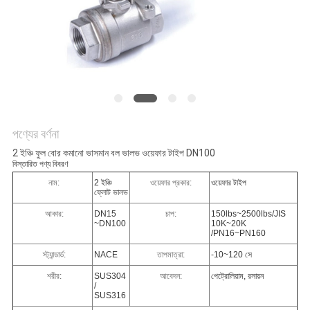
PRIVACY
POLICY
পণ্যের বর্ণনা
2 ইঞ্চি ফুল বোর কমানো ভাসমান বল ভালভ ওয়েফার টাইপ DN100
বিস্তারিত পণ্য বিবরণ
নাম:
2 ইঞ্চি
ওয়েফার প্রকার:
ওয়েফার টাইপ
ফ্লোট ভালভ
আকার:
DN15
চাপ:
150lbs~2500lbs/JIS
~DN100
10K~20K
/PN16~PN160
স্ট্যান্ডার্ড:
NACE
তাপমাত্রা:
-10~120 সে
শরীর:
SUS304
আবেদন:
পেট্রোলিয়াম, রসায়ন
/
SUS316