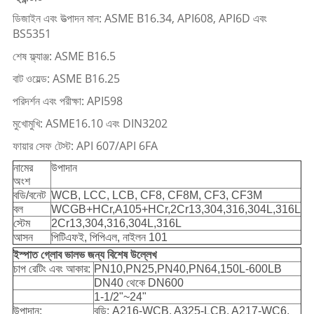
ডিজাইন এবং উত্পাদন মান: ASME B16.34, API608, API6D এবং
BS5351
শেষ ফ্ল্যাঞ্জ: ASME B16.5
বাট ওয়েল্ড: ASME B16.25
পরিদর্শন এবং পরীক্ষা: API598
মুখোমুখি: ASME16.10 এবং DIN3202
ফায়ার সেফ টেস্ট: API 607/API 6FA
নামের
উপাদান
অংশ
বডি/বনেট
WCB, LCC, LCB, CF8, CF8M, CF3, CF3M
বল
WCGB+HCr,A105+HCr,2Cr13,304,316,304L,316L
স্টেম
2Cr13,304,316,304L,316L
আসন
পিটিএফই, পিপিএল, নাইলন 101
ইস্পাত গ্লোব ভালভ জন্য বিশেষ উল্লেখ
চাপ রেটিং এবং আকার:
PN10,PN25,PN40,PN64,150L-600LB
DN40 থেকে DN600
1-1/2"~24"
উপাদান:
বডি: A216-WCB, A325-LCB, A217-WC6,