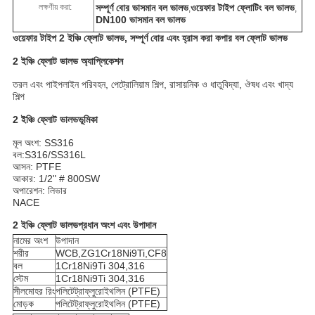
লক্ষণীয় করা:
সম্পূর্ণ বোর ভাসমান বল ভালভ
ওয়েফার টাইপ ফ্লোটিং বল ভালভ
,
,
DN100 ভাসমান বল ভালভ
ওয়েফার টাইপ 2 ইঞ্চি ফ্লোট ভালভ, সম্পূর্ণ বোর এবং হ্রাস করা কপার বল ফ্লোট ভালভ
2 ইঞ্চি ফ্লোট ভালভ অ্যাপ্লিকেশন
তরল এবং পাইপলাইন পরিবহন, পেট্রোলিয়াম শিল্প, রাসায়নিক ও ধাতুবিদ্যা, ঔষধ এবং খাদ্য
শিল্প
2 ইঞ্চি ফ্লোট ভালভ
ভূমিকা
মূল অংশ: SS316
বল:S316/SS316L
আসন: PTFE
আকার: 1/2" # 800SW
অপারেশন: লিভার
NACE
2 ইঞ্চি ফ্লোট ভালভ
প্রধান অংশ এবং উপাদান
নামের অংশ
উপাদান
শরীর
WCB,ZG1Cr18Ni9Ti,CF8
বল
1Cr18Ni9Ti 304,316
স্টেম
1Cr18Ni9Ti 304,316
সীলমোহর রিং
পলিটেট্রাফ্লুরোইথলিন (PTFE)
মোড়ক
পলিটেট্রাফ্লুরোইথলিন (PTFE)