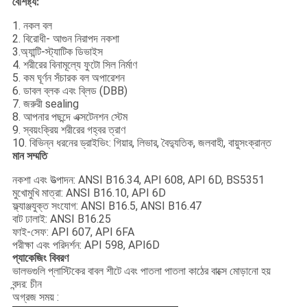
বৈশিষ্ট্য:
1. নকল বল
2. বিরোধী- আগুন নিরাপদ নকশা
3.অ্যান্টি-স্ট্যাটিক ডিভাইস
4. শরীরের বিনামূল্যে ফুটো সিল নির্মাণ
5. কম ঘূর্ণন সঁচারক বল অপারেশন
6. ডাবল ব্লক এবং ব্লিড (DBB)
7. জরুরী sealing
8. আপনার পছন্দে এক্সটেনশন স্টেম
9. স্বয়ংক্রিয় শরীরের গহ্বর ত্রাণ
10. বিভিন্ন ধরনের ড্রাইভিং: গিয়ার, লিভার, বৈদ্যুতিক, জলবাহী, বায়ুসংক্রান্ত
মান সম্মতি
নকশা এবং উত্পাদন: ANSI B16.34, API 608, API 6D, BS5351
মুখোমুখি মাত্রা: ANSI B16.10, API 6D
ফ্ল্যাঞ্জযুক্ত সংযোগ: ANSI B16.5, ANSI B16.47
বাট ঢালাই: ANSI B16.25
ফাই-সেফ: API 607, API 6FA
পরীক্ষা এবং পরিদর্শন: API 598, API6D
প্যাকেজিং বিবরণ
ভালভগুলি প্লাস্টিকের বাবল শীটে এবং পাতলা পাতলা কাঠের বাক্সে মোড়ানো হয়
বন্দর: চীন
অগ্রজ সময় :