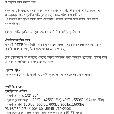
যা মানুষের ক্ষতি করতে পারে,
সম্ভাবনা রোধ করতে, একটি ডামি ক্লাব প্যাকিং এবং থ্রাস্ট বিয়ারিং পুড়িয়ে ফেলা হয়
বা অন্যান্য কারণে প্যাকিং ক্ষতিগ্রস্ত হয়, ভালভ শরীরের মাঝারি চাপ
এর উপরের সীল মুখের সাথে ঘনিষ্ঠ যোগাযোগে ভালভ স্টেমের ডামি ক্লাব তৈরি করবে
ভালভ শরীর।
এইভাবে ক্ষতি প্যাকিং অবস্থান থেকে মাঝারি লিক আউট প্রতিরোধ.
-
নির্ভরযোগ্য সীল গঠন
আসনটি PTFE দিয়ে তৈরি।কারণ আসন এবং বলের মধ্যে যোগাযোগের এলাকা থাকবে
মাঝারি গহ্বরের চাপ বৃদ্ধির সাথে আরও উচ্চ হয়ে যায়,
ছোট রেজিস্ট্যান্স বল ভালভের ক্ষেত্রে সমস্ত ভালভের মধ্যে ক্ষুদ্রতম প্রতিরোধ ক্ষমতা থাকে
হ্রাস বোর, প্রতিরোধ সামান্য এখনও আছে.
-
প্রম্পট সুইচ
বল ভালভ 90° এ প্রদক্ষিণ করে, এটি খুলতে বা বন্ধ করতে দ্রুত কাজ করে।
স্পেসিফিকেশন:
প্রযুক্তিগত বৈশিষ্ট্য
- নামমাত্র ব্যাস: 1/2”-25”
- প্রযোজ্য তাপমাত্রা: -29℃～425℃(স্টিল)-40℃～550℃(স্টেইনলেস স্টীল)
- নামমাত্র চাপ: 150lbs, 300lbs, 600Lb,900lbs,1500lbs
PN16/25/40/64/100/160, JIS 5K /10K/20K
- প্রযোজ্য মাধ্যম: জল, গ্যাস, তেল, এবং অন্যান্য কাস্টিসিটি মাধ্যম।