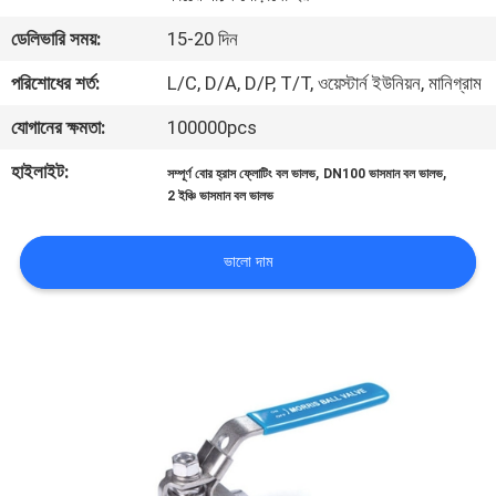
নিয়ন্ত্রণ
ডেলিভারি সময়:
15-20 দিন
পরিশোধের শর্ত:
L/C, D/A, D/P, T/T, ওয়েস্টার্ন ইউনিয়ন, মানিগ্রাম
যোগাযোগ
যোগানের ক্ষমতা:
100000pcs
করুন
হাইলাইট:
,
,
সম্পূর্ণ বোর হ্রাস ফ্লোটিং বল ভালভ
DN100 ভাসমান বল ভালভ
2 ইঞ্চি ভাসমান বল ভালভ
খবর
ভালো দাম
উদ্ধৃতির
জন্য
আবেদন
সাইট
ম্যাপ