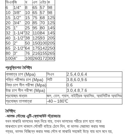
ডিএন
জি
খ
এল
এইচ
ক
6
1/4"
8
65
57
98
10
3/8"
10
65
57
98
15
1/2"
15
75
68
125
20
3/4"
20
85
70
125
25
1"
25
95
80
145
32
1-1/4"
32
110
84
145
40
1-1/2"
38
125
93
205
50
2"
50
150
100
205
65
2-1/2"
64
175
142
250
80
3"
76
216
155
265
100
4”
100
260
172
300
প্রযুক্তিগত বৈশিষ্ট্য
নামমাত্র চাপ (Mpa)
পিএন
2.5,4.0,6.4
শক্তি পরীক্ষার চাপ (Mpa)
পিটি
3.8,6.0,9.6
নিম্ন চাপ সীল পরীক্ষা (Mpa)
0.6
উচ্চ চাপ সীল পরীক্ষা (Mpa)
3.0,4.8,7.6
প্রযোজ্য মাধ্যম
জল, তেল, গ্যাস, নাইট্রিক অ্যাসিড, অ্যাসিটিক অ্যাসিড
প্রযোজ্য তাপমাত্রা
-40～180℃
বৈশিষ্ট্য:
-
ভালভ স্টেমের এন্টি-ব্লোআউট স্ট্রাকচার
যখন মাঝারি ভালভের মধ্য দিয়ে যায়, তখন ভালভের শরীরে চাপ হতে পারে
মাঝখানে চাপ থাকলে স্টেমটি বাইরে ঠেলে দিন, বা ভালভ মেরামত করার সময়
গহ্বর, ভালভ বিচ্ছিন্ন করার সময় স্টেম বা মাঝারি সহজেই উড়ে যায় বলে মনে হয়,