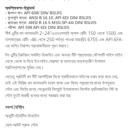
অ্যাপ্লিকেশন স্ট্যান্ডার্ড
- উত্পাদন মান: API 608/ DIN/ BS/JIS
- মুখোমুখি মাত্রা: ANSI B 16.10, API 6D/ DIN/ BS/JIS
- ফ্ল্যাঞ্জের মাত্রা: ANSI B 16.5 MSS-SP-44/ DIN/ BS/JIS
- পরীক্ষা: API 598 API 6D/ DIN/ BS/JIS
শীর্ষ এন্ট্রি বল ভালভগুলি 2~24"এএনএসআই ক্লাস রেটিং 150 থেকে 1500 এবং
তাপমাত্রার রেটিং -46 থেকে 250 পর্যন্ত পাওয়া যায়৷BS 6755 এবং API 6FA-
এর অগ্নি নিরাপদ প্রয়োজনীয়তা পূরণ করবে।
টপ এন্ট্রি ট্রুনিয়ন সমর্থিত ডিজাইন এবং অনন্য সীট প্রত্যাহার কৌশলটি পাইপ লাইন
থেকে ভেঙ্গে না দিয়ে ইন-লাইন মেরামত বা ভালভের অভ্যন্তরীণ উপাদান
প্রতিস্থাপনের সুবিধা দেয়।
যেহেতু প্রতিটি বল সীট ​​আপস্ট্রিম দিকে স্বাধীনভাবে লাইনের তরল বন্ধ করে দেয়,
তাই এই সিরিজ বল ভালভগুলি ডাবল ব্লক এবং ব্লিড প্রয়োগের জন্য উপযুক্ত৷
স্টেম এবং সিটের জন্য সেকেন্ডারি সিল্যান্ট ইনজেকশন সিস্টেম দুর্ঘটনাজনিত সিট বা
স্টেম ফুটো জরুরী বন্ধের জন্য সরবরাহ করা হয়৷
নকশা বৈশিষ্ট্য
অ্যান্টি-স্ট্যাটিক ডিভাইস
ব্লো-আউট প্রুফ স্টেম