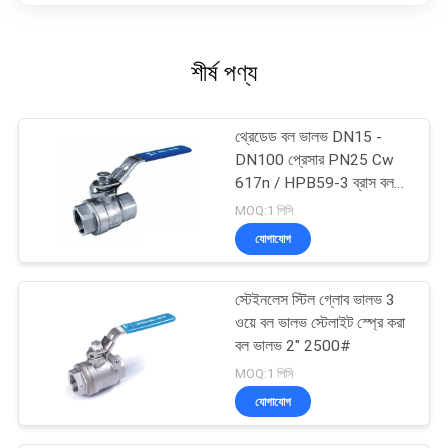
শীর্ষ পণ্য
থ্রেডেড বল ভালভ DN15 -
DN100 প্রেসার PN25 Cw
617n / HPB59-3 ব্রাস বল
কক ভালভ
MOQ:1 পিসি
যোগাযোগ
স্টেইনলেস স্টিল গ্লোব ভালভ 3
ওয়ে বল ভালভ স্টেলাইট স্প্রে করা
বল ভালভ 2" 2500#
MOQ:1 পিসি
যোগাযোগ