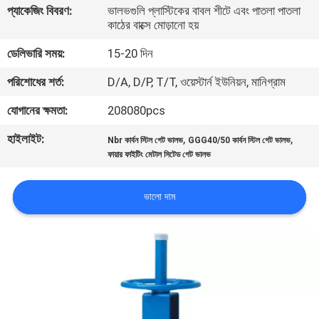
প্যাকেজিং বিবরণ:
ভালভগুলি প্লাস্টিকের বাবল শীটে এবং পাতলা পাতলা
নিয়ন্ত্রণ
কাঠের বাক্সে মোড়ানো হয়
ডেলিভারি সময়:
15-20 দিন
যোগাযোগ
পরিশোধের শর্ত:
D/A, D/P, T/T, ওয়েস্টার্ন ইউনিয়ন, মানিগ্রাম
করুন
যোগানের ক্ষমতা:
208080pcs
খবর
হাইলাইট:
,
,
Nbr কার্বন স্টিল গেট ভালভ
GGG40/50 কার্বন স্টিল গেট ভালভ
ফায়ার ফাইটিং মেটাল সিটেড গেট ভালভ
উদ্ধৃতির
ভালো দাম
জন্য
আবেদন
সাইট
ম্যাপ