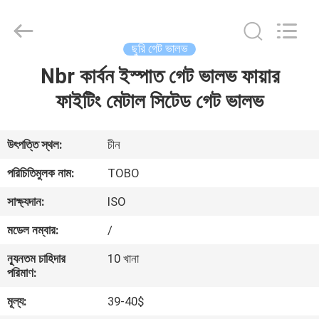
2026
TOBO
STEEL
GROUP
CHINA.
ছুরি গেট ভালভ
All
Rights
Reserved.
Nbr কার্বন ইস্পাত গেট ভালভ ফায়ার
বাড়ি
ফাইটিং মেটাল সিটেড গেট ভালভ
পণ্য
উৎপত্তি স্থল:
চীন
আমাদের
পরিচিতিমুলক নাম:
TOBO
সম্পর্কে
সাক্ষ্যদান:
ISO
মডেল নম্বার:
/
কারখানা
ন্যূনতম চাহিদার
10 খানা
ভ্রমণ
পরিমাণ:
মূল্য:
39-40$
মান