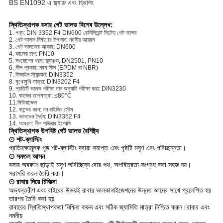
BS EN1092 এ ফ্ল্যাঞ্জ এবং ড্রিলিং
স্থিতিস্থাপক বসার গেট ভালভ বিশেষ উল্লেখ:
1. পণ্য: DIN 3352 F4 DN600 রেসিলিয়েন্ট সিটেড গেট ভালভ
2. গেট ভালভ নির্মাণের উপাদান: নমনীয় আয়রন
3. গেট ভালভের আকার: DN600
4. কাজের চাপ: PN10
5. সংযোগের ধরন: ফ্ল্যাঞ্জড, DN2501, PN10
6. সীল প্রকার: নরম সীল (EPDM বা NBR)
7. ডিজাইন স্ট্যান্ডার্ড: DIN3352
8. মুখোমুখি মাত্রা: DIN3202 F4
9. প্রতিটি ভালভ পরীক্ষা মান অনুযায়ী পরীক্ষা করা: DIN3230
10. কাজের তাপমাত্রা: ≤80°C
11.মিডিয়া:জল
12. কান্ডের ধরন: নন রাইজিং স্টেম
13. ভালভের দৈর্ঘ্য: DIN3352 F4
14. আবরণ: নীল পাউডার ইপোক্সি
স্থিতিস্থাপক উপবিষ্ট গেট ভালভ বৈশিষ্ট্য
⊙ শট-ব্লাস্টিং
প্রতিরক্ষামূলক পৃষ্ঠ শট-ব্লাস্টিং দ্বারা সমাপ্ত এবং পৃষ্ঠটি মসৃণ এবং পরিচ্ছন্নতা।
⊙ সমতল আসন
বসার অবকাশ ছাড়াই মসৃণ অবিচ্ছিন্ন বোর পথ, অপবিত্রতা সংগ্রহ করা সহজ নয়।
সরাসরি তরল তৈরি করা।
⊙ রাবার দিয়ে চিকিত্সা
অভ্যন্তরীণ এবং বাইরের উভয়ই রাবার ভালকানাইজেশনের উন্নত জ্ঞানের সাথে প্রলেপিত হয়
তারপর তৈরি করা হয়
রাবারের স্থিতিস্থাপকতা নিশ্চিত করুন এবং সঠিক জ্যামিতি মাত্রা নিশ্চিত করুন।রাবার এবং
নমনীয়