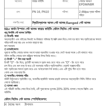
আবেদন:
ফায়ার ফাইটিং
কীলক:
লোহার আবরণ
EPDM/NBR
চাপ:
PN 16, PN10
পরীক্ষা:
2.4Mpa দ্বারা পরীক্ষা
শক্তি
লক্ষণীয় করা:
স্থিতিস্থাপক আসন গেট ভালভ
flanged গেট ভালভ
,
Nbr কার্বন ইস্পাত গেট ভালভ ফায়ার ফাইটিং মেটাল সিটেড গেট ভালভ
ধাতু উপবিষ্ট গেট ভালভ বৈশিষ্ট্য
⊙ বিরোধী- জারা
অভ্যন্তরীণ এবং বাইরের উভয়ই অ-বিষাক্ত পাউডার ইপোক্সি রজন দিয়ে লেপা হয় যাতে ক্ষয় প্রতিরোধের ক্ষমতা
শক্তিশালী করা যায় এবং গুণমান বাড়ানো যায়
জল সরবরাহ
⊙ রগডাইজেশন
পুরানো নমনীয় লোহার ভালভ ননগো দ্বারা প্রভাবিত হওয়ার পরে ফেটে যাওয়া সহজ।এটা থামাতে পারে
ফাটল নমনীয় লোহার ভাল যান্ত্রিক ক্ষমতার উপর নির্ভর করে।
⊙ তিনটি "○" সিল করা আংটি
তিনটি "O" - রিং দিয়ে, ফুটোটি অনেকাংশে হ্রাস করা যেতে পারে এবং "O" - রিং হতে পারে
চাপ দিয়ে এবং জল বন্ধ না করে এই অবস্থার অধীনে প্রতিস্থাপিত।থ্রাস্ট অ্যাক্সলেট্রি
ঘর্ষণ প্রতিরোধ ক্ষমতা হ্রাস করে এবং অপারেশনাল টর্ক কমায়।এবং এটি সুইচ সীল হতে পারে
খোলা এবং বন্ধ ছাড়া রিং.
⊙ অনমনীয় গোলাকার শরীর
বডিটি নিখুঁতভাবে প্রতিষ্ঠিত হয়, অনমনীয় জ্যামিতি আকার ছাড়াই ভালভের অভ্যন্তরীণ সিলিং নিশ্চিত করে
কোনো প্রক্রিয়া।
⊙ হালকা ওজন
এই শরীরটি নমনীয় লোহা দিয়ে তৈরি, এটি পুরানোদের তুলনায় 20%-30% হালকা।সহজে ফিক্সিং এবং
সার্ভিসিং
মেটাল সিটেড গেট ভালভ স্পেসিফিকেশন:
না
নামের অংশ
উপাদান