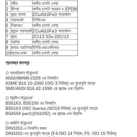
1
শরীর
নমনীয় ঢালাই লোহা
2
কীলক
নমনীয় ঢালাই আয়রন + EPDM
3
কান্ড বাদাম
ZCuAl10Fe3 গানমেটাল
4
গ্যাসকেট
ইপিডিএম
5
শিরাবরণ
নমনীয় ঢালাই লোহা
6
গ্ল্যান্ড গ্যাসকেট
ZCuAl10Fe3 গানমেটাল
7
কান্ড
2Cr13 SSx 20Cr13
8
গ্রন্থি
নমনীয় ঢালাই লোহা
9
রাবার ওয়াইপার
ইপিডিএম/এনবিআর
10
হাতের চাকা
নমনীয় ঢালাই লোহা
প্রযোজ্য মানসমূহ
⊙ আমেরিকান স্ট্যান্ডার্ড
ANSI/AWWA C509 এর ডিজাইন
ASME B16.10-2000 (ISO 3 সিরিজ) এর মুখোমুখি মাত্রা
SME/ANSI B16.42-1998 এর ফ্ল্যাঞ্জ এবং ড্রিলিং
⊙ ব্রিটিশ স্ট্যান্ডার্ড
BS5163, BS5150 এর ডিজাইন
BS5163 (ISO 3series,ISO19 সিরিজ) এর মুখোমুখি মাত্রা
BS4504 part1(EN1092) এর ফ্ল্যাঞ্জ এবং ড্রিলিং
⊙ জার্মানি স্ট্যান্ডার্ড
DIN3352-এ ডিজাইন করুন
DIN3202-এর মুখোমুখি মাত্রা (F4:ISO 14 সিরিজ; F5: ISO 15 সিরিজ)