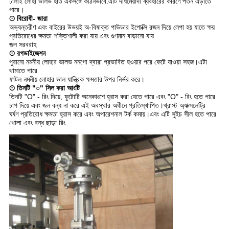
ঢালাই লোহা ভালভ হাত একসঙ্গে কঠিনভাবে.এটি দীর্ঘমেয়াদী ব্যবহারের কারণে পতন এড়াতে
পারে।
⊙ বিরোধী- জারা
অভ্যন্তরীণ এবং বাইরের উভয়ই অ-বিষাক্ত পাউডার ইপোক্সি রজন দিয়ে লেপা হয় যাতে ক্ষয়
প্রতিরোধের ক্ষমতা শক্তিশালী করা যায় এবং গুণমান বাড়ানো যায়
জল সরবরাহ
⊙ রগডাইজেশন
পুরানো নমনীয় লোহার ভালভ ননগো দ্বারা প্রভাবিত হওয়ার পরে ফেটে যাওয়া সহজ।এটা
থামাতে পারে
ফাটল নমনীয় লোহার ভাল যান্ত্রিক ক্ষমতার উপর নির্ভর করে।
⊙ তিনটি "○" সিল করা আংটি
তিনটি "O" - রিং দিয়ে, ফুটোটি অনেকাংশে হ্রাস করা যেতে পারে এবং "O" - রিং হতে পারে
চাপ দিয়ে এবং জল বন্ধ না করে এই অবস্থার অধীনে প্রতিস্থাপিত।থ্রাস্ট অ্যাক্সলেট্রি
ঘর্ষণ প্রতিরোধ ক্ষমতা হ্রাস করে এবং অপারেশনাল টর্ক কমায়।এবং এটি সুইচ সীল হতে পারে
খোলা এবং বন্ধ ছাড়া রিং.