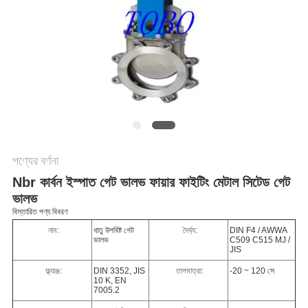
PRIVACY
POLICY
পণ্যের বর্ণনা
Nbr কার্বন ইস্পাত গেট ভালভ ফায়ার ফাইটিং মেটাল সিটেড গেট
ভালভ
বিস্তারিত পণ্য বিবরণ
নাম:
ধাতু উপবিষ্ট গেট
দৈর্ঘ্য:
DIN F4 / AWWA
ভালভ
C509 C515 MJ /
JIS
ফ্ল্যাঞ্জ:
DIN 3352, JIS
তাপমাত্রা:
-20 ~ 120 সে
10 K, EN
7005.2