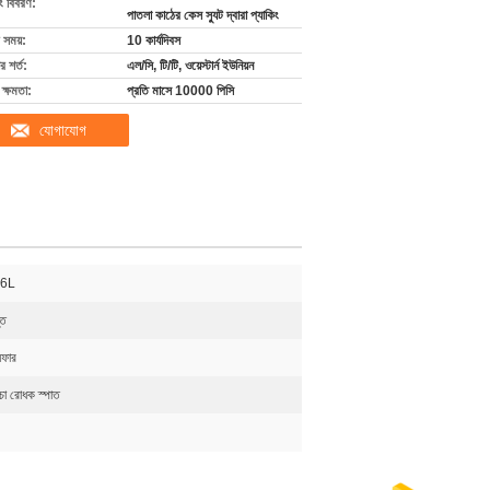
ং বিবরণ:
পাতলা কাঠের কেস স্যুট দ্বারা প্যাকিং
 সময়:
10 কার্যদিবস
 শর্ত:
এল/সি, টি/টি, ওয়েস্টার্ন ইউনিয়ন
ক্ষমতা:
প্রতি মাসে 10000 পিসি
যোগাযোগ
6L
্ত
েফার
চা রোধক স্পাত