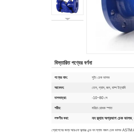
বিস্তারিত পণ্যের বর্ণনা
পণ্যের নাম:
সুইং চেক ভালভ
আবেদন:
তেল, গ্যাস, জল, বাষ্প ইত্যাদি
তাপমাত্রা:
-10~80 সে
শরীর:
মরিচা রোধক স্পাত
নন স্ল্যাম অগ্রভাগ চেক ভালভ
লক্ষণীয় করা:
,
প্রোপেনের জন্য আরএফ ফ্ল্যাঞ্জ এন্ড নন স্লাম নজল চেক ভালভ A