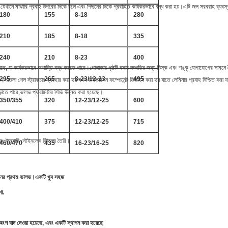
 যেখানে মাঝারি প্রবাহ উপরের দিকে চলে এবং পিছনের দিকে প্রবাহিত কার্যকরভাবে বন্ধ করা হয়।এটি জল সরবরাহ ব্যবস্থ
180
155
8-18
280
210
185
8-18
335
240
210
8-23
400
ছে, যা কার্যকরভাবে অশান্তি বন্ধ করতে পারে।গোলাকার পৃষ্ঠটি বসার দম্পতির জন্য ডিস্ক এবং শঙ্কু যোগাযোগের সামনে
295
265
8-23/12-23
495
তলা শেল স্ট্রাকচার ব্যবহার করা হয় যখন ডাইভারশন কম্পোনেন্ট ডিজাইন করা হয় যাতে লেমিনার প্রবাহ নিশ্চিত করা য
 এড়াতে পারে;ভালভ প্যারামিটার সিভি উন্নত করা হয়েছে।
350/355
320
12-23/12-25
600
400/410
375
12-23/12-25
715
্রিং ইত্যাদি স্টেইনলেস স্টিলের তৈরি।
460/470
435
16-23/16-25
820
াইনের প্রথম ভালভ।একটি খুব সহজ
া.
 অংশ বাদ দেওয়া হয়েছে, এবং একটি স্থাপন করা হয়েছে