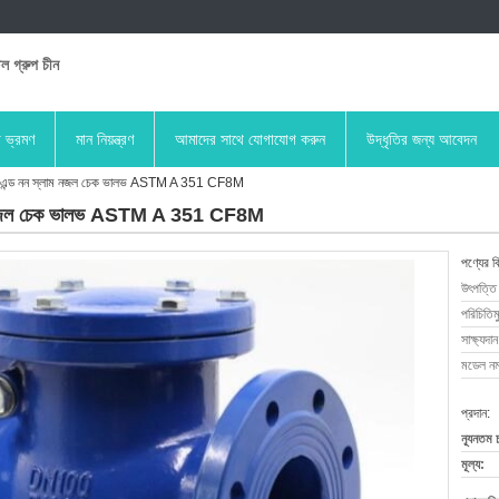
িল গ্রুপ চীন
া ভ্রমণ
মান নিয়ন্ত্রণ
আমাদের সাথে যোগাযোগ করুন
উদ্ধৃতির জন্য আবেদন
াঞ্জ এন্ড নন স্লাম নজল চেক ভালভ ASTM A 351 CF8M
স্লাম নজল চেক ভালভ ASTM A 351 CF8M
পণ্যের ব
উৎপত্তি
পরিচিতিম
সাক্ষ্যদান
মডেল নম্
প্রদান:
ন্যূনতম 
মূল্য: