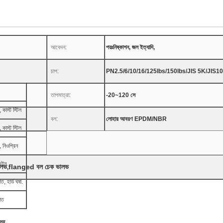
আবেদন:
পয়ঃনিষ্কাশন, জল ইত্যাদি,
চাপ:
PN2.5/6/10/16/125lbs/150lbs/JIS 5K/JIS1
তাপমাত্রা:
-20~120 সে
ল, কাস্ট স্টিল
বল:
লোহার আবরণ EPDM/NBR
ল, কাস্ট স্টিল
 নিওপ্রিন
ভিটন
ালভ
flanged বল চেক ভালভ
,
াত, হার্ড ঘষা.
পাত
 সহ