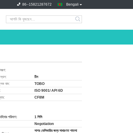
86--15821287672
Bengali
িবরণ:
 স্থল:
চীন
ুলক নাম:
TOBO
:
ISO 9001/ API 6D
বার:
CF8M
চাহিদার পরিমাণ:
1 পিসি
Negotiation
সাগর ডেলিভারির জন্য সাধারণত পাতলা