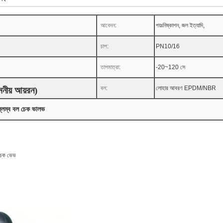
আবেদন:
পয়ঃনিষ্কাশন, জল ইত্যাদি,
চাপ:
PN10/16
তাপমাত্রা:
-20~120 সে
বল:
লোহার আবরণ EPDM/NBR
নীয় আয়রন)
্লম্ব বল চেক ভালভ
 চেক ভেভ
M)