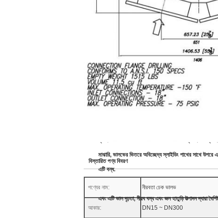
মেল অংশ এবং উপাদান
শরীর: ঢালাই লোহা, নমনীয় ঢালাই লোহা, WCB
বনেট: ঢালাই লোহা, নমনীয় ঢালাই লোহা, WCB
বল: নিওপ্রিন দিয়ে প্রলিপ্ত ঢালাই ইস্পাত
মাঝারি: জল এবং দুর্বল ক্ষয়কারী তরল
অ্যাপ্লিকেশন:
ফ্ল্যাঞ্জড বল চেক ভালভ রাবার কভার রোলারকে ডিস্ক হিসাবে ব্যব
মাঝারি, ভালভের ভিতরে অবিচ্ছেদ্য স্লাইডিং পাথের সাথে উপরে 
বিস্তারিত পণ্য বিবরণ
এটি বন্ধ.
পণ্যের নাম:
নীরবতা চেক ভালভ
এবং এটি ভাল দৃঢ়তা, নীরব বন্ধ এবং জল হাতুড়ি উত্পাদন দ্বারা বৈশিষ্ট
আকার:
DN15 ~ DN300