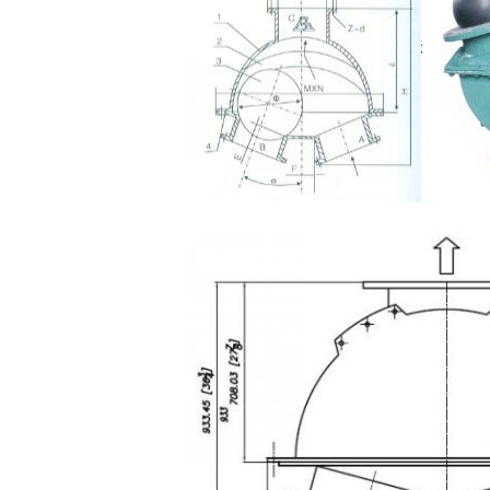
আপনার যদি আরও তথ্যের প্রয়োজন হয়, অনুগ্রহ করে আমাদের
অনুগ্রহ করে তথ্য অনুসরণ উপেক্ষা করুন.
বর্ণনা:
প্রযুক্তিগত পরামিতি
মডেল
PN(MPa)
কাস্টিং পরীক্ষার চ
(MPa)
HQ41X-10
1
1.5
HQ41X-16
1.6
2.4