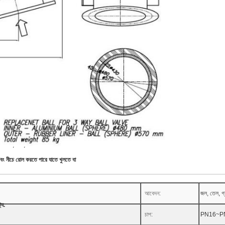
হার করে, যখন,
এবং নীচে রোল করতে পারে যাতে খুলতে বা
আবেদন:
জল, তেল, গ্য
্য.
চাপ:
PN16~PN