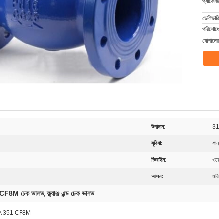
প্যাকেজি
ডেলিভারি
পরিশোধের
যোগানের 
উপাদান:
31
সুবিধা:
শান
ডিজাইন:
ওয়
আসন:
মরি
CF8M চেক ভালভ
ফ্ল্যাঞ্জ এন্ড চেক ভালভ
,
STM A 351 CF8M