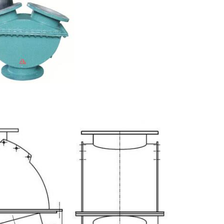
 সাথে সংযোগ করুন।
াপ
সীল পরীক্ষার
শরীরের
চাপ (MPa)
উপকরণ, বনেট
1.1
লোহা বা ইস্পাত
1.76