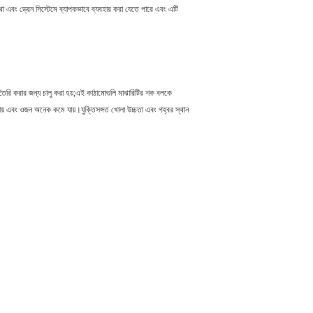
া এবং ড্রেন সিস্টেমে ব্যাপকভাবে ব্যবহার করা যেতে পারে এবং এটি
 তৈরি করার জন্য চালু করা হয়;এই কাঠামোগুলি মাঝারিটির শক বলকে
ায় এবং ওজন অনেক কমে যায়।যুক্তিসঙ্গত খোলা উচ্চতা এবং গহ্বর স্থান