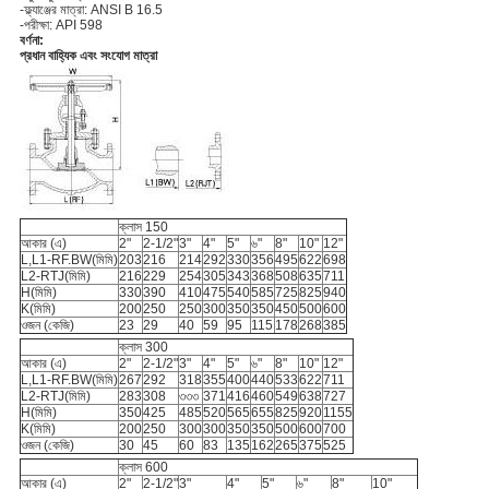
-ফ্ল্যাঞ্জের মাত্রা: ANSI B 16.5
-পরীক্ষা: API 598
বর্ণনা:
প্রধান বাহ্যিক এবং সংযোগ মাত্রা
ক্লাস 150
আকার (এ)
2"
2-1/2"
3"
4"
5"
৬"
8"
10"
12"
L,L1-RF.BW(মিমি)
203
216
214
292
330
356
495
622
698
L2-RTJ(মিমি)
216
229
254
305
343
368
508
635
711
H(মিমি)
330
390
410
475
540
585
725
825
940
K(মিমি)
200
250
250
300
350
350
450
500
600
ওজন (কেজি)
23
29
40
59
95
115
178
268
385
ক্লাস 300
আকার (এ)
2"
2-1/2"
3"
4"
5"
৬"
8"
10"
12"
L,L1-RF.BW(মিমি)
267
292
318
355
400
440
533
622
711
L2-RTJ(মিমি)
283
308
৩৩৩
371
416
460
549
638
727
H(মিমি)
350
425
485
520
565
655
825
920
1155
K(মিমি)
200
250
300
300
350
350
500
600
700
ওজন (কেজি)
30
45
60
83
135
162
265
375
525
ক্লাস 600
আকার (এ)
2"
2-1/2"
3"
4"
5"
৬"
8"
10"