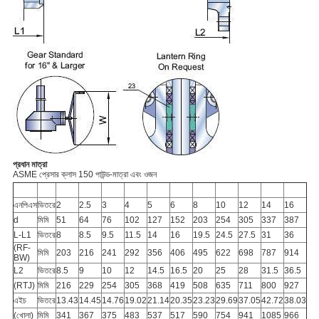
প্রধান মাত্রা
ASME প্রেসার ক্লাস 150 পাউন্ড-মাত্রা এবং ওজন
এনপিএস
ভিতরে
2
2.5
3
4
5
6
8
10
12
14
16
d
মিমি
51
64
76
102
127
152
203
254
305
337
387
L-L1
ভিতরে
8
8.5
9.5
11.5
14
16
19.5
24.5
27.5
31
36
(RF-
মিমি
203
216
241
292
356
406
495
622
698
787
914
BW)
L2
ভিতরে
8.5
9
10
12
14.5
16.5
20
25
28
31.5
36.5
(RTJ)
মিমি
216
229
254
305
368
419
508
635
711
800
927
এইচ
ভিতরে
13.43
14.45
14.76
19.02
21.14
20.35
23.23
29.69
37.05
42.72
38.03
(খোলা)
মিমি
341
367
375
483
537
517
590
754
941
1085
966