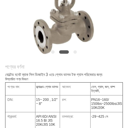
PRIVACY
POLICY
পণ্যের বর্ণনা
বোল্টেড বনেট ব্যাক সিল ডিজাইন 3 ওয়ে গ্লোব ভালভ টক গ্যাস পরিষেবার জন্য
বিস্তারিত পণ্য বিবরণ
পণ্যের নাম:
ফ্ল্যাঞ্জড গ্লোব ভালভ
আবেদন:
তেল, গ্যাস, জল, বাষ্প
ইত্যাদি,
DN:
15~ 200 , 1/2"
চাপ:
PN16~160/
~ 8"
150lbs~2500lbs/JIS
10K/20K
স্ট্যান্ডার্ড:
API 6D/ ANSI
তাপমাত্রা:
-29~425 সে
16.5 B/ JIS
20K/JIS 10K