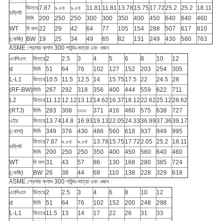
ভিতরে
7.87
৯.৮৪
৯.৮৪
11.81
11.81
13.78
15.75
17.72
25.2
25.2
18.11
ডব্লিউ
মিমি
200
250
250
300
300
350
400
450
640
640
460
WT
বি ফল
22
29
42
64
77
105
154
288
507
617
810
(কেজি)
BW
19
25
34
49
65
82
131
249
430
580
763
ASME প্রেসার ক্লাস 300 পাউন্ড-মাত্রা এবং ওজন
এনপিএস
ভিতরে
2
2.5
3
4
5
6
8
10
12
d
মিমি
51
64
76
102
127
152
203
254
305
L-L1
ভিতরে
10.5
11.5
12.5
14
15.75
17.5
22
24.5
28
(RF-BW)
মিমি
267
292
318
356
400
444
559
622
711
L2
ভিতরে
11.12
12.12
13.12
14.62
16.37
18.12
22.62
25.12
28.62
(RTJ)
মিমি
283
308
৩৩৩
371
416
460
575
638
727
এইচ
ভিতরে
13.74
14.8
16.93
19.13
22.05
24.33
36.89
37.36
39.17
(খোলা)
মিমি
349
376
430
486
560
618
937
949
995
ভিতরে
7.87
৯.৮৪
৯.৮৪
13.78
15.75
17.72
2.05
25.2
18.11
ডব্লিউ
মিমি
200
250
250
350
400
450
560
640
460
WT
বি ফল
31
43
57
86
130
168
280
385
724
(কেজি)
BW
26
38
44
68
110
138
228
329
618
ASME প্রেসার ক্লাস 300 পাউন্ড-মাত্রা এবং ওজন
এনপিএস
ভিতরে
2
2.5
3
4
6
8
10
12
d
মিমি
51
64
76
102
152
200
248
298
L-L1
ভিতরে
11.5
13
14
17
22
26
31
33