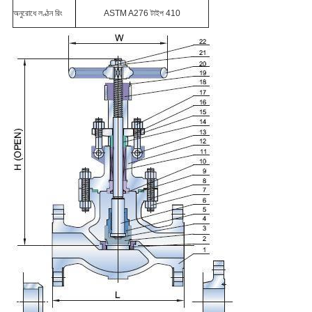
অনুরোধে লণ্ঠন রিং
ASTM A276 টাইপ 410