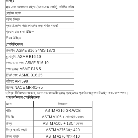
বৈশিষ্ট্য
স্ক্রু এবং জোয়ালের বাইরে (ওএস এবং ওয়াই), রাইজিং স্টেম
বোল্টেড বনেট
কনিক ডিস্ক
ক্রায়োজেনিক পরিষেবাগুলির জন্য বর্ধিত বননেট
প্রভাব হাত চাকা ঐচ্ছিক
গিয়ার ঐচ্ছিক
স্পেসিফিকেশন
ডিজাইন: ASME B16.34/BS 1873
মুখোমুখি: ASME B16.10
শেষ থেকে শেষ: ASME B16.10
শেষ ফ্ল্যাঞ্জ: ASME B16.5
BW শেষ: ASME B16.25
পরীক্ষা: API 598
বিশেষ: NACE MR-01-75
দ্রষ্টব্য: সিরিয়ালের আকার, ভালভ সংযোগকারী ফ্ল্যাঞ্জ গ্রাহকদের পুনর্গঠন অনুসারে ডিজাইন করা যেতে পারে।
পণ্য কর্মক্ষমতা স্পেসিফিকেশন
অংশ
উপকরণ
শরীর
ASTM A216 GR.WCB
সিট রিং
ASTM A105 + স্টেলাইট ফেসড
ডিস্ক
ASTM A105 + 13Cr ফেসড
ডিস্ক থ্রাস্ট প্লেট
ASTM A276 টাইপ 420
ডিস্ক বাদাম
ASTM A276 টাইপ 410