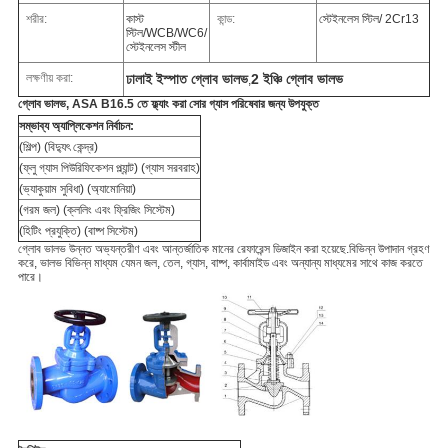
শরীর:
কাস্ট
কান্ড:
স্টেইনলেস স্টিল/ 2Cr13
স্টিল/WCB/WC6/
স্টেইনলেস স্টীল
লক্ষণীয় করা:
ঢালাই ইস্পাত গ্লোব ভালভ
2 ইঞ্চি গ্লোব ভালভ
,
গ্লোব ভালভ, ASA B16.5 তে ফ্ল্যাং করা সোর গ্যাস পরিষেবার জন্য উপযুক্ত
সম্ভাব্য অ্যাপ্লিকেশন নির্বাচন:
(শিল্প) (বিদ্যুৎ কেন্দ্র)
(ফ্লু গ্যাস পিউরিফিকেশন প্ল্যান্ট) (গ্যাস সরবরাহ)
(ভ্যাকুয়াম সুবিধা) (অ্যামোনিয়া)
(গরম জল) (ক্ললিং এবং ফ্রিজিং সিস্টেম)
(হিটিং প্রযুক্তি) (বাষ্প সিস্টেম)
গ্লোব ভালভ উন্নত অভ্যন্তরীণ এবং আন্তর্জাতিক মানের রেফারেন্স ডিজাইন করা হয়েছে.বিভিন্ন উপাদান গ্রহণ
করে, ভালভ বিভিন্ন মাধ্যম যেমন জল, তেল, গ্যাস, বাষ্প, কার্বামাইড এবং অন্যান্য মাধ্যমের সাথে কাজ করতে
পারে।