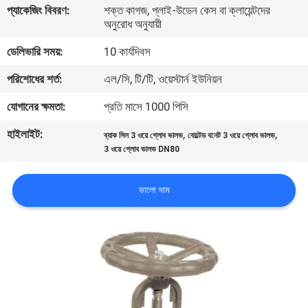
প্যাকেজিং বিবরণ:
শক্ত কাগজ, প্লাই-উডেন কেস বা ক্লায়েন্টদের
নিয়ন্ত্রণ
অনুরোধ অনুযায়ী
ডেলিভারি সময়:
10 কার্যদিবস
যোগাযোগ
পরিশোধের শর্ত:
এল/সি, টি/টি, ওয়েস্টার্ন ইউনিয়ন
করুন
যোগানের ক্ষমতা:
প্রতি মাসে 1000 পিসি
খবর
হাইলাইট:
,
,
ব্যাক সিল 3 ওয়ে গ্লোব ভালভ
বোল্টেড বনেট 3 ওয়ে গ্লোব ভালভ
3 ওয়ে গ্লোব ভালভ DN80
উদ্ধৃতির
ভালো দাম
জন্য
আবেদন
সাইট
ম্যাপ