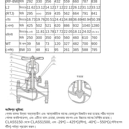
(RF-BW)
মিমি
292
330
356
432
559
660
787
838
L2
ভিতরে
11.62
13.12
14.12
17.12
22.12
26.12
31.12
33.12
(RTJ)
মিমি
295
৩৩৩
359
435
562
664
791
841
এইচ
ভিতরে
16.73
19.76
20.51
24.41
34.88
36.69
40.94
50.39
(খোলা)
মিমি
425
502
521
620
886
932
1040
1280
ভিতরে
৯.৮৪
11.81
13.78
17.72
22.05
18.11
24.02
২৯.৯২
ডব্লিউ
মিমি
250
300
350
450
560
460
610
760
WT
বি ফল
39
58
73
120
327
482
700
900
(কেজি)
BW
33
48
61
95
261
385
588
795
সংক্ষিপ্ত ভূমিকা:
গ্লোব ভালভ উন্নত অভ্যন্তরীণ এবং আন্তর্জাতিক মানের রেফারেন্স ডিজাইন করা হয়েছে.শরীর দত্তক
গোলক কনফিগারেশন, এবং এটিতে ভাল চেহারা, চমৎকার ফাংশন এবং উচ্চতর মানের বৈশিষ্ট্য রয়েছে।
CLASS150 থেকে CLASS1500, এবং -29℃～425℃(স্টিল), -40℃～550℃(স্টেইনলেস
স্টীল) পর্যন্ত প্রয়োগ করুন।