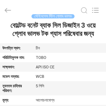
2026
TOBO
STEEL
GROUP
CHINA.
স্টেইনলেস স্টিল গ্লোব ভালভ
All
Rights
Reserved.
বোল্টেড বনেট ব্যাক সিল ডিজাইন 3 ওয়ে
বাড়ি
গ্লোব ভালভ টক গ্যাস পরিষেবার জন্য
পণ্য
উৎপত্তি স্থল:
চীন
আমাদের
পরিচিতিমুলক নাম:
TOBO
সম্পর্কে
সাক্ষ্যদান:
API ISO CE
মডেল নম্বার:
WCB
কারখানা
ন্যূনতম চাহিদার
5 পিসি
ভ্রমণ
পরিমাণ:
মূল্য:
আলোচনাযোগ্য
মান