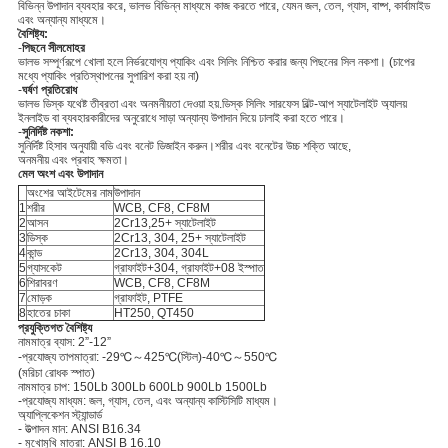
বিভিন্ন উপাদান ব্যবহার করে, ভালভ বিভিন্ন মাধ্যমে কাজ করতে পারে, যেমন জল, তেল, গ্যাস, বাষ্প, কার্বামাইড
এবং অন্যান্য মাধ্যমে।
বৈশিষ্ট্য:
-
পিছনে সীলমোহর
ভালভ সম্পূর্ণরূপে খোলা হলে নির্ভরযোগ্য প্যাকিং এবং সিলিং নিশ্চিত করার জন্য পিছনের সিল নকশা। (চাপের
মধ্যে প্যাকিং প্রতিস্থাপনের সুপারিশ করা হয় না)
-
ঘর্ষণ প্রতিরোধ
ভালভ ডিস্ক যথেষ্ট তীব্রতা এবং অনমনীয়তা দেওয়া হয়.ডিস্ক সিলিং সারফেস বিল্ট-আপ স্যাটেলাইট অ্যালয়
ইনলাইড বা ব্যবহারকারীদের অনুরোধে সাড়া অন্যান্য উপাদান দিয়ে ঢালাই করা হতে পারে।
-
সুনির্দিষ্ট নকশা:
সুনির্দিষ্ট হিসাব অনুযায়ী বডি এবং বনেট ডিজাইন করুন।শরীর এবং বনেটের উচ্চ শক্তি আছে,
অনমনীয় এবং প্রবাহ ক্ষমতা।
মেল অংশ এবং উপাদান
অংশের আইটেমের নাম
উপাদান
1
শরীর
WCB, CF8, CF8M
2
আসন
2Cr13,25+ স্যাটেলাইট
3
ডিস্ক
2Cr13, 304, 25+ স্যাটেলাইট
4
কান্ড
2Cr13, 304, 304L
5
গ্যাসকেট
গ্রাফাইট+304, গ্রাফাইট+08 ইস্পাত
6
শিরাবরণ
WCB, CF8, CF8M
7
মোড়ক
গ্রাফাইট, PTFE
8
হাতের চাকা
HT250, QT450
প্রযুক্তিগত বৈশিষ্ট্য
নামমাত্র ব্যাস: 2”-12”
-প্রযোজ্য তাপমাত্রা: -29℃～425℃(স্টিল)-40℃～550℃
(মরিচা রোধক স্পাত)
নামমাত্র চাপ: 150Lb 300Lb 600Lb 900Lb 1500Lb
-প্রযোজ্য মাধ্যম: জল, গ্যাস, তেল, এবং অন্যান্য কাস্টিসিটি মাধ্যম।
অ্যাপ্লিকেশন স্ট্যান্ডার্ড
- উত্পাদন মান: ANSI B16.34
- মুখোমুখি মাত্রা: ANSI B 16.10