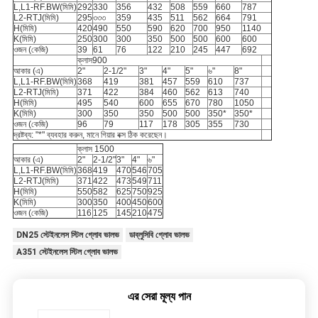
L,L1-RF.BW(মিমি)
292
330
356
432
508
559
660
787
L2-RTJ(মিমি)
295
৩৩৩
359
435
511
562
664
791
H(মিমি)
420
490
550
590
620
700
950
1140
K(মিমি)
250
300
300
350
500
500
600
600
ওজন (কেজি)
39
61
76
122
210
245
447
692
ক্লাস900
আকার (এ)
2"
2-1/2"
3"
4"
5"
৬"
8"
L,L1-RF.BW(মিমি)
368
419
381
457
559
610
737
L2-RTJ(মিমি)
371
422
384
460
562
613
740
H(মিমি)
495
540
600
655
670
780
1050
K(মিমি)
300
350
350
500
500
350*
350*
ওজন (কেজি)
96
79
117
178
305
355
730
দ্রষ্টব্য: "*" ব্যবহার করুন, মানে গিয়ার বক্স ঠিক করেছেন।
ক্লাস 1500
আকার (এ)
2"
2-1/2"
3"
4"
৬"
L,L1-RF.BW(মিমি)
368
419
470
546
705
L2-RTJ(মিমি)
371
422
473
549
711
H(মিমি)
550
582
625
750
925
K(মিমি)
300
350
400
450
600
ওজন (কেজি)
116
125
145
210
475
DN25 স্টেইনলেস স্টিল গ্লোব ভালভ
ডাব্লুসিবি গ্লোব ভালভ
A351 স্টেইনলেস স্টিল গ্লোব ভালভ
এর সেরা মূল্য পান