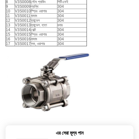
8
V3S0008
স্টেম প্যাকিং
পিটিএফই
9
V3S0009
গ্রন্থি
304
10
V3S0010
স্প্রিং ওয়াশার
304
11
V3S0011
বাদাম
304
12
V3S0012
হ্যান্ডেল
304
13
V3S0013
হ্যান্ডেল. হাতা
রবার
14
V3S0014
বোল্ট
304
15
V3S0015
স্প্রিং ওয়াশার
304
16
V3S0016
বাদাম
304
17
V3S0017
লক, ওয়াশার
304
এর সেরা মূল্য পান