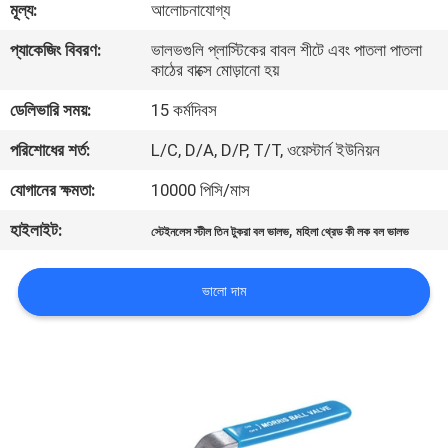
মূল্য:
আলোচনাযোগ্য
নিয়ন্ত্রণ
প্যাকেজিং বিবরণ:
ভালভগুলি প্লাস্টিকের বাবল শীটে এবং পাতলা পাতলা
কাঠের বাক্সে মোড়ানো হয়
যোগাযোগ
ডেলিভারি সময়:
15 কর্মদিবস
করুন
পরিশোধের শর্ত:
L/C, D/A, D/P, T/T, ওয়েস্টার্ন ইউনিয়ন
খবর
যোগানের ক্ষমতা:
10000 পিসি/মাস
হাইলাইট:
,
স্টেইনলেস স্টীল তিন টুকরা বল ভালভ
মহিলা থ্রেড কী লক বল ভালভ
উদ্ধৃতির
জন্য
ভালো দাম
আবেদন
সাইট
ম্যাপ