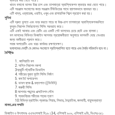
ব্যবহার করা যেতে পারে।
ধাতব বসানো ভালভ উচ্চ চাপ এবং তাপমাত্রা অ্যাপ্লিকেশন ব্যবহার করা যেতে পারে।
এটি সরঞ্জাম সংযোগের জন্য সরঞ্জাম টিউবিংয়ের সাথে ব্যাপকভাবে ব্যবহৃত হয়।
এটি খাদ্য, ওয়্যারেজ, ওয়াইন, ওষুধ এবং রাসায়নিক শিল্পে প্রয়োগ করা হয়।
সুবিধা
এটি দ্রুত খুলতে এবং বন্ধ করতে পারে যা উচ্চ-চাপ তাপমাত্রা অ্যাপ্লিকেশনগুলিতে
বুদবুদ-নিরাপদ নির্ভরযোগ্য সিলিং সরবরাহ করে।
এটি একই আকার এবং রেটিং এর একটি গেট ভালভের চেয়ে ছোট এবং হালকা।
বল ভালভের বিভিন্ন ডিজাইন আপনার প্রয়োজনীয়তা অনুসারে ভালভটি বেছে নেওয়ার
জন্য নমনীয়তা প্রদান করে।
সহজ অপারেটিং এবং খরচ কার্যকর রক্ষণাবেক্ষণ।
ভ্যালভের দেহটি যে কোনও সংযোগে প্রতিস্থাপিত হতে পারে এবং দৈর্ঘ্য পরিবর্তন হবে না।
বৈশিষ্ট্যঃ
1.. জালিয়াতি বল
2. অগ্নি-নিরাপদ নকশা
3অ্যান্টি-স্ট্যাটিক ডিভাইস
4. শরীরের মুক্ত ফুটো সিলিং নির্মাণ
5. কম টর্চ অপারেশন
6. ডাবল ব্লক & রক্তপাত ((ডিবিবি)
7. জরুরী সিলিং
8.আপনার পছন্দের এক্সটেনশন স্টেম
9. স্বয়ংক্রিয় শরীরের গহ্বর ত্রাণ
10.বিভিন্ন ড্রাইভিং প্রকারঃ গিয়ার, লিভার, বৈদ্যুতিক, জলবাহী, বায়ুসংক্রান্ত
মানদণ্ডের সম্মতি
ডিজাইন ও উৎপাদনঃ এএনএসআই বি১৬।34, এপিআই ৬০৮, এপিআই ৬ডি, বিএস৫৩৫১