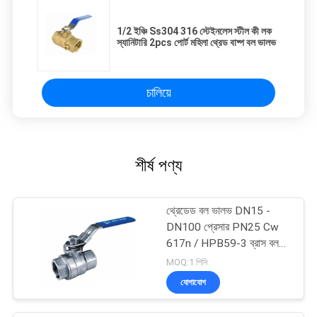
1/2 ইঞ্চি Ss304 316 স্টেইনলেস স্টীল কী লক
স্যানিটারি 2pcs পোর্ট মহিলা থ্রেড বাষ্প বল ভালভ
চালিয়ে
শীর্ষ পণ্য
থ্রেডেড বল ভালভ DN15 -
DN100 প্রেসার PN25 Cw
617n / HPB59-3 ব্রাস বল
কক ভালভ
MOQ:1 পিসি
যোগাযোগ