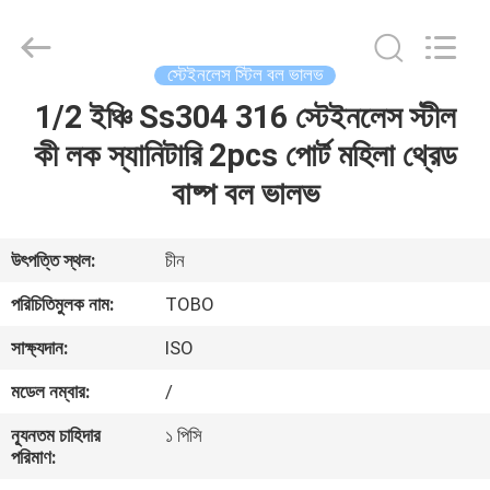
2026
TOBO
STEEL
GROUP
CHINA.
স্টেইনলেস স্টিল বল ভালভ
All
Rights
Reserved.
1/2 ইঞ্চি Ss304 316 স্টেইনলেস স্টীল
বাড়ি
কী লক স্যানিটারি 2pcs পোর্ট মহিলা থ্রেড
পণ্য
বাষ্প বল ভালভ
আমাদের
উৎপত্তি স্থল:
চীন
সম্পর্কে
পরিচিতিমুলক নাম:
TOBO
সাক্ষ্যদান:
ISO
কারখানা
মডেল নম্বার:
/
ভ্রমণ
ন্যূনতম চাহিদার
১ পিসি
পরিমাণ:
মান