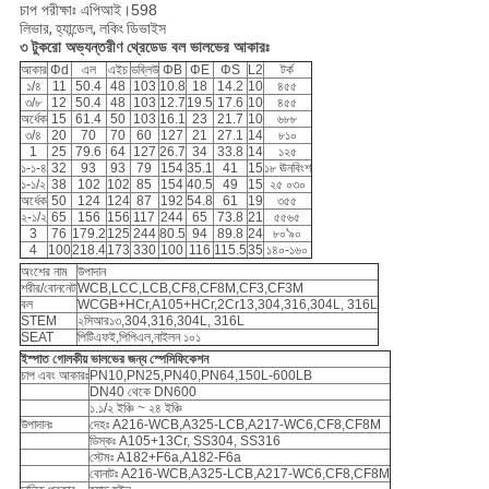
চাপ পরীক্ষাঃ এপিআই।598
লিভার, হ্যান্ডেল, লকিং ডিভাইস
৩ টুকরো অভ্যন্তরীণ থ্রেডেড বল ভালভের আকারঃ
আকার
Φd
এল
এইচ
ডব্লিউ
ΦB
ΦE
ΦS
L2
টর্ক
১/৪
11
50.4
48
103
10.8
18
14.2
10
৪৫৫
৩/৮
12
50.4
48
103
12.7
19.5
17.6
10
৪৫৫
অর্ধেক
15
61.4
50
103
16.1
23
21.7
10
৬৮৮
৩/৪
20
70
70
60
127
21
27.1
14
৮১০
1
25
79.6
64
127
26.7
34
33.8
14
১২৫
১-১-৪
32
93
93
79
154
35.1
41
15
১৮ ঊনবিংশ
১-১/২
38
102
102
85
154
40.5
49
15
২৫ ০৩০
অর্ধেক
50
124
124
87
192
54.8
61
19
৩৫৫
২-১/২
65
156
156
117
244
65
73.8
21
৫৫৬৫
3
76
179.2
125
244
80.5
94
89.8
24
৮০'৯০
4
100
218.4
173
330
100
116
115.5
35
১৪০-১৬০
অংশের নাম
উপাদান
শরীর/বোননেট
WCB,LCC,LCB,CF8,CF8M,CF3,CF3M
বল
WCGB+HCr,A105+HCr,2Cr13,304,316,304L, 316L
STEM
২সিআর১৩,304,316,304L, 316L
SEAT
পিটিএফই,পিপিএল,নাইলন ১০১
ইস্পাত গোলকীয় ভালভের জন্য স্পেসিফিকেশন
চাপ এবং আকারঃ
PN10,PN25,PN40,PN64,150L-600LB
DN40 থেকে DN600
১.১/২ ইঞ্চি ~ ২৪ ইঞ্চি
উপাদানঃ
দেহঃ A216-WCB,A325-LCB,A217-WC6,CF8,CF8M
ডিস্কঃ A105+13Cr, SS304, SS316
স্টেমঃ A182+F6a,A182-F6a
বোনাটঃ A216-WCB,A325-LCB,A217-WC6,CF8,CF8M