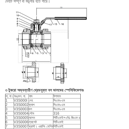
দেহটি সম্পূর্ণ বা মডুলার হতে পারে।
৩ টুকরো অভ্যন্তরীণ থ্রেডযুক্ত বল ভালভের স্পেসিফিকেশনঃ
না, না।
অঙ্কন. না.
নাম
উপাদান
1
V3S000l
দেহ
সিএফ৮এম
2
V3S0002
ক্যাপ
সিএফ৮এম
3
V3S0003
বল
সিএফ৮এম
4
V3S0004
স্টেম
316
5
V3S0005
আসন
পিটিএফই+৩% জিএফ ৪
6
V3S0006
গ্যাসেট
পিটিএফই
7
V3S0007
থ্রাস্ট। ওয়াশিং মেশিন
পিটিএফই