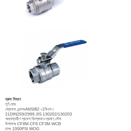
দ্রুত বিবরণ
পূর্ণ.বোর
থ্রেডেড.এন্ডসঃANSIB2।1বিএস।
21DIN259/2999.JIS.130202/130203
অভ্যন্তরীণ.প্রবেশ.বিস্ফোরণ-প্রমাণ.স্টেম
উপাদানঃ CF8M.CF8.CF3M.WCB
চাপঃ 1000PSI.WOG