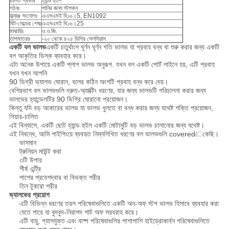
চালিত প্রকার
হ্যান্ড হুইল
গঠনঃ
পানির জন্য স্টপকন
ফ্ল্যাঞ্জ সংযোগঃ
এএসএমই বি১৬।5, EN1092
বিট-সেল্ডের শেষঃ
এএসএমই বি১৬।25
মাঝারিঃ
ও.ও.জি.
তাপমাত্রাঃ
-২০ থেকে ৪২৫ ডিগ্রি সেলসিয়াস
একটি বল ভালভ
একটি চতুর্থাংশ ঘূর্ণন ঘূর্ণন গতি ভালভ যা প্রবাহ বন্ধ বা শুরু করার জন্য একটি
বল আকৃতির ডিস্ক ব্যবহার করে।
এটা অনেক উপায়ে একটি প্লাগ ভালভ অনুরূপ. যখন বল একটি পোর্ট লাইনে হয়, এটি প্রবাহ
যখন যখন আপনি
90 ডিগ্রী ভ্যালভ ঘোরান, বলের কঠিন অংশটি প্রবাহ বন্ধ করে দেয়।
বেশিরভাগ বল ভালভগুলি দ্রুত-অ্যাক্টিং ধরণের, যার জন্য ভালভটি পরিচালনা করার জন্য
ভালভের হ্যান্ডেলটির 90 ডিগ্রি ঘোরানো প্রয়োজন।
কিন্তু যদি বড় আকারের ভালভ যা ভালভ খুলতে বা বন্ধ করার জন্য যথেষ্ট শক্তি প্রয়োজন,
গিয়ার-চালিত
এই বিন্যাসে, একটি ছোট হ্যান্ড হুইল একটি মোটামুটি বড় ভালভ চালানোর জন্য যথেষ্ট।
এই নিবন্ধে, আমি পাইপিংয়ে ব্যবহৃত নিম্নলিখিত ধরণের বল ভালভগুলি coveredেকেছি।
ভাসমান
ট্রুনিয়ন মাউন্ট করা
৩টি উপায়
শীর্ষ এন্ট্রি
পাশের প্রবেশদ্বার বা বিভক্ত শরীর
তিন টুকরো শরীর
ভ্যালভের প্রয়োগ
এটি বিভিন্ন ধরণের তরল পরিষেবাগুলিতে একটি অন-অফ স্টপ ভালভ হিসাবে ব্যবহার করা
যেতে পারে যা বুদবুদ-নিরাপদ শাট অফ সরবরাহ করে।
এটি বায়ু, গ্যাসযুক্ত এবং বাষ্প পরিষেবাগুলির পাশাপাশি হাইড্রোকার্বন পরিষেবাগুলিতে