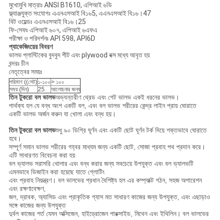
মুখোমুখি মাত্রাঃ ANSI B1610, এপিআই ৬ডি
ফ্ল্যাঞ্জযুক্ত সংযোগঃ এএনএসআই বি১৬5, এএনএসআই বি১৬।47
বিট ওয়েল্ডঃ এএনএসআই বি১৬।25
ফি-সেফঃ এপিআই ৬০৭, এপিআই ৬এফএ
পরীক্ষা ও পরিদর্শনঃ API 598, API6D
প্যাকেজিংয়ের বিবরণ
ভালভ প্লাস্টিকের বুদবুদ শীট এবং plywood বক্স মধ্যে আবৃত হয়
বন্দরঃ চীন
নেতৃত্বের সময়ঃ
পরিমাণ ((সেট)
১-১০০
> ১০০
সময় (দিন)
25
আলোচনার জন্য
তিন টুকরো বল ভালভ
অভ্যন্তরীণ থ্রেড এবং গেট ভালভ একই ধরনের ভালভ।
পার্থক্য হল যে বন্ধ অংশ একটি বল, এবং বল ভালভ শরীরের কেন্দ্র লাইন প্রায় ঘোরাতে
একটি ভালভ অর্জন করুন যা খোলা এবং বন্ধ হয়।
তিন টুকরো বল ভালভ
শুধু ৯০ ডিগ্রি ঘূর্ণন এবং একটি ছোট ঘূর্ণন টর্ক দিয়ে শক্তভাবে ঘোরাতে
হবে।
সম্পূর্ণ সমান ভালভ শরীরের গহ্বর মাধ্যম জন্য একটি ছোট, সোজা প্রবাহ পথ প্রদান করে।
এটি সাধারণত বিবেচনা করা হয়
বল ভ্যালভ সরাসরি খোলার এবং বন্ধ করার জন্য সবচেয়ে উপযুক্ত এবং বল ভ্যালভটি
এমনভাবে ডিজাইন করা হয়েছে যাতে গ্লোটিং
এবং প্রবাহ নিয়ন্ত্রণ। বল ভালভের প্রধান বৈশিষ্ট্য হল এর কম্প্যাক্ট গঠন, সহজ অপারেশন
এবং রক্ষণাবেক্ষণ,
জল, দ্রাবক, অ্যাসিড এবং প্রাকৃতিক গ্যাস মত সাধারণ কাজের জন্য উপযুক্ত, এবং এছাড়াও
সঙ্গে কাজের জন্য উপযুক্ত
দুর্বল কাজের শর্ত যেমন অক্সিজেন, হাইড্রোজেন পারক্সাইড, মিথেন এবং ইথিলিন। বল ভালভের