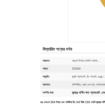
বিস্তারিত পণ্যের বর্ণনা
আয়তন:
অঙ্কন হিসাবে কাস্টম আকার ,.
পাদান:
SS304
আকৃতি:
ফ্ল্যাট গ্যাসকেট, রিং গসকেট, rug
আবেদন:
কম্পিউটার, ওয়াল এবং ছাদ, অটোমোবাই
ফ্ল্যাঞ্জ সর্পিল ক্ষত গ্যাসকেট
এসএ
লক্ষণীয় করা:
,
রঙ এসএস 304 ইনার এবং আউটার রিং 3/4 ইঞ্চি 150 এলবি ফ্ল্যাঞ্জ সর্পি