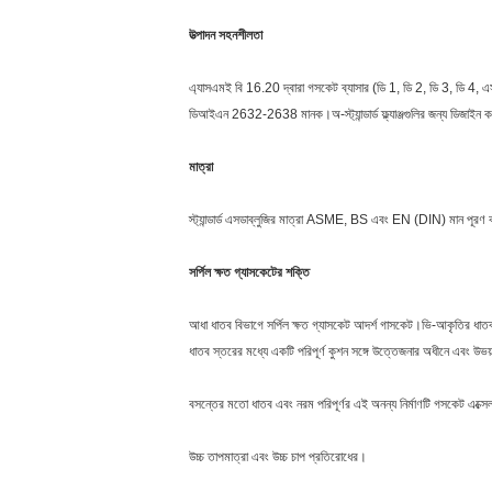
উত্পাদন সহনশীলতা
এ্যাসএমই বি 16.20 দ্বারা গসকেট ব্যাসার (ডি 1, ডি 2, ডি 3, ডি 4, এ
ডিআইএন 2632-2638 মানক।অ-স্ট্যান্ডার্ড ফ্ল্যাঞ্জগুলির জন্য ডিজা
মাত্রা
স্ট্যান্ডার্ড এসডাব্লুজির মাত্রা ASME, BS এবং EN (DIN) মান পূরণ
সর্পিল ক্ষত গ্যাসকেটের শক্তি
আধা ধাতব বিভাগে সর্পিল ক্ষত গ্যাসকেট আদর্শ গাসকেট।ভি-আকৃতির ধাতব হ
ধাতব স্তরের মধ্যে একটি পরিপূর্ণ কুশন সঙ্গে উত্তেজনার অধীনে এবং উভয়
বসন্তের মতো ধাতব এবং নরম পরিপূর্ণর এই অনন্য নির্মাণটি গসকেট এক্সেল-
উচ্চ তাপমাত্রা এবং উচ্চ চাপ প্রতিরোধের।