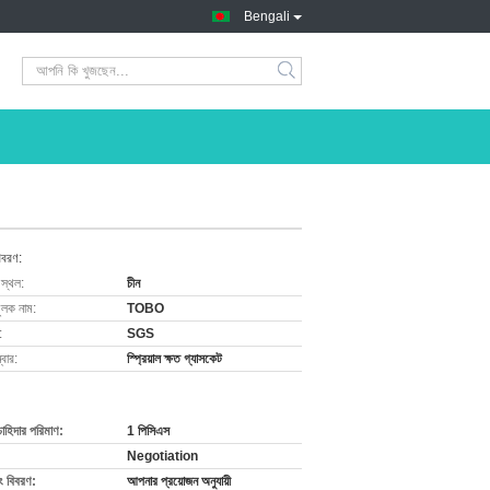
Bengali
িবরণ:
 স্থল:
চীন
ুলক নাম:
TOBO
:
SGS
বার:
স্প্রিয়াল ক্ষত গ্যাসকেট
চাহিদার পরিমাণ:
1 পিসিএস
Negotiation
ং বিবরণ:
আপনার প্রয়োজন অনুযায়ী