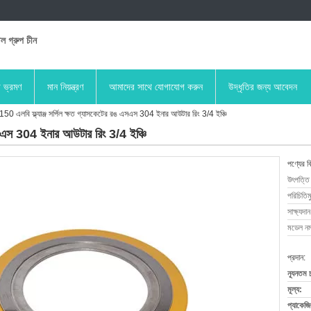
িল গ্রুপ চীন
া ভ্রমণ
মান নিয়ন্ত্রণ
আমাদের সাথে যোগাযোগ করুন
উদ্ধৃতির জন্য আবেদন
150 এলবি ফ্ল্যাঞ্জ সর্পিল ক্ষত গ্যাসকেটের রঙ এসএস 304 ইনার আউটার রিং 3/4 ইঞ্চি
 এসএস 304 ইনার আউটার রিং 3/4 ইঞ্চি
পণ্যের ব
উৎপত্তি
পরিচিতিম
সাক্ষ্যদান
মডেল নম্
প্রদান:
ন্যূনতম 
মূল্য:
প্যাকেজি