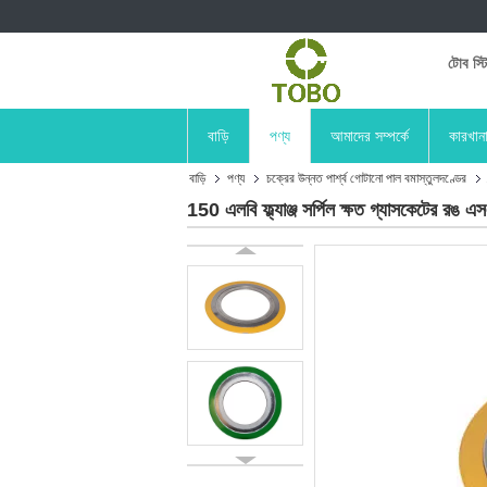
টোব স্ট
বাড়ি
পণ্য
আমাদের সম্পর্কে
কারখান
বাড়ি
পণ্য
চক্রের উন্নত পার্শ্ব গোটানো পাল বমাস্তুলদণ্ডের
150 এলবি ফ্ল্যাঞ্জ সর্পিল ক্ষত গ্যাসকেটের রঙ