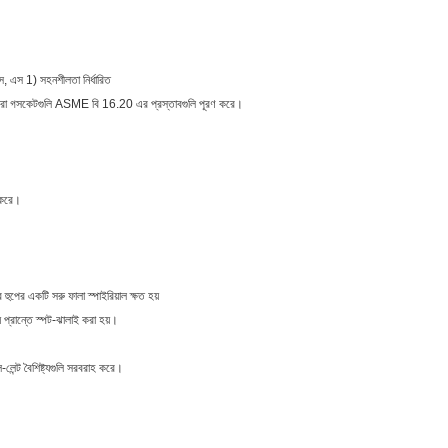
স, এস 1) সহনশীলতা নির্ধারিত
ইন করা গসকেটগুলি ASME বি 16.20 এর প্রস্তাবগুলি পূরণ করে।
 করে।
ুপের একটি সরু ফালা স্পাইরিয়াল ক্ষত হয়
 প্রান্তে স্পট-ঝালাই করা হয়।
লেন্ট বৈশিষ্ট্যগুলি সরবরাহ করে।