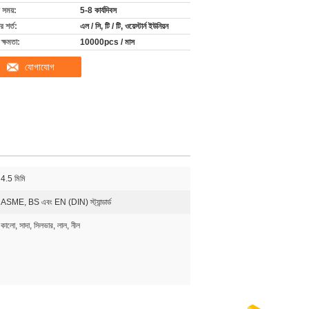
 সময়:
5-8 কার্যদিবস
 শর্ত:
এল / সি, টি / টি, ওয়েস্টার্ন ইউনিয়ন
ক্ষমতা:
10000pcs / মাস
যোগাযোগ
4.5 মিমি
ASME, BS এবং EN (DIN) স্ট্যান্ডার্ড
কালো, সাদা, সিলভার, লাল, নীল