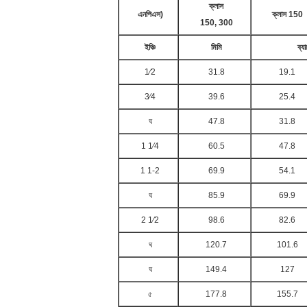
ক্লাস
এনপিএস)
ক্লাস 150
150, 300
ইঞ্চি
মিমি
ব্য
1⁄2
31.8
19.1
3⁄4
39.6
25.4
ঘ
47.8
31.8
1 1⁄4
60.5
47.8
1 1-2
69.9
54.1
ঘ
85.9
69.9
2 1⁄2
98.6
82.6
ঘ
120.7
101.6
ঘ
149.4
127
৫
177.8
155.7