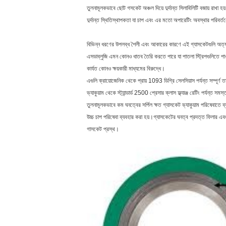
তুলনামূলকভাবে ছোট গসকেট অঞ্চল দিয়ে দুর্দান্ত সিলাবিলিটি বজায় রাখা হয
দুর্দান্ত স্থিতিস্থাপকতা যা চাপ এবং এর মতো অপারেটিং অবস্থার পরিবর্তনে
বিভিন্ন ধরণের উপলব্ধ শৈলী এবং আকারের কারণে এই গ্যাসকেটগুলি অত্য
এসডাব্লুজি এমন কোনও ধাতব তৈরি করতে পারে যা পাতলা স্ট্রিপগুলিতে পাওয
কার্যত কোনও ক্ষয়কারী মাধ্যমের বিরুদ্ধে।
এগুলি ক্রায়োজেনিক থেকে প্রায় 1093 ডিগ্রি সেলসিয়াস পর্যন্ত সম্পূর্
ভ্যাকুয়াম থেকে স্ট্যান্ডার্ড 2500 প্রেসার ক্লাস ফ্ল্যাঞ্জ রেটিং পর্যন্ত স
তুলনামূলকভাবে কম ঘনত্বের সর্পিল ক্ষত গ্যাসকেট ভ্যাকুয়াম পরিষেবাতে ব্
উচ্চ চাপ পরিষেবা ব্যবহার করা হয়।গ্যাসকেটের ঘনত্ব প্রদত্ত ফিলার এবং ধ
গাসকেট প্রস্থ।