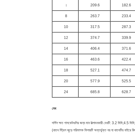
।
209.6
182.6
8
263.7
233.4
10
317.5
287.3
12
374.7
339.9
14
406.4
371.6
16
463.6
422.4
18
527.1
474.7
20
577.9
525.5
24
685.8
628.7
বেধ
সর্পিল ক্ষত গাসকেটগুলির জন্য মান উত্পাদনকারী বেধটি: 3.2 মিমি;4.5 মিম
(ধাতব স্ট্রিপ জুড়ে পরিমাপক ফিলারটি অন্তর্ভুক্ত নয় যা ধাতবটির বাইরে ক