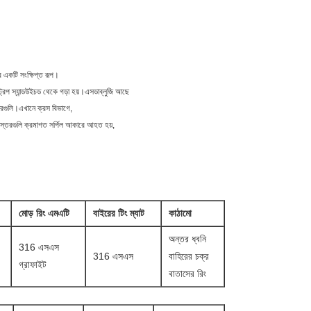
র একটি সংক্ষিপ্ত রূপ।
ট্রিপ স্যান্ডউইচড থেকে গড়া হয়।এসডাব্লুজি আছে
্তরগুলি।এখানে ক্রস বিভাগে,
ই স্তরগুলি ক্রমাগত সর্পিল আকারে আহত হয়,
মোড় রিং এমএটি
বাইরের টিং ম্যাট
কাঠামো
অন্তর ধ্বনি
316 এসএস
316 এসএস
বাহিরের চক্র
গ্রাফাইট
বাতাসের রিং